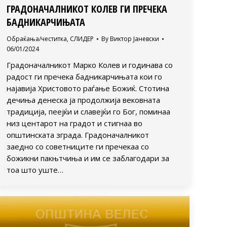
ГРАДОНАЧАЛНИКОТ КОЛЕВ ГИ ПРЕЧЕКА
БАДНИКАРЧИЊАТА
Обраќања/честитка
,
СЛИДЕР
By
Виктор Јаневски
06/01/2024
Градоначалникот Марко Колев и годинава со
радост ги пречека бадникарчињата кои го
најавија Христовото раѓање Божиќ. Стотина
дечиња денеска ја продолжија вековната
традиција, пеејќи и славејќи го Бог, поминаа
низ центарот на градот и стигнаа во
општинската зграда. Градоначалникот
заедно со советниците ги пречекаа со
божикни пакњтчиња и им се заблагодари за
тоа што уште…