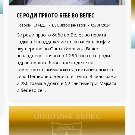
СЕ РОДИ ПРВОТО БЕБЕ ВО ВЕЛЕС
Новости
,
СЛИДЕР
By
Виктор Јаневски
05/01/2024
Се роди првото бебе во Велес во новата
година. На одделението за гинекологија и
акушерство во Општа болница Велес
попладнево, точно во 12:30 часот, се роди
здраво машко бебе, трето дете во
семејството Јакимовски од светиниколското
село Пеширово. Бебето е тешко 3 килограми
и 280 грама а долго е 52 сантиметри. Мајката
и бебето се…