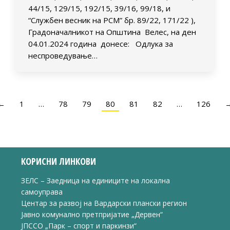
44/15, 129/15, 192/15, 39/16, 99/18, и
“Службен весник на РСМ” бр. 89/22, 171/22 ),
Градоначалникот на Општина Велес, на ден
04.01.2024 година донесе: Одлука за
неспроведување…
←
1
…
78
79
80
81
82
…
126
КОРИСНИ ЛИНКОВИ
ЗЕЛС – Заедница на единиците на локална
самоуправа
Центар за развој на Вардарски плански регион
Јавно комунално претпријатие „Дервен“
ЈПССО „Парк – спорт и паркинзи“