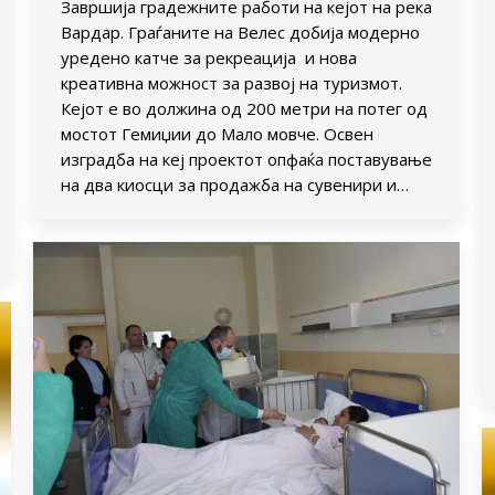
Завршија градежните работи на кејот на река
Вардар. Граѓаните на Велес добија модерно
уредено катче за рекреација и нова
креативна можност за развој на туризмот.
Кејот е во должина од 200 метри на потег од
мостот Гемиџии до Мало мовче. Освен
изградба на кеј проектот опфаќа поставување
на два киосци за продажба на сувенири и…