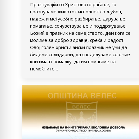
Празнувајќи го Христовото раѓање, го
празнуваме животот исполнет со љубов,
надеж и меѓусебно разбирање, дарување,
помагање, сочувствување и поддржување.
Божиќ е празник на семејството, ден кога се
молиме за добро здравје, среќа и радост.
Овој голем христијански празник не учи да
бидеме солидарни, да споделуваме со оние
кои имаат помалку, да им помагаме на
немоќните…