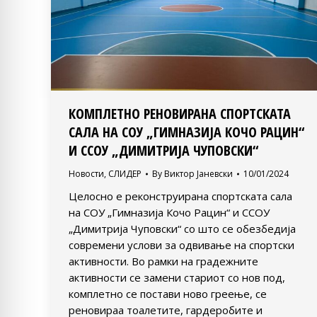
КОМПЛЕТНО РЕНОВИРАНА СПОРТСКАТА
САЛА НА СОУ „ГИМНАЗИЈА КОЧО РАЦИН“
И ССОУ „ДИМИТРИЈА ЧУПОВСКИ“
Новости
,
СЛИДЕР
By
Виктор Јаневски
10/01/2024
Целосно е реконструирана спортската сала
на СОУ „Гимназија Кочо Рацин“ и ССОУ
„Димитрија Чуповски“ со што се обезбедија
современи услови за одвивање на спортски
активности. Во рамки на градежните
активности се замени стариот со нов под,
комплетно се постави ново греење, се
реновираа тоалетите, гардеробите и