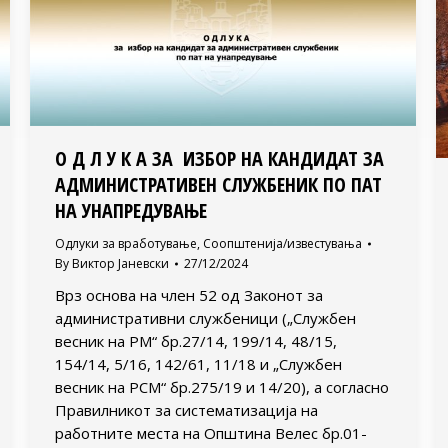
О Д Л У К А ЗА ИЗБОР НА КАНДИДАТ ЗА
АДМИНИСТРАТИВЕН СЛУЖБЕНИК ПО ПАТ
НА УНАПРЕДУВАЊЕ
Одлуки за вработување
,
Соопштенија/известувања
By
Виктор Јаневски
27/12/2024
Врз основа на член 52 од Законот за
административни службеници („Службен
весник на РМ“ бр.27/14, 199/14, 48/15,
154/14, 5/16, 142/61, 11/18 и „Службен
весник на РСМ“ бр.275/19 и 14/20), а согласно
Правилникот за систематизација на
работните места на Општина Велес бр.01-