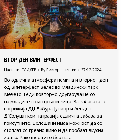
ВТОР ДЕН ВИНТЕРФЕСТ
Настани
,
СЛИДЕР
By
Виктор Јаневски
27/12/2024
Во одлична атмосфера помина и вториот ден
од Винтерфест Велес во Младински парк.
Мечето Теди повторно другаруваше со
најмладите со исцртани лица. За забавата се
погрижија ДЏ Бабура Јуниор и бендот
Д’Солушн кои направија одлична забава за
присутните. Велешани имаа можност да се
стоплат со греано вино и да пробаат вкусна
храна. Ракотворците беа на…