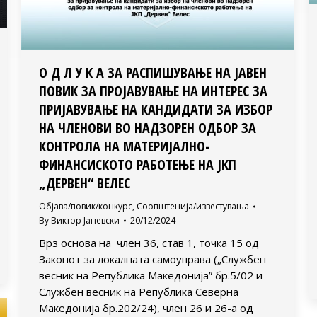
О Д Л У К А ЗА РАСПИШУВАЊЕ НА ЈАВЕН
ПОВИК ЗА ПРОЈАВУВАЊЕ НА ИНТЕРЕС ЗА
ПРИЈАВУВАЊЕ НА КАНДИДАТИ ЗА ИЗБОР
НА ЧЛЕНОВИ ВО НАДЗОРЕН ОДБОР ЗА
КОНТРОЛА НА МАТЕРИЈАЛНО-
ФИНАНСИСКОТО РАБОТЕЊЕ НА ЈКП
„ДЕРВЕН“ ВЕЛЕС
Објава/повик/конкурс
,
Соопштенија/известувања
By
Виктор Јаневски
20/12/2024
Врз основа на член 36, став 1, точка 15 од
Законот за локалната самоуправа („Службен
весник на Република Македонија” бр.5/02 и
Службен весник на Република Северна
Македонија бр.202/24), член 26 и 26-а од