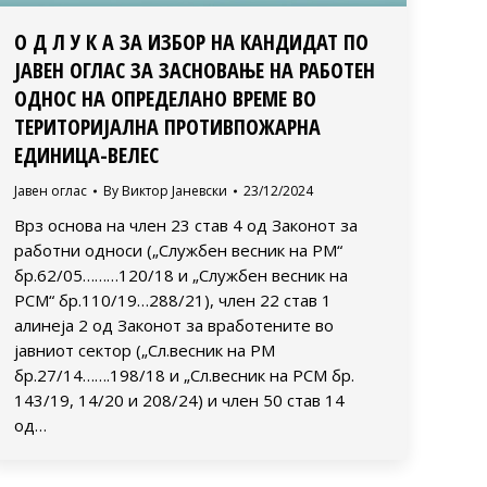
О Д Л У К А ЗА ИЗБОР НА КАНДИДАТ ПО
ЈАВЕН ОГЛАС ЗА ЗАСНОВАЊЕ НА РАБОТЕН
ОДНОС НА ОПРЕДЕЛАНО ВРЕМЕ ВО
ТЕРИТОРИЈАЛНА ПРОТИВПОЖАРНА
ЕДИНИЦА-ВЕЛЕС
Јавен оглас
By
Виктор Јаневски
23/12/2024
Врз основа на член 23 став 4 од Законот за
работни односи („Службен весник на РМ“
бр.62/05………120/18 и „Службен весник на
РСМ“ бр.110/19…288/21), член 22 став 1
алинеја 2 од Законот за вработените во
јавниот сектор („Сл.весник на РМ
бр.27/14…….198/18 и „Сл.весник на РСМ бр.
143/19, 14/20 и 208/24) и член 50 став 14
од…