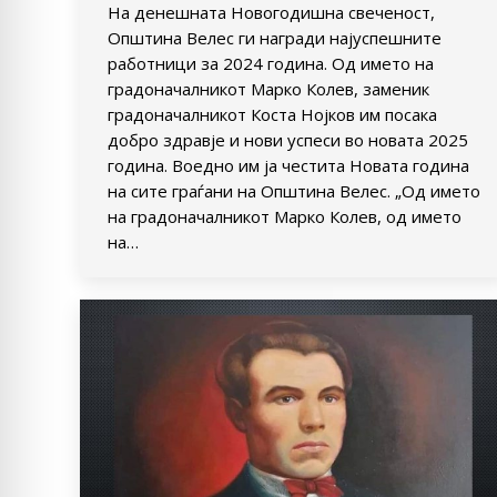
На денешната Новогодишна свеченост,
Општина Велес ги награди најуспешните
работници за 2024 година. Од името на
градоначалникот Марко Колев, заменик
градоначалникот Коста Нојков им посака
добро здравје и нови успеси во новата 2025
година. Воедно им ја честита Новата година
на сите граѓани на Општина Велес. „Од името
на градоначалникот Марко Колев, од името
на…