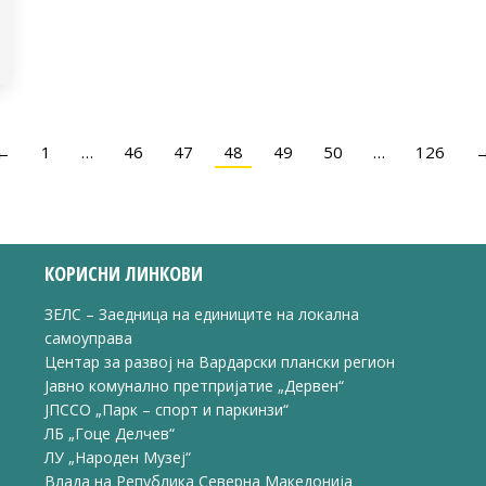
←
1
…
46
47
48
49
50
…
126
КОРИСНИ ЛИНКОВИ
ЗЕЛС – Заедница на единиците на локална
самоуправа
Центар за развој на Вардарски плански регион
Јавно комунално претпријатие „Дервен“
ЈПССО „Парк – спорт и паркинзи“
ЛБ „Гоце Делчев“
ЛУ „Народен Музеј“
Влада на Република Северна Македонија