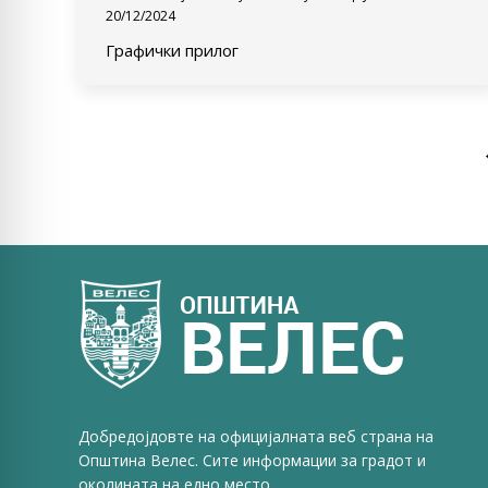
20/12/2024
Графички прилог
Добредојдовте на официјалната веб страна на
Општина Велес. Сите информации за градот и
околината на едно место.