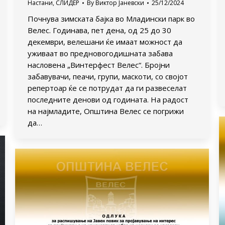
Настани
,
СЛИДЕР
By
Виктор Јаневски
25/12/2024
Почнува зимската бајка во Младински парк во
Велес. Годинава, пет дена, од 25 до 30
декември, велешани ќе имаат можност да
уживаат во предновогодишната забава
насловена „Винтерфест Велес“. Бројни
забавувачи, пеачи, групи, маскоти, со својот
репертоар ќе се потрудат да ги развеселат
последните денови од годината. На радост
на најмладите, Општина Велес се погрижи
да…