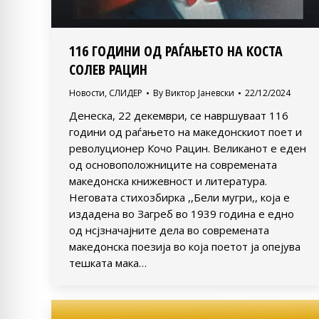
116 ГОДИНИ ОД РАЃАЊЕТО НА КОСТА
СОЛЕВ РАЦИН
Новости
,
СЛИДЕР
By
Виктор Јаневски
22/12/2024
Денеска, 22 декември, се навршуваат 116
години од раѓањето на македонскиот поет и
револуционер Кочо Рацин. Великанот е еден
од основоположниците на современата
македонска книжевност и литература.
Неговата стихозбирка ,,Бели мугри,, која е
издадена во Загреб во 1939 година е едно
од нсјзначајните дела во современата
македонска поезија во која поетот ја опејува
тешката мака…