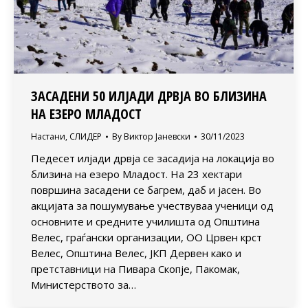
ЗАСАДЕНИ 50 ИЛЈАДИ ДРВЈА ВО БЛИЗИНА
НА ЕЗЕРО МЛАДОСТ
Настани
,
СЛИДЕР
By
Виктор Јаневски
30/11/2023
Педесет илјади дрвја се засадија на локација во
близина на езеро Младост. На 23 хектари
површина засадени се багрем, даб и јасен. Во
акцијата за пошумување учествуваа ученици од
основните и средните училишта од Општина
Велес, граѓански организации, ОО Црвен крст
Велес, Општина Велес, ЈКП Дервен како и
претставници на Пивара Скопје, Пакомак,
Министерството за…