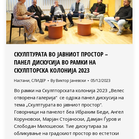
СКУЛПТУРАТА ВО ЈАВНИОТ ПРОСТОР –
ПАНЕЛ ДИСКУСИЈА ВО РАМКИ НА
СКУЛПТОРСКА КОЛОНИЈА 2023
Настани
,
СЛИДЕР
By
Виктор Јаневски
05/12/2023
Во рамки на Скулпторската колонија 2023 „Велес
отворена галерија“ се одржа панел дискусија на
тема „Скулптурата во јавниот простор“.
Говорници на панелот беа Ибрахим Беди, Ангел
Коруновски, Марјан Стојаноски, Дамјан Ѓуров и
Слободан Милошески. Тие дискутираа за
обликување на градскиот простор во естетски