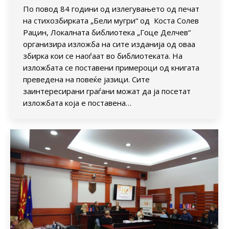
По повод 84 години од излегувањето од печат
на стихозбирката „Бели мугри“ од Коста Солев
Рацин, Локалната библиотека „Гоце Делчев“
организира изложба на сите изданија од оваа
збирка кои се наоѓаат во библиотеката. На
изложбата се поставени примероци од книгата
преведена на повеќе јазици. Сите
заинтересирани граѓани можат да ја посетат
изложбата која е поставена…