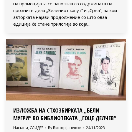
на промоцијата се запознаа со содржината на
прозните дела „Зелениот капут“ и „Срна“, за кои
авторката најави продолжение со што оваа
едиција ќе стане трилогија во која…
ИЗЛОЖБА НА СТХОЗБИРКАТА „БЕЛИ
МУГРИ“ ВО БИБЛИОТЕКАТА „ГОЦЕ ДЕЛЧЕВ“
Настани
,
СЛИДЕР
By
Виктор Јаневски
24/11/2023