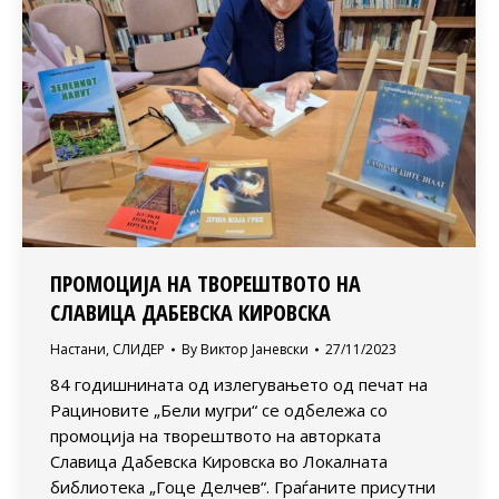
ПРОМОЦИЈА НА ТВОРЕШТВОТО НА
СЛАВИЦА ДАБЕВСКА КИРОВСКА
Настани
,
СЛИДЕР
By
Виктор Јаневски
27/11/2023
84 годишнината од излегувањето од печат на
Рациновите „Бели мугри“ се одбележа со
промоција на творештвото на авторката
Славица Дабевска Кировска во Локалната
библиотека „Гоце Делчев“. Граѓаните присутни