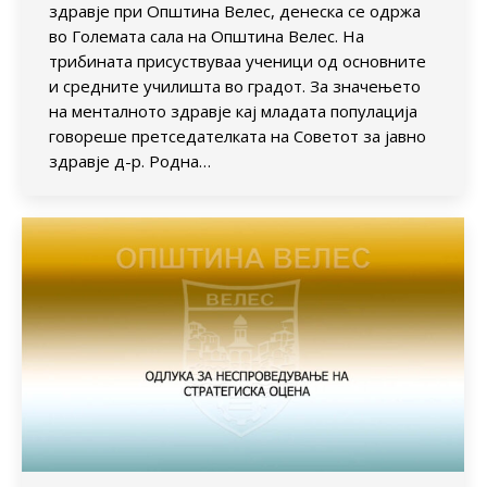
здравје при Општина Велес, денеска се одржа
во Големата сала на Општина Велес. На
трибината присуствуваа ученици од основните
и средните училишта во градот. За значењето
на менталното здравје кај младата популација
говореше претседателката на Советот за јавно
здравје д-р. Родна…