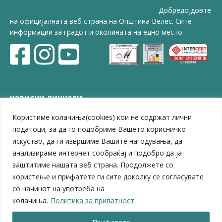
Добредојдовте
на официјалната веб страна на Општина Велес. Сите
информации за градот и околината на едно место.
КОРИСНИ ЛИНКОВИ
Користиме колачиња(cookies) кои не содржат лични
ЗЕЛС – Заедница на единиците на локална самоуправа
Центар за развој на Вардарски плански регион
податоци, за да го подобриме Вашето корисничко
Јавно комунално претпријатие „Дервен“
искуство, да ги извршиме Вашите нагодувања, да
ЈПССО „Парк – спорт и паркинзи“
анализираме интернет сообраќај и подобро да ја
ЛБ „Гоце Делчев“
заштитиме нашата веб страна. Продолжете со
ЛУ „Народен Музеј“
користење и прифатете ги сите доколку се согласувате
Влада на Република Северна Македонија
со начинот на употреба на
Собрание на Република Северна Македонија
колачиња.
Политика за приватност
Министерство за финансии
Министерство за транспорт