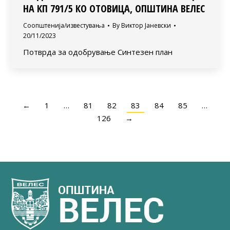
НА КП 791/5 КО ОТОВИЦА, ОПШТИНА ВЕЛЕС
Соопштенија/известувања
By
Виктор Јаневски
20/11/2023
Потврда за одобрување Синтезен план
←
1
…
81
82
83
84
85
…
126
→