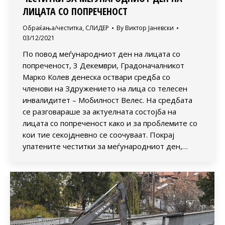
ЛИЦАТА СО ПОПРЕЧЕНОСТ
Обраќања/честитка
,
СЛИДЕР
By
Виктор Јаневски
03/12/2021
По повод меѓународниот ден на лицата со
попреченост, 3 Декември, Градоначалникот
Марко Колев денеска оствари средба со
членови на Здружението на лица со телесен
инвалидитет – Мобилност Велес. На средбата
се разговараше за актуелната состојба на
лицата со попреченост како и за проблемите со
кои тие секојдневно се соочуваат. Покрај
упатените честитки за меѓународниот ден,…