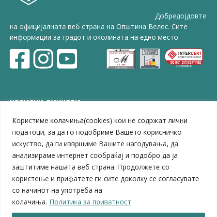
Добредојдовте
на официјалната веб страна на Општина Велес. Сите
информации за градот и околината на едно место.
КОРИСНИ ЛИНКОВИ
Користиме колачиња(cookies) кои не содржат лични
ЗЕЛС – Заедница на единиците на локална самоуправа
Центар за развој на Вардарски плански регион
податоци, за да го подобриме Вашето корисничко
Јавно комунално претпријатие „Дервен“
искуство, да ги извршиме Вашите нагодувања, да
ЈПССО „Парк – спорт и паркинзи“
анализираме интернет сообраќај и подобро да ја
ЛБ „Гоце Делчев“
заштитиме нашата веб страна. Продолжете со
ЛУ „Народен Музеј“
користење и прифатете ги сите доколку се согласувате
Влада на Република Северна Македонија
со начинот на употреба на
Собрание на Република Северна Македонија
колачиња.
Политика за приватност
Министерство за финансии
Министерство за транспорт