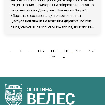
Рацин. Првиот примерок на збирката излегол во
печатницата на Драгутин Шпулер во Загреб.
Збирката е составена од 12 песни, во пет
циклуси напишани на велешки дијалект, во кои
на најсликовит начин се опишани најтипичните…
←
1
…
116
117
118
119
120
…
125
→