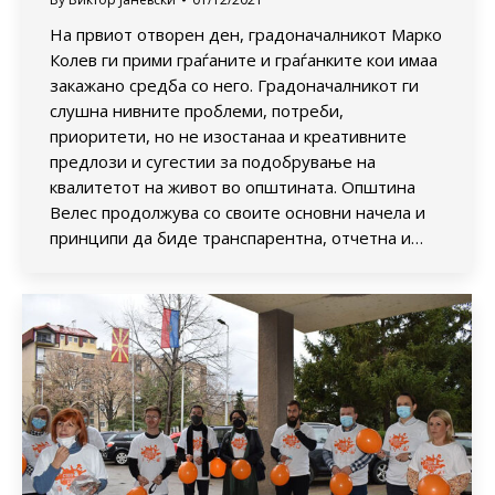
На првиот отворен ден, градоначалникот Марко
Колев ги прими граѓаните и граѓанките кои имаа
закажано средба со него. Градоначалникот ги
слушна нивните проблеми, потреби,
приоритети, но не изостанаа и креативните
предлози и сугестии за подобрување на
квалитетот на живот во општината. Општина
Велес продолжува со своите основни начела и
принципи да биде транспарентна, отчетна и…