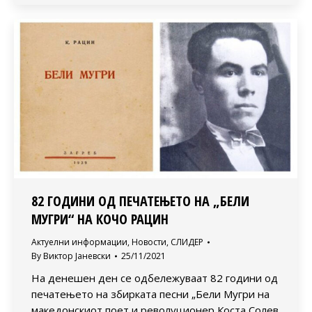
82 ГОДИНИ ОД ПЕЧАТЕЊЕТО НА „БЕЛИ
МУГРИ“ НА КОЧО РАЦИН
Актуелни информации
,
Новости
,
СЛИДЕР
By
Виктор Јаневски
25/11/2021
На денешен ден се одбележуваат 82 години од
печатењето на збирката песни „Бели Мугри на
македонскиот поет и револуционер Коста Солев