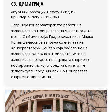
СВ. ДИМИТРИЈА
Актуелни информации
,
Новости
,
СЛИДЕР
By
Виктор Јаневски
03/12/2021
Завршија конзерваторските работи на
живописот во Припратата на манастирската
црква Св.Димитрија. Градоначалникот Марко
Колев денеска се запозна со екипата на
Конзерваторски центар која работеше на
живописот од XIX век. При чистењето на
живописот, во наосот во црквата откриен е
постар живопис кој според квалитетот е
живописуван пред XIX век. Во Припратата
откриен е живопис на…