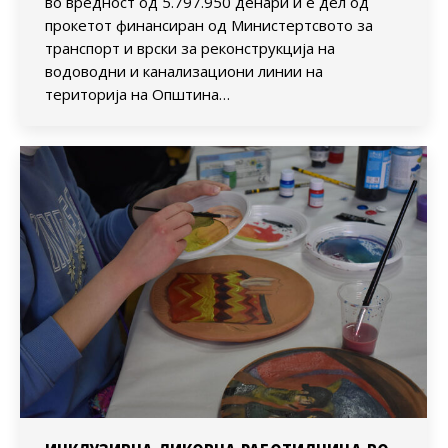
во вредност од 5.797.950 денари и е дел од
прокетот финансиран од Министертсвото за
транспорт и врски за реконструкција на
водоводни и канализациони линии на
територија на Општина…