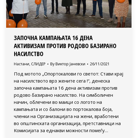
ЗАПОЧНА КАМПАЊАТА 16 ДЕНА
АКТИВИЗАМ ПРОТИВ РОДОВО БАЗИРАНО
НАСИЛСТВО
Настани
,
СЛИДЕР
By
Виктор Јаневски
26/11/2021
Под мотото „Опортокалови го светот: Стави крај
на насилството врз жените сега !“, денеска
започна кампањата 16 дена активизам против
родово базирано насилство. На симболичен
начин, облечени во маици со логото на
кампањата и со балони во портокалова боја,
членки на Организацијата на жени, вработени
во општинската организација, претставници на
Комисијата за еднакви можности помеѓу…