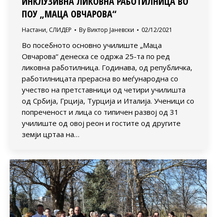
ИНКЛУЗИВНА ЛИКОВНА РАБОТИЛНИЦА ВО
ПОУ „МАЦА ОВЧАРОВА“
Настани
,
СЛИДЕР
By
Виктор Јаневски
02/12/2021
Во посебното основно училиште „Маца
Овчарова“ денеска се одржа 25-та по ред
ликовна работилница. Годинава, од републичка,
работилницата прерасна во меѓународна со
учество на претставници од четири училишта
од Србија, Грција, Турција и Италија. Ученици со
попреченост и лица со типичен развој од 31
училиште од овој реон и гостите од другите
земји цртаа на…