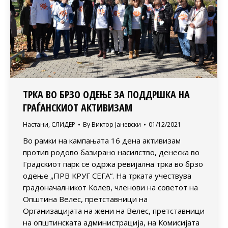
ТРКА ВО БРЗО ОДЕЊЕ ЗА ПОДДРШКА НА
ГРАЃАНСКИОТ АКТИВИЗАМ
Настани
,
СЛИДЕР
By
Виктор Јаневски
01/12/2021
Во рамки на кампањата 16 дена активизам
против родово базирано насилство, денеска во
Градскиот парк се одржа ревијална трка во брзо
одење „ПРВ КРУГ СЕГА“. На трката учествува
градоначалникот Колев, членови на советот на
Општина Велес, претставници на
Организацијата на жени на Велес, претставници
на општинската администрација, на Комисијата