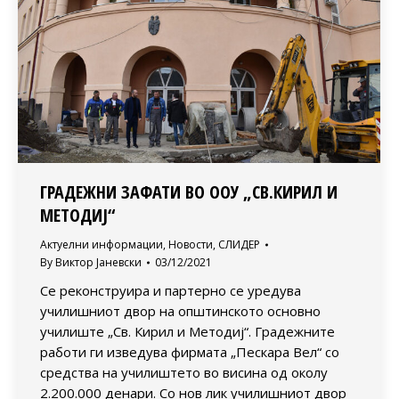
ГРАДЕЖНИ ЗАФАТИ ВО ООУ „СВ.КИРИЛ И
МЕТОДИЈ“
Актуелни информации
,
Новости
,
СЛИДЕР
By
Виктор Јаневски
03/12/2021
Се реконструира и партерно се уредува
училишниот двор на општинското основно
училиште „Св. Кирил и Методиј“. Градежните
работи ги изведува фирмата „Пескара Вел“ со
средства на училиштето во висина од околу
2.200.000 денари. Со нов лик училишниот двор