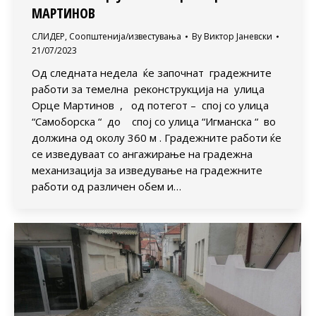
МАРТИНОВ
СЛИДЕР
,
Соопштенија/известувања
By
Виктор Јаневски
21/07/2023
Од следната недела ќе започнат градежните
работи за темелна реконструкција на улица
Орце Мартинов , од потегот – спој со улица
“Самоборска “ до спој со улица “Игманска “ во
должина од околу 360 м . Градежните работи ќе
се изведуваат со ангажирање на градежна
механизација за изведување на градежните
работи од различен обем и…