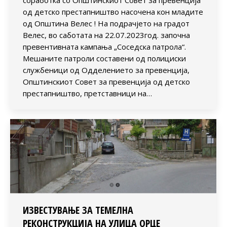
од детско престапништво насочена кон младите
од Општина Велес ! На подрачјето на градот
Велес, во саботата на 22.07.2023год. започна
превентивната кампања „Соседска патрола“.
Мешаните патроли составени од полициски
службеници од Одделението за превенција,
Општинскиот Совет за превенција од детско
престапништво, претставници на…
ИЗВЕСТУВАЊЕ ЗА ТЕМЕЛНА
РЕКОНСТРУКЦИЈА НА УЛИЦА ОРЦЕ