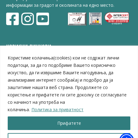
информации за градот и околината на едно место.
КОРИСНИ ЛИНКОВИ
Користиме колачиња(cookies) кои не содржат лични
ЗЕЛС – Заедница на единиците на локална самоуправа
Центар за развој на Вардарски плански регион
податоци, за да го подобриме Вашето корисничко
Јавно комунално претпријатие „Дервен“
искуство, да ги извршиме Вашите нагодувања, да
ЈПССО „Парк – спорт и паркинзи“
анализираме интернет сообраќај и подобро да ја
ЛБ „Гоце Делчев“
заштитиме нашата веб страна. Продолжете со
ЛУ „Народен Музеј“
користење и прифатете ги сите доколку се согласувате
Влада на Република Северна Македонија
со начинот на употреба на
Собрание на Република Северна Македонија
колачиња.
Политика за приватност
Министерство за финансии
Министерство за транспорт
Прифатете
Министерство за локална самоуправа
Министерство за дигитална трансформација