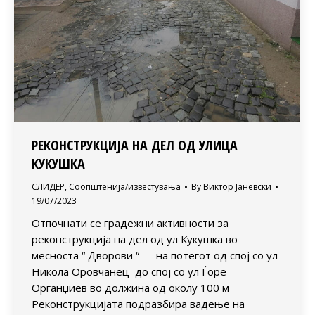
РЕКОНСТРУКЦИЈА НА ДЕЛ ОД УЛИЦА
КУКУШКА
СЛИДЕР
,
Соопштенија/известувања
By
Виктор Јаневски
19/07/2023
Отпочнати се градежни активности за
реконструкција на дел од ул Кукушка во
месноста “ Дворови “ – на потегот од спој со ул
Никола Оровчанец до спој со ул Ѓоре
Органџиев во должина од околу 100 м
Реконструкцијата подразбира вадење на