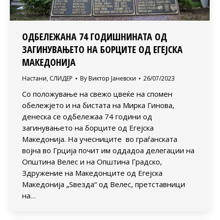
ОДБЕЛЕЖАНА 74 ГОДИШНИНАТА ОД
ЗАГИНУВАЊЕТО НА БОРЦИТЕ ОД ЕГЕЈСКА
МАКЕДОНИЈА
Настани
,
СЛИДЕР
By
Виктор Јаневски
26/07/2023
Со положување на свежо цвеќе на спомен
обележјето и на бистата на Мирка Гинова,
денеска се одбележаа 74 години од
загинувањето на борците од Егејска
Македонија. На учесниците во граѓанската
војна во Грција почит им оддадоа делегации на
Општина Велес и на Општина Градско,
Здружение на Македонците од Егејска
Македонија „Ѕвезда“ од Велес, претставници
на…