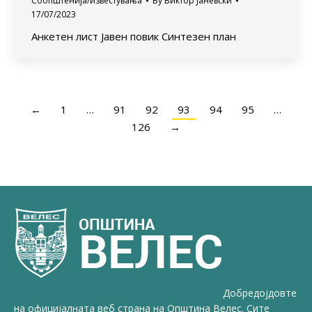
Соопштенија/известувања
By
Виктор Јаневски
17/07/2023
Анкетен лист Јавен повик Синтезен план
←
1
…
91
92
93
94
95
…
126
→
Добредојдовте
на официјалната веб страна на Општина Велес. Сите