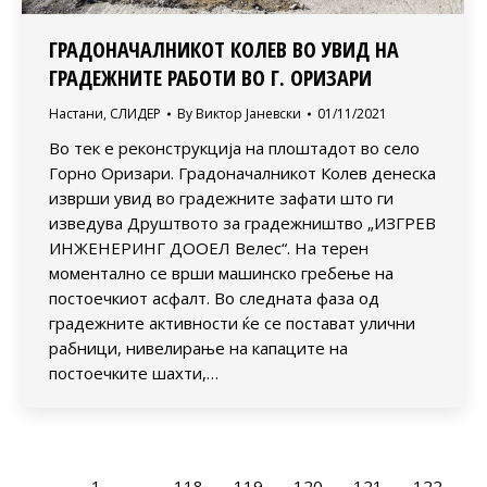
ГРАДОНАЧАЛНИКОТ КОЛЕВ ВО УВИД НА
ГРАДЕЖНИТЕ РАБОТИ ВО Г. ОРИЗАРИ
Настани
,
СЛИДЕР
By
Виктор Јаневски
01/11/2021
Во тек е реконструкција на плоштадот во село
Горно Оризари. Градоначалникот Колев денеска
изврши увид во градежните зафати што ги
изведува Друштвото за градежништво „ИЗГРЕВ
ИНЖЕНЕРИНГ ДООЕЛ Велес“. На терен
моментално се врши машинско гребење на
постоечкиот асфалт. Во следната фаза од
градежните активности ќе се постават улични
рабници, нивелирање на капаците на
постоечките шахти,…
←
1
…
118
119
120
121
122