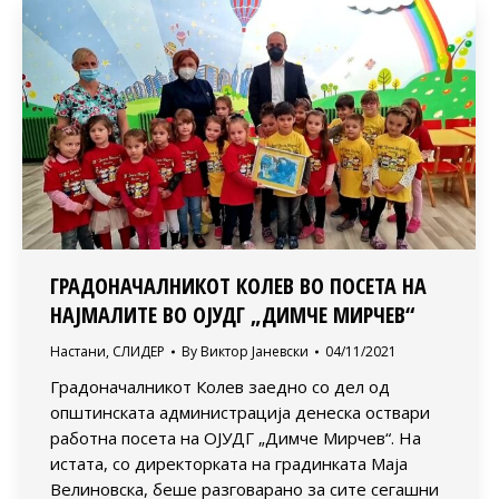
ГРАДОНАЧАЛНИКОТ КОЛЕВ ВО ПОСЕТА НА
НАЈМАЛИТЕ ВО ОЈУДГ „ДИМЧЕ МИРЧЕВ“
Настани
,
СЛИДЕР
By
Виктор Јаневски
04/11/2021
Градоначалникот Колев заедно со дел од
општинската администрација денеска оствари
работна посета на ОЈУДГ „Димче Мирчев“. На
истата, со директорката на градинката Маја
Велиновска, беше разговарано за сите сегашни