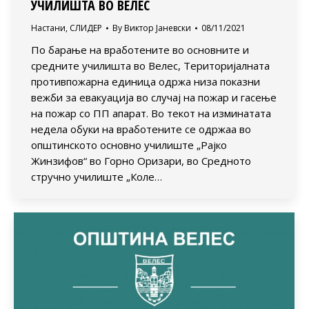
УЧИЛИШТА ВО ВЕЛЕС
Настани
,
СЛИДЕР
By
Виктор Јаневски
08/11/2021
По барање на вработените во основните и
средните училишта во Велес, Територијалната
противпожарна единица одржа низа показни
вежби за евакуација во случај на пожар и гасење
на пожар со ПП апарат. Во текот на изминатата
недела обуки на вработените се одржаа во
општинското основно училиште „Рајко
Жинзифов“ во Горно Оризари, во Средното
стручно училиште „Коле…