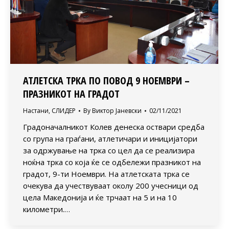
АТЛЕТСКА ТРКА ПО ПОВОД 9 НОЕМВРИ –
ПРАЗНИКОТ НА ГРАДОТ
Настани
,
СЛИДЕР
By
Виктор Јаневски
02/11/2021
Градоначалникот Колев денеска оствари средба
со група на граѓани, атлетичари и иницијатори
за одржување на трка со цел да се реализира
ноќна трка со која ќе се одбележи празникот на
градот, 9-ти Ноември. На атлетската трка се
очекува да учествуваат околу 200 учесници од
цела Македонија и ќе трчаат на 5 и на 10
километри.…