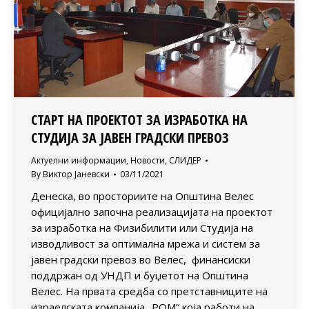
СТАРТ НА ПРОЕКТОТ ЗА ИЗРАБОТКА НА
СТУДИЈА ЗА ЈАВЕН ГРАДСКИ ПРЕВОЗ
Актуелни информации
,
Новости
,
СЛИДЕР
By
Виктор Јаневски
03/11/2021
Денеска, во просториите на Општина Велес
официјално започна реализацијата на проектот
за изработка на Физибилити или Студија на
изводливост за оптимална мрежа и систем за
јавен градски превоз во Велес, финансиски
поддржан од УНДП и буџетот на Општина
Велес. На првата средба со претставниците на
израелската компанија „РОМ“ која работи на