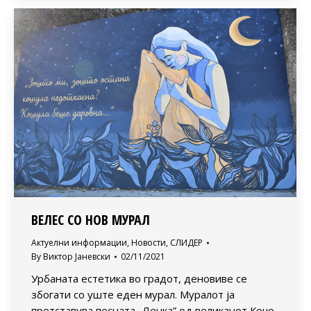
ВЕЛЕС СО НОВ МУРАЛ
Актуелни информации
,
Новости
,
СЛИДЕР
By
Виктор Јаневски
02/11/2021
Урбаната естетика во градот, деновиве се
збогати со уште еден мурал. Муралот ја
претставува песната „Ленка” од великанот Кочо