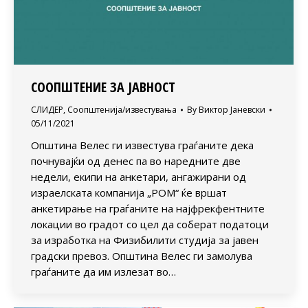
СООПШТЕНИЕ ЗА ЈАВНОСТ
СЛИДЕР
,
Соопштенија/известувања
By
Виктор Јаневски
05/11/2021
Општина Велес ги известува граѓаните дека
почнувајќи од денес па во наредните две
недели, екипи на анкетари, ангажирани од
израелската компанија „РОМ“ ќе вршат
анкетирање на граѓаните на најфрекфентните
локации во градот со цел да соберат податоци
за изработка на Физибилити студија за јавен
градски превоз. Општина Велес ги замолува
граѓаните да им излезат во…