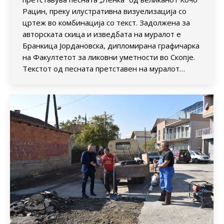
Рацин, преку илустративна визуелизација со
цртеж во комбинација со текст. Задолжена за
авторската скица и изведбата на муралот е
Бранкица Јордановска, дипломирана графичарка
на Факултетот за ликовни уметности во Скопје.
Текстот од песната претставен на муралот…