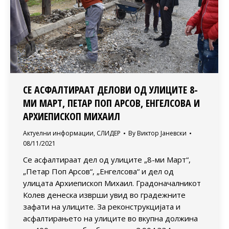
СЕ АСФАЛТИРААТ ДЕЛОВИ ОД УЛИЦИТЕ 8-
МИ МАРТ, ПЕТАР ПОП АРСОВ, ЕНГЕЛСОВА И
АРХИЕПИСКОП МИХАИЛ
Актуелни информации
,
СЛИДЕР
By
Виктор Јаневски
08/11/2021
Се асфалтираат дел од улиците „8-ми Март“,
„Петар Поп Арсов“, „Енгелсова“ и дел од
улицата Архиепископ Михаил. Градоначалникот
Колев денеска изврши увид во градежните
зафати на улиците. За реконструкцијата и
асфалтирањето на улиците во вкупна должина