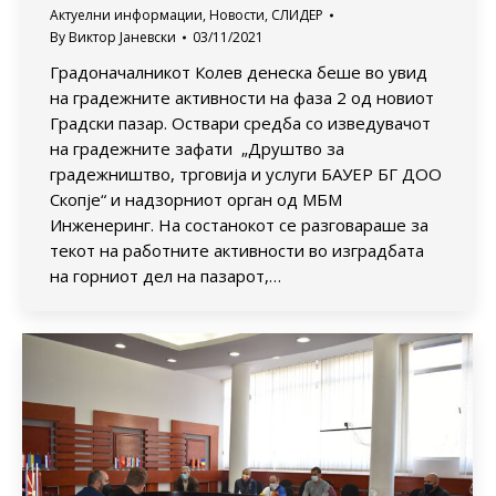
Актуелни информации
,
Новости
,
СЛИДЕР
By
Виктор Јаневски
03/11/2021
Градоначалникот Колев денеска беше во увид
на градежните активности на фаза 2 од новиот
Градски пазар. Оствари средба со изведувачот
на градежните зафати „Друштво за
градежништво, трговија и услуги БАУЕР БГ ДОО
Скопје“ и надзорниот орган од МБМ
Инженеринг. На состанокот се разговараше за
текот на работните активности во изградбата
на горниот дел на пазарот,…