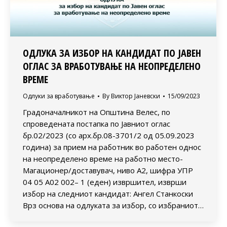
ОДЛУКА ЗА ИЗБОР НА КАНДИДАТ ПО ЈАВЕН
ОГЛАС ЗА ВРАБОТУВАЊЕ НА НЕОПРЕДЕЛЕНО
ВРЕМЕ
Одлуки за вработување
By
Виктор Јаневски
15/09/2023
Градоначалникот на Општина Велес, по
спроведената постапка по Јавниот оглас
бр.02/2023 (со арх.бр.08-3701/2 од 05.09.2023
година) за прием на работник во работен однос
на неопределено време на работно место-
Магационер/доставувач, ниво А2, шифра УПР
04 05 А02 002– 1 (еден) извршител, изврши
избор на следниот кандидат: Ангел Станкоски
Врз основа на одлуката за избор, со избраниот…