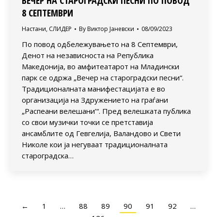
ВЕЧЕР НА СТАРОГРАДСКИ ПЕСНИ ПО ПОВОД
8 СЕПТЕМВРИ
Настани
,
СЛИДЕР
By
Виктор Јаневски
08/09/2023
По повод одбележувањето на 8 Септември,
Денот на независноста на Република
Македонија, во амфитеатарот на Младински
парк се одржа „Вечер на староградски песни“.
Традиционалната манифестацијата е во
организација на Здружението на граѓани
„Распеани велешани’“. Пред велешката публика
со свои музички точки се претставија
ансамблите од Гевгелија, Валандово и Свети
Николе кои ја негуваат традиционалната
староградска…
←
1
…
88
89
90
91
92
…