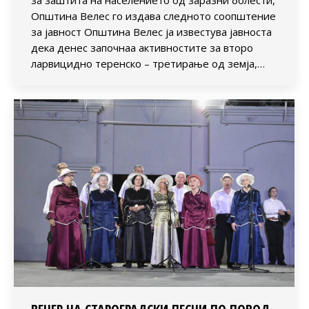
за заштита на населението од заразни болести,
Општина Велес го издава следното соопштение
за јавност Општина Велес ја известува јавноста
дека денес започнаа активностите за второ
ларвицидно теренско – третирање од земја,…