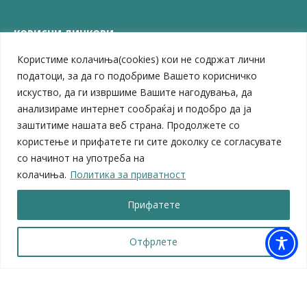
КОРИСНИ ЛИНКОВИ
Користиме колачиња(cookies) кои не содржат лични
ЗЕЛС – Заедница на единиците на локална самоуправа
Центар за развој на Вардарски плански регион
податоци, за да го подобриме Вашето корисничко
Јавно комунално претпријатие „Дервен“
искуство, да ги извршиме Вашите нагодувања, да
ЈПССО „Парк – спорт и паркинзи“
анализираме интернет сообраќај и подобро да ја
ЛБ „Гоце Делчев“
заштитиме нашата веб страна. Продолжете со
ЛУ „Народен Музеј“
користење и прифатете ги сите доколку се согласувате
Влада на Република Северна Македонија
со начинот на употреба на
Собрание на Република Северна Македонија
колачиња.
Политика за приватност
Министерство за финансии
Министерство за транспорт
Прифатете
Министерство за локална самоуправа
Министерство за дигитална трансформација
Министерство за јавна администрација
Отфрлете
Министерство за образование и наука
© 2026 Општина Велес | Сите права се задржани
Мапа на веб-страницата
|
Политика за приватност |
Архива