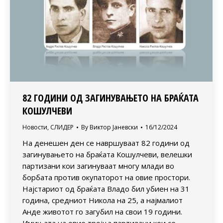
82 ГОДИНИ ОД ЗАГИНУВАЊЕТО НА БРАЌАТА
КОШУЛЧЕВИ
Новости
,
СЛИДЕР
By
Виктор Јаневски
16/12/2024
На денешен ден се навршуваат 82 години од
загинувањето на браќата Кошулчеви, велешки
партизани кои загинуваат многу млади во
борбата против окупаторот на овие простори.
Најстариот од браќата Владо бил убиен на 31
година, средниот Никола на 25, а најмалиот
Анде животот го загубил на свои 19 години.