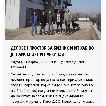
ДЕЛОВЕН ПРОСТОР ЗА БИЗНИС И ИТ ХАБ ВО
ЈП ПАРК СПОРТ И ПАРКИНЗИ
Актуелни информации
,
СЛИДЕР
By
Виктор Јаневски
19/12/2024
Се реконструира околу 800 квадратни метри
деловен простор во јавното претпријатие Парк
спорт и паркинзи кој ќе биде наменет за бизнис
и ИТ хаб, во кој поединци и компании ќе можат
да работат на заеднички и индивидуални
проекти. Фирмата Брих ДОО Велес, што го зема