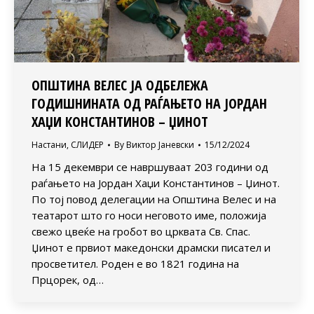
ОПШТИНА ВЕЛЕС ЈА ОДБЕЛЕЖА
ГОДИШНИНАТА ОД РАЃАЊЕТО НА ЈОРДАН
ХАЏИ КОНСТАНТИНОВ – ЏИНОТ
Настани
,
СЛИДЕР
By
Виктор Јаневски
15/12/2024
На 15 декември се навршуваат 203 години од
раѓањето на Јордан Хаџи Константинов – Џинот.
По тој повод делегации на Општина Велес и на
театарот што го носи неговото име, положија
свежо цвеќе на гробот во црквата Св. Спас.
Џинот е првиот македонски драмски писател и
просветител. Роден е во 1821 година на
Прцорек, од…