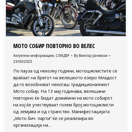
МОТО СОБИР ПОВТОРНО ВО ВЕЛЕС
Актуелни информации
,
СЛИДЕР
By
Виктор Јаневски
23/03/2023
По пауза од неколку години, мотоциклистите се
враќаат на брегот на велешкото езеро Младост
да го возобноват некогаш традиционалниот
Мото собир. На 13 мај годинава, велешани
повторно ќе бидат домаќини на мото собирот
на кој ќе учествуваат голем број мотоциклисти
од земјава и од странство. Манифестацијата
„Мото бич парти“ ќе се реализира во
организација на…