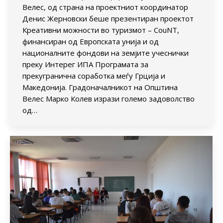
Велес, од страна на проектниот координатор
Денис Жерновски беше презентиран проектот
Креативни можности во туризмот – CouNT,
финансиран од Европската унија и од
националните фондови на земјите учеснички
преку Интерег ИПА Програмата за
прекугранична соработка меѓу Грција и
Македонија. Градоначалникот на Општина
Велес Марко Колев изрази големо задоволство
од…