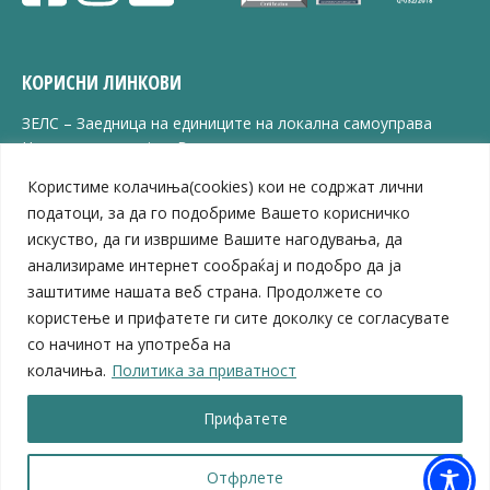
КОРИСНИ ЛИНКОВИ
ЗЕЛС – Заедница на единиците на локална самоуправа
Центар за развој на Вардарски плански регион
Јавно комунално претпријатие „Дервен“
Користиме колачиња(cookies) кои не содржат лични
ЈПССО „Парк – спорт и паркинзи“
податоци, за да го подобриме Вашето корисничко
ЛБ „Гоце Делчев“
искуство, да ги извршиме Вашите нагодувања, да
ЛУ „Народен Музеј“
анализираме интернет сообраќај и подобро да ја
Влада на Република Северна Македонија
заштитиме нашата веб страна. Продолжете со
Собрание на Република Северна Македонија
Министерство за финансии
користење и прифатете ги сите доколку се согласувате
Министерство за транспорт
со начинот на употреба на
Министерство за локална самоуправа
колачиња.
Политика за приватност
Министерство за дигитална трансформација
Министерство за јавна администрација
Прифатете
Министерство за образование и наука
Отфрлете
© 2026 Општина Велес | Сите права се задржани