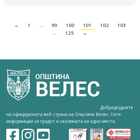
←
1
…
99
100
101
102
103
…
125
→
Добредојдовте
на официјалната веб страна на Општина Велес. Сите
информации за градот и околината на едно место.