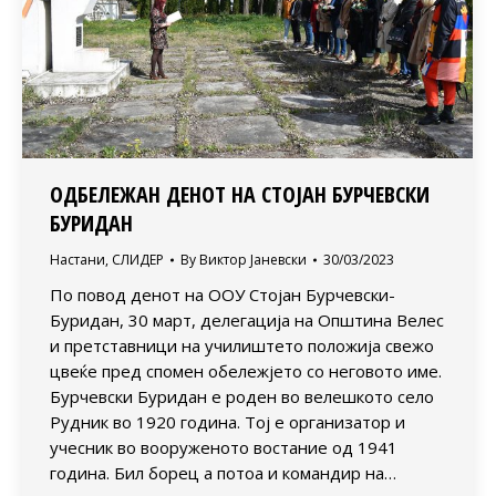
ОДБЕЛЕЖАН ДЕНОТ НА СТОЈАН БУРЧЕВСКИ
БУРИДАН
Настани
,
СЛИДЕР
By
Виктор Јаневски
30/03/2023
По повод денот на ООУ Стојан Бурчевски-
Буридан, 30 март, делегација на Општина Велес
и претставници на училиштето положија свежо
цвеќе пред спомен обележјето со неговото име.
Бурчевски Буридан е роден во велешкото село
Рудник во 1920 година. Тој е организатор и
учесник во вооруженото востание од 1941
година. Бил борец а потоа и командир на…