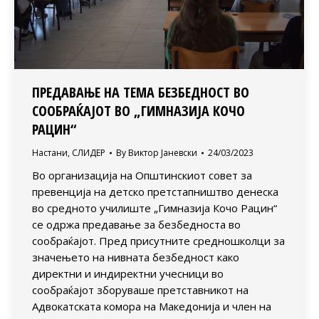
ПРЕДАВАЊЕ НА ТЕМА БЕЗБЕДНОСТ ВО
СООБРАЌАЈОТ ВО „ГИМНАЗИЈА КОЧО
РАЦИН“
Настани
,
СЛИДЕР
By
Виктор Јаневски
24/03/2023
Во организација на Општинскиот совет за
превенција на детско претстапништво денеска
во средното училиште „Гимназија Кочо Рацин“
се одржа предавање за безбедноста во
сообраќајот. Пред присутните средношколци за
значењето на нивната безбедност како
директни и индиректни учесници во
сообраќајот зборуваше претставникот на
Адвокатската комора на Македонија и член на