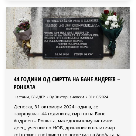
44 ГОДИНИ ОД СМРТТА НА БАНЕ АНДРЕЕВ –
РОНКАТА
Настани
,
СЛИДЕР
By
Виктор Јаневски
31/10/2024
Денеска, 31 октомври 2024 година, се
навршуваат 44 години од смртта на Бане
Андреев – Ронката, македнски комунистички
деец, учесник во НОБ, државник и политичар
кој целиот свој живот го посветил на борбата за