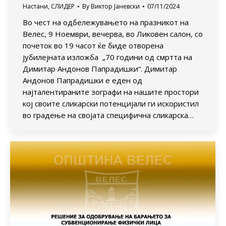
Настани
,
СЛИДЕР
By
Виктор Јаневски
07/11/2024
Во чест на одбележувањето на празникот на
Велес, 9 Ноември, вечерва, во Ликовен салон, со
почеток во 19 часот ќе биде отворена
јубилејната изложба „70 години од смртта на
Димитар Андонов Папрадишки“. Димитар
Андонов Папрадишки е еден од
најталентираните зографи на нашите простори
кој своите сликарски потенцијали ги искористил
во градење на својата специфична сликарска…