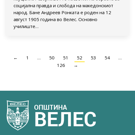
социјална правда и слобода на македонскиот
народ. Бане Андреев Ронката е роден на 12
август 1905 година во Велес. Основно
училиште…
←
1
…
50
51
52
53
54
…
126
→