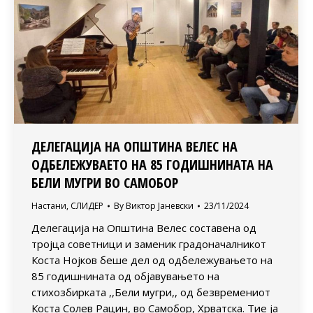
ДЕЛЕГАЦИЈА НА ОПШТИНА ВЕЛЕС НА
ОДБЕЛЕЖУВАЕТО НА 85 ГОДИШНИНАТА НА
БЕЛИ МУГРИ ВО САМОБОР
Настани
,
СЛИДЕР
By
Виктор Јаневски
23/11/2024
Делегација на Општина Велес составена од
тројца советници и заменик градоначалникот
Коста Нојков беше дел од одбележувањето на
85 годишнината од објавувањето на
стихозбирката ,,Бели мугри,, од безвремениот
Коста Солев Рацин, во Самобор, Хрватска. Тие ја