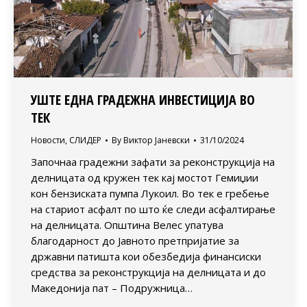
УШТЕ ЕДНА ГРАДЕЖНА ИНВЕСТИЦИЈА ВО
ТЕК
Новости
,
СЛИДЕР
By
Виктор Јаневски
31/10/2024
Започнаа градежни зафати за реконструкција на
делницата од кружен тек кај мостот Гемиџии
кон бензиската пумпа Лукоил. Во тек е гребење
на стариот асфалт по што ќе следи асфалтирање
на делницата. Општина Велес упатува
благодарност до Јавното претпријатие за
државни патишта кои обезбедија финансиски
средства за реконструкција на делницата и до
Македонија пат – Подружница…