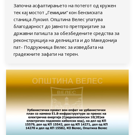
Започна асфалтирањето на потегот од кружен
тек кај мостот „Гемиџии“ кон бензиската
станица Лукоил. Општина Велес упатува
благодарност до Јавното претпријатие за
државни патишта за обезбедените средства за
реконструкција на делницата и до Македонија
пат- Подружница Велес за изведбата на
градежните зафати на терен.