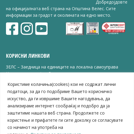
Добредојдовте
на официјалната веб страна на Општина Велес. Сите
информации за градот и околината на едно место.
КОРИСНИ ЛИНКОВИ
ЗЕЛС – Заедница на единиците на локална самоуправа
Центар за развој на Вардарски плански регион
Јавно комунално претпријатие „Дервен“
Користиме колачиња(cookies) кои не содржат лични
ЈПССО „Парк – спорт и паркинзи“
податоци, за да го подобриме Вашето корисничко
ЛБ „Гоце Делчев“
искуство, да ги извршиме Вашите нагодувања, да
ЛУ „Народен Музеј“
анализираме интернет сообраќај и подобро да ја
Влада на Република Северна Македонија
заштитиме нашата веб страна. Продолжете со
Собрание на Република Северна Македонија
Министерство за финансии
користење и прифатете ги сите доколку се согласувате
Министерство за транспорт
со начинот на употреба на
Министерство за локална самоуправа