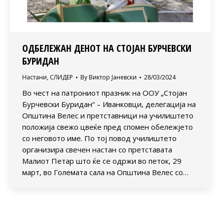
ОДБЕЛЕЖАН ДЕНОТ НА СТОЈАН БУРЧЕВСКИ
БУРИДАН
Настани
,
СЛИДЕР
By
Виктор Јаневски
28/03/2024
Во чест на патрониот празник на ООУ „Стојан
Бурчевски Буридан“ – Иванковци, делегација на
Општина Велес и претставници на училиштето
положија свежо цвеќе пред спомен обележјето
со неговото име. По тој повод училиштето
организира свечен настан со претставата
Малиот Петар што ќе се одржи во петок, 29
март, во Големата сала на Општина Велес со…