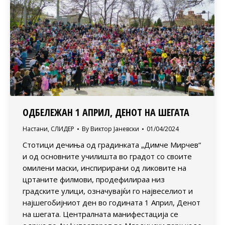
ОДБЕЛЕЖАН 1 АПРИЛ, ДЕНОТ НА ШЕГАТА
Настани
,
СЛИДЕР
By
Виктор Јаневски
01/04/2024
Стотици дечиња од градинката „Димче Мирчев“
и од основните училишта во градот со своите
омилени маски, инспирирани од ликовите на
цртаните филмови, продефилираа низ
градските улици, означувајќи го највеселиот и
најшегобијниот ден во годината 1 Април, Денот
на шегата. Централната манифестација се