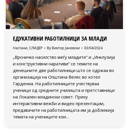
ЕДУКАТИВНИ РАБОТИЛНИЦИ ЗА МЛАДИ
Настани
,
СЛИДЕР
By
Виктор Јаневски
03/04/2024
„Врсничко насилство меѓу младите“ и „Инклузија
и конструктивни наративи“ се темите на
денешните две работилници што се одржаа во
организација на Општина Велес во хотел
Гардениа. На работилниците учествуваа
ученици од средните училишта и претставници
на Локален младински совет. Преку
интерактивни вежби и видео презентации,
предавачите на работилницата им ја доближија
темата на учениците кои…