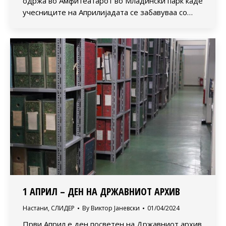
одржа во Амфитеатарот во Младински парк каде
учесниците на Априлијадата се забавуваа со…
1 АПРИЛ – ДЕН НА ДРЖАВНИОТ АРХИВ
Настани
,
СЛИДЕР
By
Виктор Јаневски
01/04/2024
Први Април е ден посветен на Државниот архив