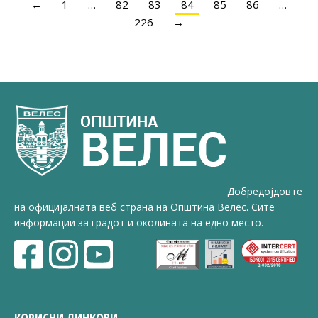
←
1
…
82
83
84
85
86
…
226
→
Добредојдовте
на официјалната веб страна на Општина Велес. Сите
информации за градот и околината на едно место.