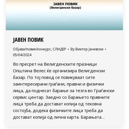
ЈАВЕН ПОВИК
Објава/повик/конкурс
,
СЛИДЕР
By
Виктор Јаневски
05/04/2024
Во пресрет на Велигденските празници
Општина Велес ќе организира Велигденски
базар. По тој повод се повикуваат сите
заинтересирани граѓани, правни и физички
лица, да поднесат барање за тезга во Граѓански
сервис центар. Заедно со барањето правните
лица треба да достават копија од тековна
состојба, додека физичките лица треба да
достават копија од лична карта. Барањата…