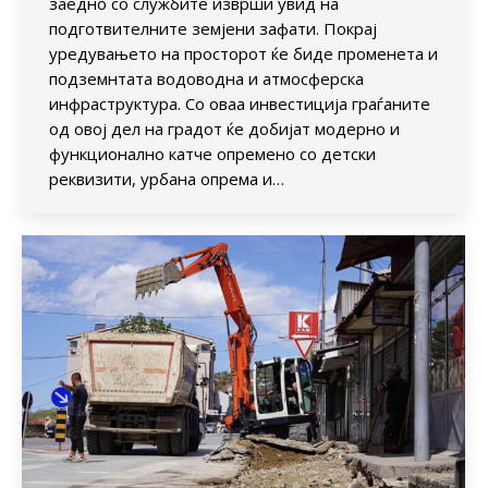
заедно со службите изврши увид на
подготвителните земјени зафати. Покрај
уредувањето на просторот ќе биде променета и
подземнтата водоводна и атмосферска
инфраструктура. Со оваа инвестиција граѓаните
од овој дел на градот ќе добијат модерно и
функционално катче опремено со детски
реквизити, урбана опрема и…