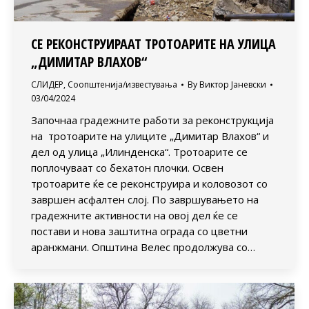
СЕ РЕКОНСТРУИРААТ ТРОТОАРИТЕ НА УЛИЦА
„ДИМИТАР ВЛАХОВ“
СЛИДЕР
,
Соопштенија/известувања
By
Виктор Јаневски
03/04/2024
Започнаа градежните работи за реконструкција
на тротоарите на улиците „Димитар Влахов“ и
дел од улица „Илинденска“. Тротоарите се
поплочуваат со бехатон плочки. Освен
тротоарите ќе се реконструира и коловозот со
завршен асфалтен слој. По завршувањето на
градежните активности на овој дел ќе се
постави и нова заштитна ограда со цветни
аранжмани. Општина Велес продолжува со…