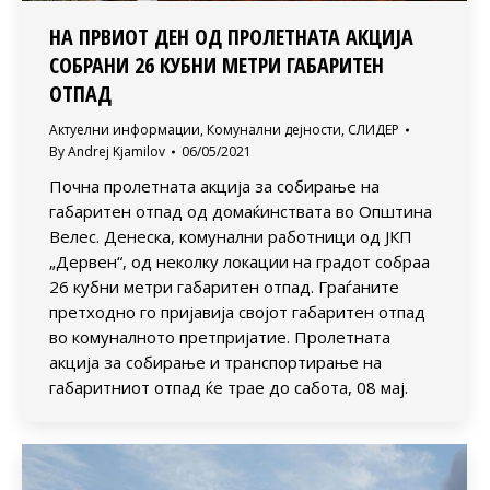
НА ПРВИОТ ДЕН ОД ПРОЛЕТНАТА АКЦИЈА
СОБРАНИ 26 КУБНИ МЕТРИ ГАБАРИТЕН
ОТПАД
Актуелни информации
,
Комунални дејности
,
СЛИДЕР
By
Andrej Kjamilov
06/05/2021
Почна пролетната акција за собирање на
габаритен отпад од домаќинствата во Општина
Велес. Денеска, комунални работници од ЈКП
„Дервен“, од неколку локации на градот собраа
26 кубни метри габаритен отпад. Граѓаните
претходно го пријавија својот габаритен отпад
во комуналното претпријатие. Пролетната
акција за собирање и транспортирање на
габаритниот отпад ќе трае до сабота, 08 мај.