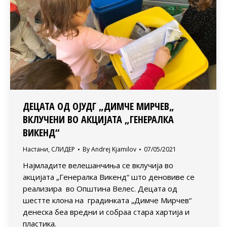
ДЕЦАТА ОД ОЈУДГ „ДИМЧЕ МИРЧЕВ„
ВКЛУЧЕНИ ВО АКЦИЈАТА „ГЕНЕРАЛКА
ВИКЕНД“
Настани
,
СЛИДЕР
By
Andrej Kjamilov
07/05/2021
Најмладите велешанчиња се вклучија во
акцијата „Генералка Викенд“ што деновиве се
реализира во Општина Велес. Децата од
шестте клона на градинката „Димче Мирчев“
денеска беа вредни и собраа стара хартија и
пластика.