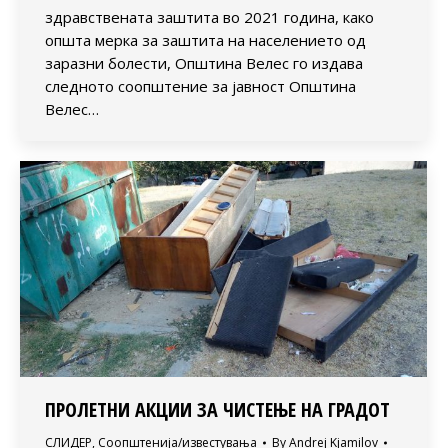
здравствената заштита во 2021 година, како
општа мерка за заштита на населението од
заразни болести, Општина Велес го издава
следното соопштение за јавност Општина
Велес…
ПРОЛЕТНИ АКЦИИ ЗА ЧИСТЕЊЕ НА ГРАДОТ
СЛИДЕР
,
Соопштенија/известувања
By
Andrej Kjamilov