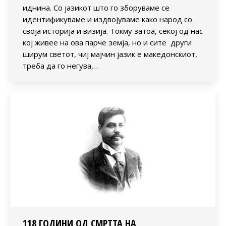
иднина. Со јазикот што го зборуваме се
идентификуваме и издвојуваме како народ со
своја историја и визија. Токму затоа, секој од нас
кој живее на ова парче земја, но и сите други
ширум светот, чиј мајчин јазик е македонскиот,
треба да го негува,…
118 ГОДИНИ ОД СМРТТА НА