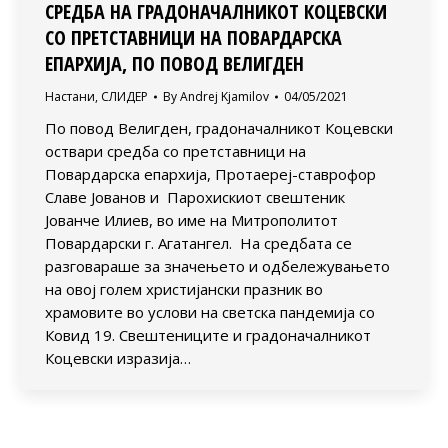
СРЕДБА НА ГРАДОНАЧАЛНИКОТ КОЦЕВСКИ
СО ПРЕТСТАВНИЦИ НА ПОВАРДАРСКА
ЕПАРХИЈА, ПО ПОВОД ВЕЛИГДЕН
Настани
,
СЛИДЕР
By
Andrej Kjamilov
04/05/2021
По повод Велигден, градоначалникот Коцевски
оствари средба со претставници на
Повардарска епархија, Протаереј-ставрофор
Славе Јованов и Парохискиот свештеник
Јованче Илиев, во име на Митрополитот
Повардарски г. Агатангел. На средбата се
разговараше за значењето и одбележувањето
на овој голем христијански празник во
храмовите во услови на светска пандемија со
Ковид 19. Свештениците и градоначалникот
Коцевски изразија…