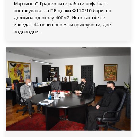
Мартинов”. Градежните работи опфаќаат
поставување на ПЕ цевки Ф110/10 бари, во
должина од околу 400м2. Исто така ќе се
изведат 44 нови попречни приклучоци, две
водоводни…