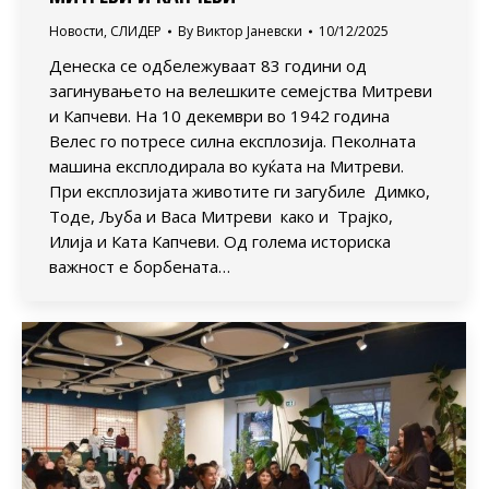
Новости
,
СЛИДЕР
By
Виктор Јаневски
10/12/2025
Денеска се одбележуваат 83 години од
загинувањето на велешките семејства Митреви
и Капчеви. На 10 декември во 1942 година
Велес го потресе силна експлозија. Пеколната
машина експлодирала во куќата на Митреви.
При експлозијата животите ги загубиле Димко,
Тоде, Љуба и Васа Митреви како и Трајко,
Илија и Ката Капчеви. Од голема историска
важност е борбената…