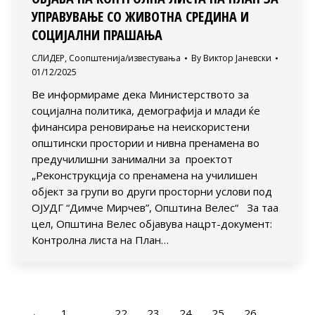
УПРАВУВАЊЕ СО ЖИВОТНА СРЕДИНА И
СОЦИЈАЛНИ ПРАШАЊА
СЛИДЕР
,
Соопштенија/известувања
By
Виктор Јаневски
01/12/2025
Ве информираме дека Министерството за
социјална политика, демографија и млади ќе
финансира реновирање на неискористени
општински простории и нивна пренамена во
предучилишни занимални за проектот
„Реконструкција со пренамена на училишен
објект за групи во други просторни услови под
ОЈУДГ “Димче Мирчев”, Општина Велес“ За таа
цел, Општина Велес објавува нацрт-документ:
Контролна листа на План…
←
1
…
22
23
24
25
26
…