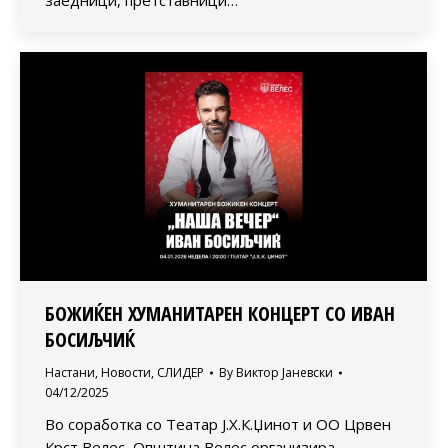
заедници, претставници…
БОЖИЌЕН ХУМАНИТАРЕН КОНЦЕРТ СО ИВАН
БОСИЉЧИЌ
Настани
,
Новости
,
СЛИДЕР
By
Виктор Јаневски
04/12/2025
Во соработка со Театар Ј.Х.К.Џинот и ОО Црвен
Крст Велес, Општина Велес организира