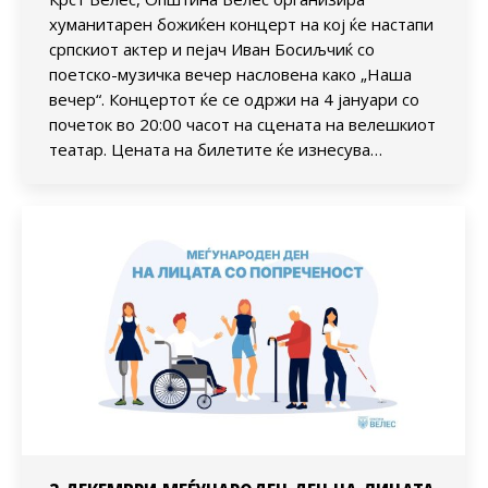
хуманитарен божиќен концерт на кој ќе настапи
српскиот актер и пејач Иван Босиљчиќ со
поетско-музичка вечер насловена како „Наша
вечер“. Концертот ќе се одржи на 4 јануари со
почеток во 20:00 часот на сцената на велешкиот
театар. Цената на билетите ќе изнесува…