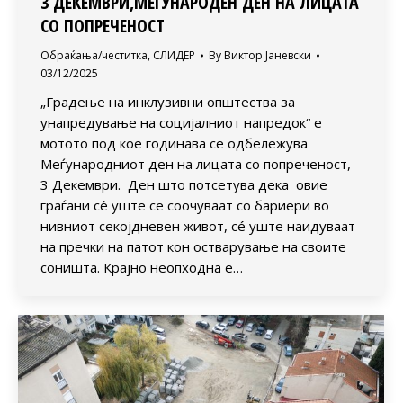
3 ДЕКЕМВРИ,МЕЃУНАРОДЕН ДЕН НА ЛИЦАТА
СО ПОПРЕЧЕНОСТ
Обраќања/честитка
,
СЛИДЕР
By
Виктор Јаневски
03/12/2025
„Градење на инклузивни општества за
унапредување на социјалниот напредок“ е
мотото под кое годинава се одбележува
Меѓународниот ден на лицата со попреченост,
3 Декември. Ден што потсетува дека овие
граѓани сé уште се соочуваат со бариери во
нивниот секојдневен живот, сé уште наидуваат
на пречки на патот кон остварување на своите
соништа. Крајно неопходна е…