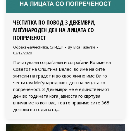
ЧЕСТИТКА ПО ПОВОД 3 ДЕКЕМВРИ,
МЕЃУНАРОДЕН ДЕН НА ЛИЦАТА СО
ПОПРЕЧЕНОСТ
Обраќања/честитка
,
СЛИДЕР
By
Ivica Tasevski
03/12/2020
Почитувани сограѓанки и сограѓани Во име на
Советот на Општина Велес, во име на сите
жители на градот и во свое лично име Ви го
честитам Меѓународниот ден на лицата со
попреченост. 3 Декември не е единствениот
ден во годината кога јавноста го свртува
вниманието кон вас, тоа го правиме сите 365
денови во годината,…