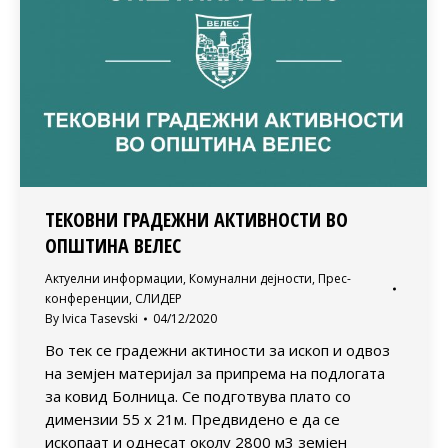
ТЕКОВНИ ГРАДЕЖНИ АКТИВНОСТИ ВО
ОПШТИНА ВЕЛЕС
Актуелни информации
,
Комунални дејности
,
Прес-
конференции
,
СЛИДЕР
By
Ivica Tasevski
04/12/2020
Во тек се градежни актиности за ископ и одвоз
на земјен материјал за припрема на подлогата
за ковид Болница. Се подготвува плато со
димензии 55 х 21м. Предвидено е да се
ископаат и однесат околу 2800 м3 земјен