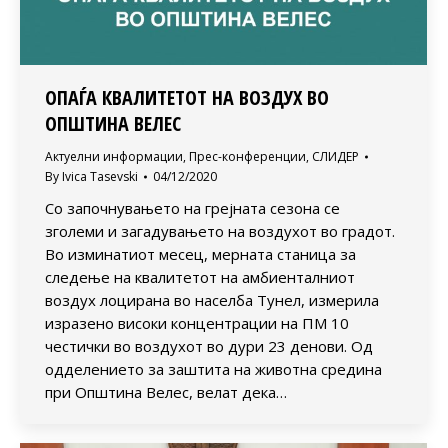
ОПАЃА КВАЛИТЕТОТ НА ВОЗДУХ ВО
ОПШТИНА ВЕЛЕС
Актуелни информации
,
Прес-конференции
,
СЛИДЕР
By
Ivica Tasevski
04/12/2020
Со започнувањето на грејната сезона се
зголеми и загадувањето на воздухот во градот.
Во изминатиот месец, мерната станица за
следење на квалитетот на амбиенталниот
воздух лоцирана во населба Тунел, измерила
изразено високи концентрации на ПМ 10
честички во воздухот во дури 23 денови. Од
одделението за заштита на животна средина
при Општина Велес, велат дека…