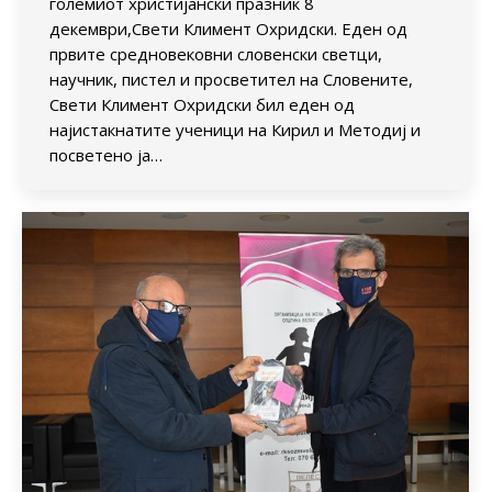
големиот христијански празник 8
декември,Свети Климент Охридски. Еден од
првите средновековни словенски светци,
научник, пистел и просветител на Словените,
Свети Климент Охридски бил еден од
најистакнатите ученици на Кирил и Методиј и
посветено ја…