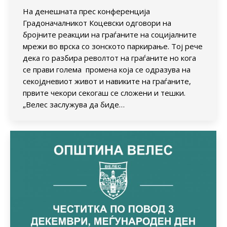
На денешната прес конференција
Градоначалникот Коцевски одговори на
бројните реакции на граѓаните на социјалните
мрежи во врска со зонското паркирање. Тој рече
дека го разбира револтот на граѓаните но кога
се прави голема промена која се одразува на
секојдневиот живот и навиките на граѓаните,
првите чекори секогаш се сложени и тешки.
„Велес заслужува да биде…