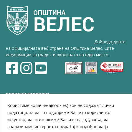
Добредојдовте
на официјалната веб страна на Општина Велес. Сите
информации за градот и околината на едно место.
КОРИСНИ ЛИНКОВИ
Користиме колачиња(cookies) кои не содржат лични
ЗЕЛС – Заедница на единиците на локална самоуправа
Центар за развој на Вардарски плански регион
податоци, за да го подобриме Вашето корисничко
Јавно комунално претпријатие „Дервен“
искуство, да ги извршиме Вашите нагодувања, да
ЈПССО „Парк – спорт и паркинзи“
анализираме интернет сообраќај и подобро да ја
ЛБ „Гоце Делчев“