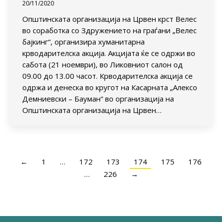
20/11/2020
Општинската организација на Црвен крст Велес
во соработка со Здружението на граѓани „Велес
бајкинг“, организира хуманитарна
крводарителска акција. Акцијата ќе се одржи во
сабота (21 ноември), во Ликовниот салон од
09.00 до 13.00 часот. Крводарителска акција се
одржa и денеска во кругот на Касарната „Алексо
Демниевски – Бауман“ во организација на
Општинската организација на Црвен…
←
1
…
172
173
174
175
176
…
226
→