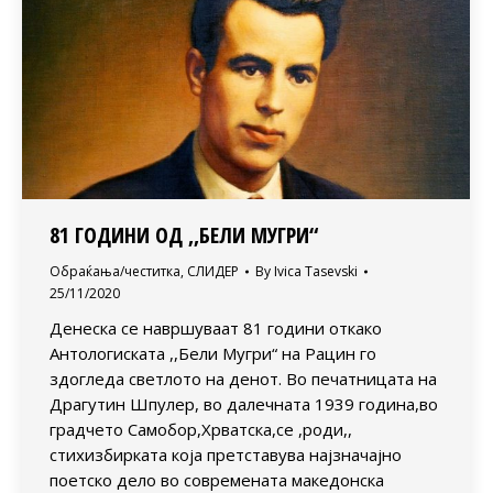
81 ГОДИНИ ОД ,,БЕЛИ МУГРИ“
Обраќања/честитка
,
СЛИДЕР
By
Ivica Tasevski
25/11/2020
Денеска се навршуваат 81 години откако
Антологиската ,,Бели Мугри“ на Рацин го
здогледа светлото на денот. Во печатницата на
Драгутин Шпулер, во далечната 1939 година,во
градчето Самобор,Хрватска,се ,роди,,
стихизбирката која претставува најзначајно
поетско дело во современата македонска