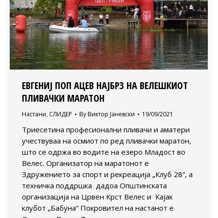
ЕВГЕНИЈ ПОП АЦЕВ НАЈБРЗ НА ВЕЛЕШКИОТ
ПЛИВАЧКИ МАРАТОН
Настани
,
СЛИДЕР
By
Виктор Јаневски
19/09/2021
Триесетина професионални пливачи и аматери
учествуваа на осмиот по ред пливачки маратон,
што се одржа во водите на езеро Младост во
Велес. Организатор на маратонот е
Здружението за спорт и рекреација „Клуб 28“, а
техничка поддршка дадоа Општинската
организација на Црвен Крст Велес и Кајак
клубот „Бабуна“ Покровител на настанот е