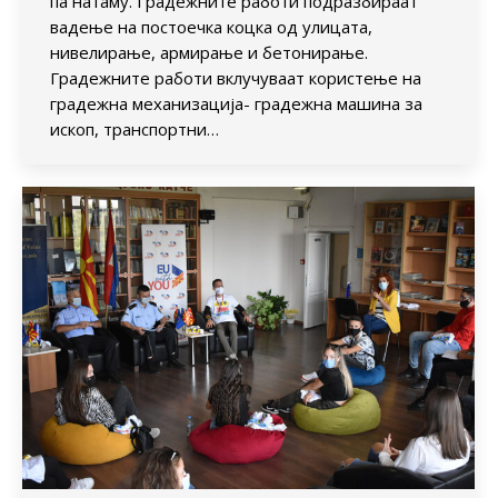
па натаму. Градежните работи подразбираат
вадење на постоечка коцка од улицата,
нивелирање, армирање и бетонирање.
Градежните работи вклучуваат користење на
градежна механизација- градежна машина за
ископ, транспортни…