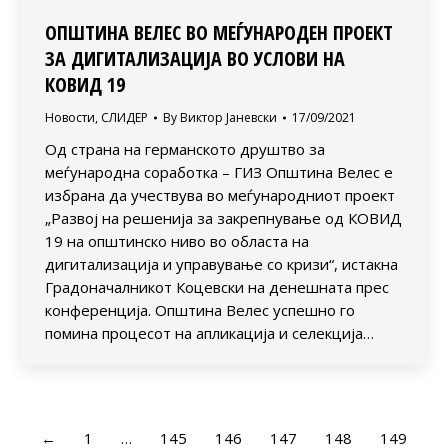
ОПШТИНА ВЕЛЕС ВО МЕЃУНАРОДЕН ПРОЕКТ
ЗА ДИГИТАЛИЗАЦИЈА ВО УСЛОВИ НА
КОВИД 19
Новости
,
СЛИДЕР
By
Виктор Јаневски
17/09/2021
Од страна на германското друштво за
меѓународна соработка – ГИЗ Општина Велес е
избрана да учествува во меѓународниот проект
„Развој на решенија за закрепнување од КОВИД
19 на општинско ниво во областа на
дигитализација и управување со кризи“, истакна
Градоначалникот Коцевски на денешната прес
конференција. Општина Велес успешно го
помина процесот на апликација и селекција…
←
1
…
145
146
147
148
149