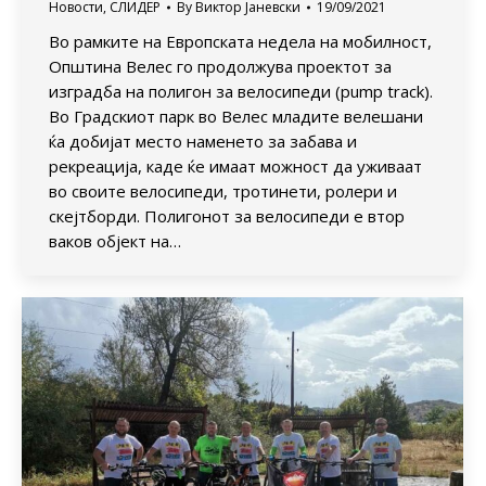
Новости
,
СЛИДЕР
By
Виктор Јаневски
19/09/2021
Во рамките на Европската недела на мобилност,
Општина Велес го продолжува проектот за
изградба на полигон за велосипеди (pump track).
Во Градскиот парк во Велес младите велешани
ќа добијат место наменето за забава и
рекреација, каде ќе имаат можност да уживаат
во своите велосипеди, тротинети, ролери и
скејтборди. Полигонот за велосипеди е втор
ваков објект на…