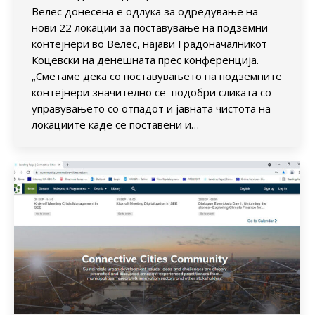
Велес донесена е одлука за одредување на
нови 22 локации за поставување на подземни
контејнери во Велес, најави Градоначалникот
Коцевски на денешната прес конференција.
„Сметаме дека со поставувањето на подземните
контејнери значително се подобри сликата со
управувањето со отпадот и јавната чистота на
локациите каде се поставени и…