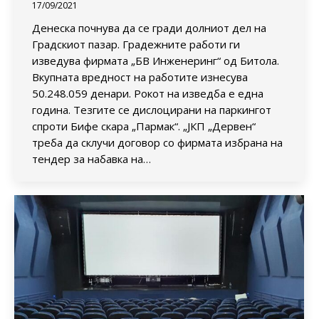
17/09/2021
Денеска почнува да се гради долниот дел на
Градскиот пазар. Градежните работи ги
изведува фирмата „БВ Инженеринг“ од Битола.
Вкупната вредност на работите изнесува
50.248.059 денари. Рокот на изведба е една
година. Тезгите се дислоцирани на паркингот
спроти Бифе скара „Пармак“. „ЈКП „Дервен“
треба да склучи договор со фирмата избрана на
тендер за набавка на…