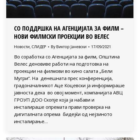
СО ПОДДРШКА НА АГЕНЦИЈАТА ЗА ФИЛМ –
НОВИ ФИЛМСКИ ПРОЕКЦИИ ВО ВЕЛЕС
Новости
,
СЛИДЕР
By
Виктор Јаневски
17/09/2021
Во соработка со Агенцијата за филм, Општина
Велес деновиве работи на подготовка на
проекции на филмови во кино салата „Бели
Мугри“. На денешната прес конференција,
градоначалникот Аце Коцевски ја информираше
јавноста дека во овој момент, компанијата АВЦ
ГРОУП ДОО Скопје која ја набави и
инсталираше опремата прави проверка на
дигиталната опрема бидејќи од нејзиното
инсталирање…