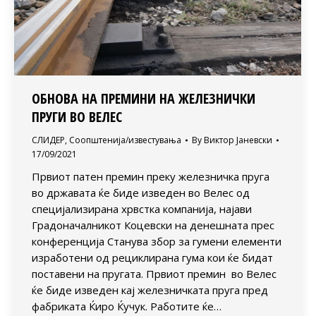
ОБНОВА НА ПРЕМИНИ НА ЖЕЛЕЗНИЧКИ
ПРУГИ ВО ВЕЛЕС
СЛИДЕР
,
Соопштенија/известувања
By
Виктор Јаневски
17/09/2021
Првиот патен премин преку железничка пруга
во државата ќе биде изведен во Велес од
специјализирана хрвстка компанија, најави
Градоначалникот Коцевски на денешната прес
конференција Станува збор за гумени елементи
изработени од рециклирана гума кои ќе бидат
поставени на пругата. Првиот премин во Велес
ќе биде изведен кај железничката пруга пред
фабриката Ќиро Ќучук. Работите ќе…