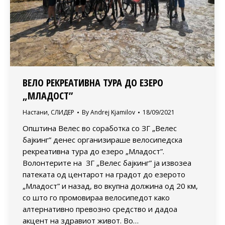
ВЕЛО РЕКРЕАТИВНА ТУРА ДО ЕЗЕРО
„МЛАДОСТ”
Настани
,
СЛИДЕР
By
Andrej Kjamilov
18/09/2021
Општина Велес во соработка со ЗГ „Велес
бајкинг” денес организираше велосипедска
рекреативна тура до езеро „Младост”.
Волонтерите на ЗГ „Велес бајкинг” ја извозеа
патеката од центарот на градот до езерото
„Младост” и назад, во вкупна должина од 20 км,
со што го промовираа велосипедот како
алтернативно превозно средство и дадоа
акцент на здравиот живот. Во…