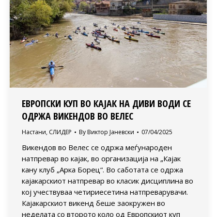
ЕВРОПСКИ КУП ВО КАЈАК НА ДИВИ ВОДИ СЕ
ОДРЖА ВИКЕНДОВ ВО ВЕЛЕС
Настани
,
СЛИДЕР
By
Виктор Јаневски
07/04/2025
Викендов во Велес се одржа меѓународен
натпревар во кајак, во организација на „Кајак
кану клуб „Арка Борец“. Во саботата се одржа
кајакарскиот натпревар во класик дисциплина во
кој учествуваа четириесетина натпреварувачи.
Кајакарскиот викенд беше заокружен во
неделата со второто коло од Европскиот куп