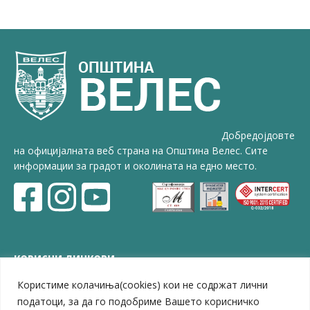
Добредојдовте
на официјалната веб страна на Општина Велес. Сите
информации за градот и околината на едно место.
КОРИСНИ ЛИНКОВИ
Користиме колачиња(cookies) кои не содржат лични
ЗЕЛС – Заедница на единиците на локална самоуправа
Центар за развој на Вардарски плански регион
податоци, за да го подобриме Вашето корисничко