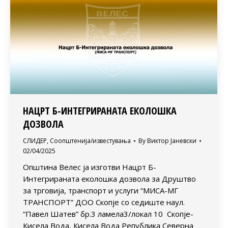
НАЦРТ Б-ИНТЕГРИРАНАТА ЕКОЛОШКА
ДОЗВОЛА
СЛИДЕР
,
Соопштенија/известувања
By
Виктор Јаневски
02/04/2025
Општина Велес ја изготви Нацрт Б-
Интегрираната еколошка дозвола за Друштво
за трговија, транспорт и услуги “МИСА-МГ
ТРАНСПОРТ” ДОО Скопје со седиште наул.
“Павел Шатев” бр.3 ламела3/локал 10 Скопје-
Кисела Вода, Кисела Вода Република Северна