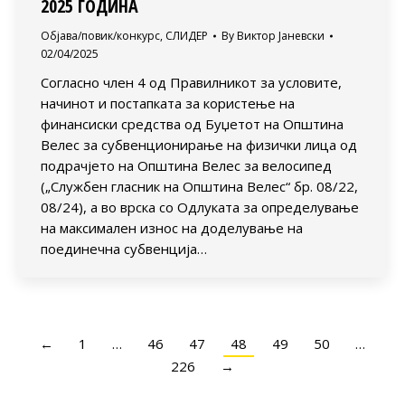
2025 ГОДИНА
Објава/повик/конкурс
,
СЛИДЕР
By
Виктор Јаневски
02/04/2025
Согласно член 4 од Правилникот за условите,
начинот и постапката за користење на
финансиски средства од Буџетот на Општина
Велес за субвенционирање на физички лица од
подрачјето на Општина Велес за велосипед
(„Службен гласник на Општина Велес“ бр. 08/22,
08/24), а во врска со Одлуката за определување
на максимален износ на доделување на
поединечна субвенција…
←
1
…
46
47
48
49
50
…
226
→