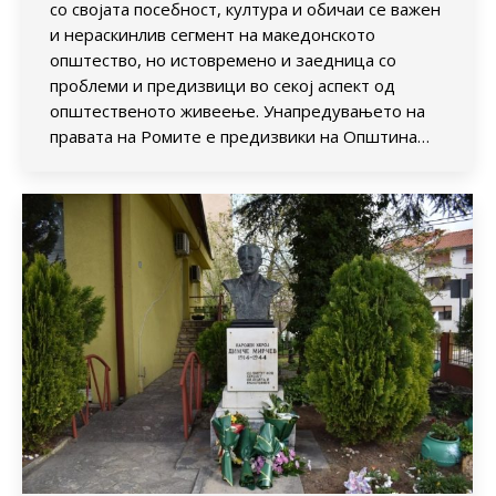
со својата посебност, култура и обичаи се важен
и нераскинлив сегмент на македонското
општество, но истовремено и заедница со
проблеми и предизвици во секој аспект од
општественото живеење. Унапредувањето на
правата на Ромите е предизвики на Општина…