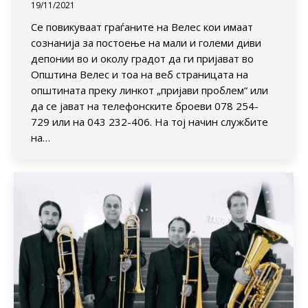
19/11/2021
Се повикуваат граѓаните на Велес кои имаат
сознанија за постоење на мали и големи диви
депонии во и околу градот да ги пријават во
Општина Велес и тоа на веб страницата на
општината преку линкот „пријави проблем“ или
да се јават на телефонските броеви 078 254-
729 или на 043 232-406. На тој начин службите
на…