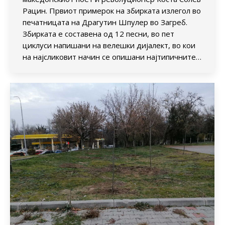
Рацин. Првиот примерок на збирката излегол во
печатницата на Драгутин Шпулер во Загреб.
Збирката е составена од 12 песни, во пет
циклуси напишани на велешки дијалект, во кои
на најсликовит начин се опишани најтипичните…