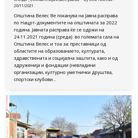
20/11/2021
Општина Велес Ве поканува на Jавнa расправa
по Нацрт-документите на општината за 2022
година. Јавната расправa ќе се одржи на
24.11.2021 година (среда) во големата сала на
Општина Велес и тоа за: преставници од
областите на образованието, културата,
здравствената и социјална заштита, како и од
здруженија и фондации (невладини
организации, културно уметнички друштва,
спортски клубови…