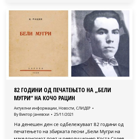
82 ГОДИНИ ОД ПЕЧАТЕЊЕТО НА „БЕЛИ
МУГРИ“ НА КОЧО РАЦИН
Актуелни информации
,
Новости
,
СЛИДЕР
By
Виктор Јаневски
25/11/2021
На денешен ден се одбележуваат 82 години од
печатењето на збирката песни „Бели Мугри на
македонскиот поет и револуционер Коста Солев