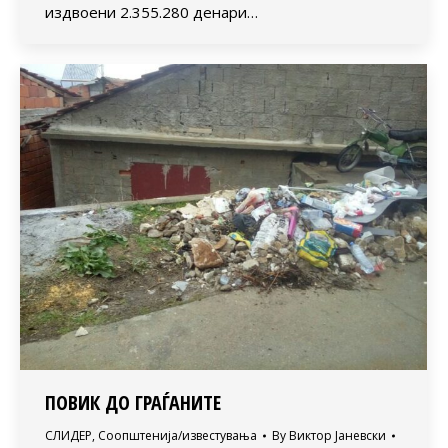
издвоени 2.355.280 денари…
ПОВИК ДО ГРАЃАНИТЕ
СЛИДЕР
,
Соопштенија/известувања
By
Виктор Јаневски