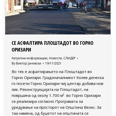
СЕ АСФАЛТИРА ПЛОШТАДОТ ВО ГОРНО
ОРИЗАРИ
Актуелни информации
,
Новости
,
СЛИДЕР
By
Виктор Јаневски
19/11/2021
Во тек е асфалтирањето на Плоштадот во
Горно Оризари. Градоначалникот Колев денеска
го посети Горно Оризари чиј центар добива нов
лик. Реконструкцијата на Плоштадот, на
површина од околу 1.700 м² во Горно Оризари
се реализира согласно Програмата за
уредување на просторот на Општина Велес. За
таа намена, од буџетот на општината се