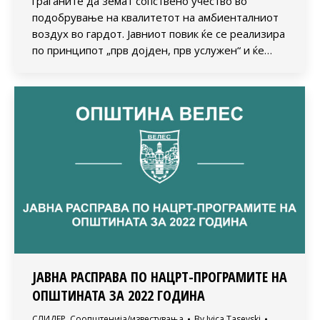
граѓаните да земат сопствено учество во
подобрување на квалитетот на амбиенталниот
воздух во гардот. Јавниот повик ќе се реализира
по принципот „прв дојден, прв услужен“ и ќе…
JАВНA РАСПРАВA ПО НАЦРТ-ПРОГРАМИТЕ НА
ОПШТИНАТА ЗА 2022 ГОДИНА
СЛИДЕР
,
Соопштенија/известувања
By
Ivica Tasevski