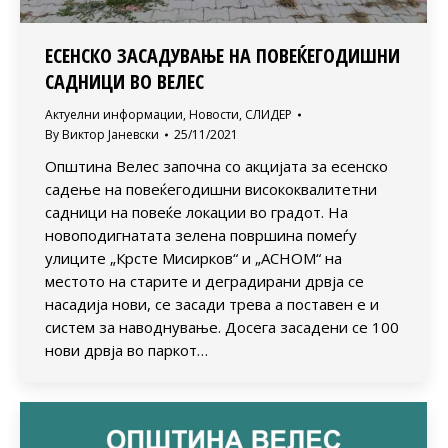
ЕСЕНСКО ЗАСАДУВАЊЕ НА ПОВЕЌЕГОДИШНИ
САДНИЦИ ВО ВЕЛЕС
Актуелни информации
,
Новости
,
СЛИДЕР
By
Виктор Јаневски
25/11/2021
Општина Велес започна со акцијата за есенско
садење на повеќегодишни висококвалитетни
садници на повеќе локации во градот. На
новоподигнатата зелена површина помеѓу
улиците „Крсте Мисирков“ и „АСНОМ“ на
местото на старите и деградирани дрвја се
насадија нови, се засади трева а поставен е и
систем за наводнување. Досега засадени се 100
нови дрвја во паркот…