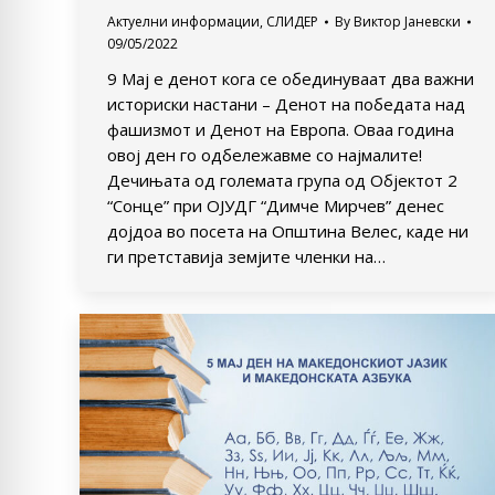
Актуелни информации
,
СЛИДЕР
By
Виктор Јаневски
09/05/2022
9 Мај е денот кога се обединуваат два важни
историски настани – Денот на победата над
фашизмот и Денот на Европа. Оваа година
овој ден го одбележавме со најмалите!
Дечињата од големата група од Објектот 2
“Сонце” при ОЈУДГ “Димче Мирчев” денес
дојдоа во посета на Општина Велес, каде ни
ги претставија земјите членки на…