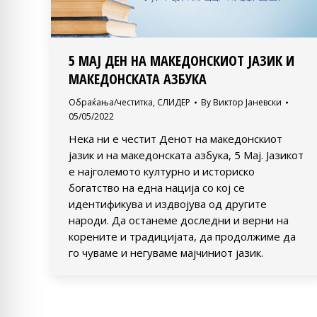
5 МАЈ ДЕН НА МАКЕДОНСКИОТ ЈАЗИК И
МАКЕДОНСКАТА АЗБУКА
Обраќања/честитка
,
СЛИДЕР
By
Виктор Јаневски
05/05/2022
Нека ни е честит Денот на македонскиот
јазик и на македонската азбука, 5 Мај. Јазикот
е најголемото културно и историско
богатство на една нација со кој се
идентификува и издвојува од другите
народи. Да останеме доследни и верни на
корените и традицијата, да продолжиме да
го чуваме и негуваме мајчиниот јазик.