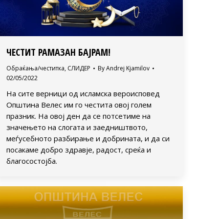
ЧЕСТИТ РАМАЗАН БАЈРАМ!
Обраќања/честитка
,
СЛИДЕР
By
Andrej Kjamilov
02/05/2022
На сите верници од исламска вероисповед
Општина Велес им го честита овој голем
празник. На овој ден да се потсетиме на
значењето на слогата и заедништвото,
меѓусебното разбирање и добрината, и да си
посакаме добро здравје, радост, среќа и
благосостојба.