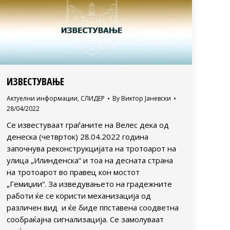
ИЗВЕСТУВАЊЕ
Актуелни информации
,
СЛИДЕР
By
Виктор Јаневски
28/04/2022
Се известуваат граѓаните на Велес дека од
денеска (четврток) 28.04.2022 година
започнува реконструкцијата на тротоарот на
улица „Илинденска“ и тоа на десната страна
на тротоарот во правец кон мостот
„Гемиџии“. За изведувањето на градежните
работи ќе се користи механизација од
различен вид и ќе биде ппставена соодветна
сообраќајна сигнализација. Се замолуваат