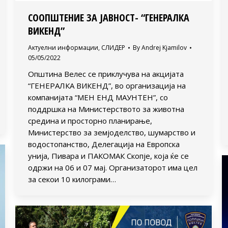
СООПШТЕНИЕ ЗА ЈАВНОСТ- “ГЕНЕРАЛКА
ВИКЕНД”
Актуелни информации
,
СЛИДЕР
By
Andrej Kjamilov
05/05/2022
Oпштина Велес се приклучува на акцијата
“ГЕНЕРАЛКА ВИКЕНД”, во организација на
компанијата “МЕН EНД МАУНТЕН”, со
поддршка на Министерството за животна
средина и просторно планирање,
Министерство за земјоделство, шумарство и
водостопанство, Делегација на Европска
унија, Пивара и ПАКОМАК Скопје, која ќе се
одржи на 06 и 07 мај. Организаторот има цел
за секои 10 килограми…