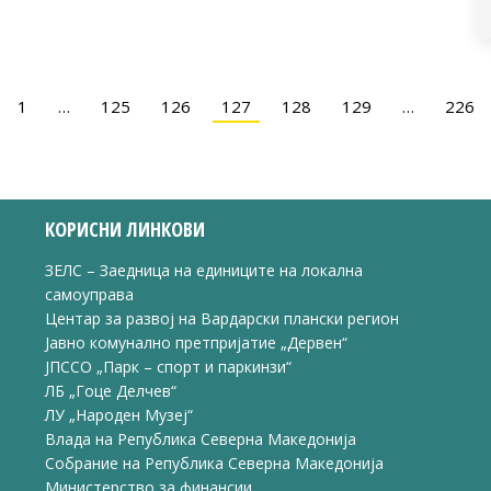
1
…
125
126
127
128
129
…
226
КОРИСНИ ЛИНКОВИ
ЗЕЛС – Заедница на единиците на локална
самоуправа
Центар за развој на Вардарски плански регион
Јавно комунално претпријатие „Дервен“
ЈПССО „Парк – спорт и паркинзи“
ЛБ „Гоце Делчев“
ЛУ „Народен Музеј“
Влада на Република Северна Македонија
Собрание на Република Северна Македонија
Министерство за финансии