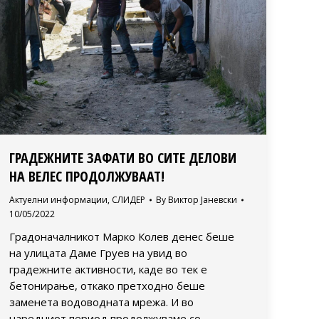
ГРАДЕЖНИТЕ ЗАФАТИ ВО СИТЕ ДЕЛОВИ
НА ВЕЛЕС ПРОДОЛЖУВААТ!
Актуелни информации
,
СЛИДЕР
By
Виктор Јаневски
10/05/2022
Градоначалникот Марко Колев денес беше
на улицата Даме Груев на увид во
градежните активности, каде во тек е
бетонирање, откако претходно беше
заменета водоводната мрежа. И во
наредниот период продолжуваме со