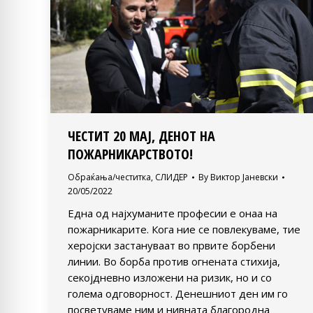
ЧЕСТИТ 20 МАЈ, ДЕНОТ НА
ПОЖАРНИКАРСТВОТО!
Обраќања/честитка
,
СЛИДЕР
By
Виктор Јаневски
20/05/2022
Една од најхуманите професии е онаа на
пожарникарите. Кога ние се повлекуваме, тие
херојски застануваат во првите борбени
линии. Во борба против огнената стихија,
секојдневно изложени на ризик, но и со
голема одговорност. Денешниот ден им го
посветуваме ним и нивната благородна