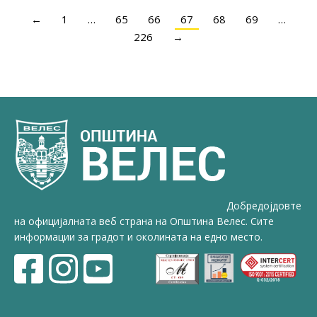
←
1
…
65
66
67
68
69
…
226
→
Добредојдовте
на официјалната веб страна на Општина Велес. Сите
информации за градот и околината на едно место.