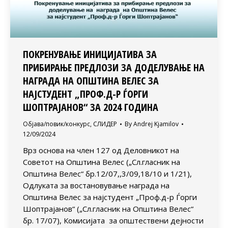
ПОКРЕНУВАЊЕ ИНИЦИЈАТИВА ЗА
ПРИБИРАЊЕ ПРЕДЛОЗИ ЗА ДОДЕЛУВАЊЕ НА
НАГРАДА НА ОПШТИНА ВЕЛЕС ЗА
НАЈСТУДЕНТ „ПРОФ.Д-Р ЃОРГИ
ШОПТРАЈАНОВ“ ЗА 2024 ГОДИНА
Објава/повик/конкурс
,
СЛИДЕР
By
Andrej Kjamilov
12/09/2024
Врз основа на член 127 од Деловникот на
Советот на Општина Велес („Сл.гласник на
Општина Велес“ бр.12/07,,3/09,18/10 и 1/21),
Одлуката за востановување награда на
Општина Велес за најстудент „Проф.д-р Ѓорги
Шоптрајанов“ („Сл.гласник на Општина Велес“
бр. 17/07), Комисијата за општествени дејности