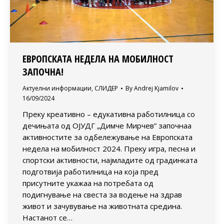
ЕВРОПСКАТА НЕДЕЛА НА МОБИЛНОСТ
ЗАПОЧНА!
Актуелни информации
,
СЛИДЕР
By
Andrej Kjamilov
16/09/2024
Преку креативно – едукативна работилница со
дечињата од ОЈУДГ „Димче Мирчев” започнаа
активностите за одбележување на Европската
недела на мобилност 2024. Преку игра, песна и
спортски активности, најмладите од градинката
подготвија работилница на која пред
присутните укажаа на потребата од
подигнување на свеста за водење на здрав
живот и зачувување на животната средина.
Настанот се…