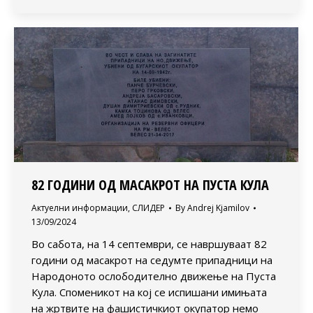
82 ГОДИНИ ОД МАСАКРОТ НА ПУСТА КУЛА
Актуелни информации
,
СЛИДЕР
By
Andrej Kjamilov
13/09/2024
Во сабота, на 14 септември, се навршуваат 82
години од масакрот на седумте припадници на
Народоното ослободително движење на Пуста
Кула. Споменикот на кој се испишани имињата
на жртвите на фашистичкиот окупатор немо