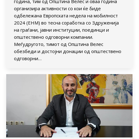
година, тим од Општина Велес и оваа година
организира активности со кои ќе биде
одбележана Европската недела на мобилност
2024 (ЕНМ) во тесна соработка со Здруженија
на граѓани, јавни институции, поединци и
општествено одговорни компании.
Меѓудругото, тимот од Општина Велес
обезбеди и достојни донации од општествено
одговорни…