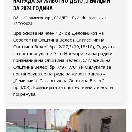
НАГРАДА ЗА ЖИВОТНО ДЕЛО „ГЕМИЏИИ“
ЗА 2024 ГОДИНА
Објава/повик/конкурс
,
СЛИДЕР
By
Andrej Kjamilov
12/09/2024
Врз основа на член 127 од Деловникот на
Советот на Општина Велес („Сл.гласник на
Општина Велес“ бр.12/07,3/09,18/10), Одлуката
за востановување 9-то Ноемвриски награди и
признанија на Општина Велес („Сл.гласник на
Општина Велес“ бр. 7/97; 7/01) и Одлуката за
востановување награда за животно дело –
„Гемиџии“ („Сл.гласник на Општина Велес“
бр.4/03), Комисијата за општествени дејности
покренува…