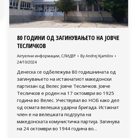
80 ГОДИНИ ОД ЗАГИНУВАЊЕТО НА ЈОВЧЕ
ТЕСЛИЧКОВ
Актуелни информации
,
СЛИДЕР
By
Andrej Kjamilov
24/10/2024
Денеска се одбележува 80 годишнината од
загинувањето на истакнатиот македонски
партизан од Велес Јовче Тесличков. Јовче
Тесличков е роден на 17 октомври во 1925
година во Велес. Учествувал во НОБ како дел
од осмата велешка ударна бригада. Истакнат
член е на велешката подгрупа на
македонската комунистичка партија. Загинува
на 24 октомври во 1944 година во…