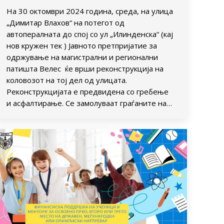
На 30 октомври 2024 година, среда, на улица
„Димитар Влахов“ на потегот од
автопералната до спој со ул „Илинденска“ (кај
нов кружен тек ) Јавното претпријатие за
одржување на магистрални и регионални
патишта Велес ќе врши реконструкција на
коловозот на тој дел од улицата.
Реконструкцијата е предвидена со гребење
и асфалтирање. Се замолуваат граѓаните на…