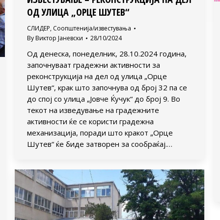
ОД УЛИЦА „ОРЦЕ ШУТЕВ“
СЛИДЕР
,
Соопштенија/известувања
By
Виктор Јаневски
28/10/2024
Од денеска, понеделник, 28.10.2024 година,
започнуваат градежни активности за
реконструкција на дел од улица „Орце
Шутев“, крак што започнува од број 32 па се
до спој со улица „Јовче Ќучук“ до број 9. Во
текот на изведување на градежните
активности ќе се користи градежна
механизација, поради што кракот „Орце
Шутев“ ќе биде затворен за сообраќај.…