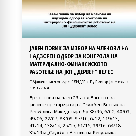
ЈАВЕН ПОВИК ЗА ИЗБОР НА ЧЛЕНОВИ НА
НАДЗОРЕН ОДБОР ЗА КОНТРОЛА НА
МАТЕРИЈАЛНО-ФИНАНСИСКОТО
РАБОТЕЊЕ НА ЈКП „ДЕРВЕН“ ВЕЛЕС
Објава/повик/конкурс
,
СЛИДЕР
By
Виктор Јаневски
30/10/2024
Врз основа на член.26-а од Законот за
јавните претпријатија („Службен Весник на
Република Македонија„ бр.З8/96, 6/02, 40/03,
49/06, 22/07, 83/09, 97/10, 6/12, 119/13,
41/14, 138/14, 25/15, 61/15, 39/16, 64/18,
35/19 и „Службен Весник на Република