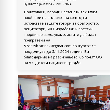
By
Виктор Јаневски
29/10/2024
Почитувани, поради настанати технички
проблеми на е-маилот на коштој ги
испраќавте вашите говори за ораторство,
рецитатори, ИКТ изработки и поетски
творби, ве замолуваме, истите да бидат
препратени на
57detskiracinovi@gmail.com Конкурсот се
продолжува до 5.11.2024 година. Ви
благодариме на разбирањето. Со почит ОО
на 57. Детски Рацинови средби