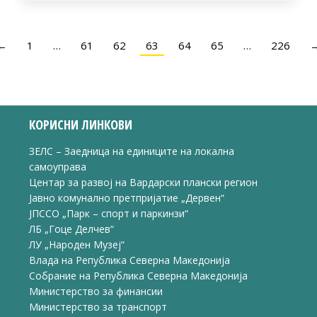
←
1
…
61
62
63
64
65
…
226
КОРИСНИ ЛИНКОВИ
ЗЕЛС – Заедница на единиците на локална
самоуправа
Центар за развој на Вардарски плански регион
Јавно комунално претпријатие „Дервен“
ЈПССО „Парк – спорт и паркинзи“
ЛБ „Гоце Делчев“
ЛУ „Народен Музеј“
Влада на Република Северна Македонија
Собрание на Република Северна Македонија
Министерство за финансии
Министерство за транспорт