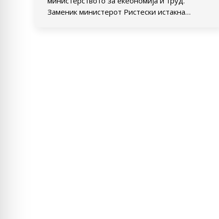
министерството за екеономија и труд.
Заменик министерот Ристески истакна…