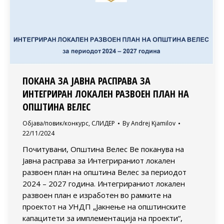
ПОКАНА ЗА JАВНA РАСПРАВA ЗА
ИНТЕГРИРАН ЛОКАЛЕН РАЗВОЕН ПЛАН НА
ОПШТИНА ВЕЛЕС
Објава/повик/конкурс
,
СЛИДЕР
By
Andrej Kjamilov
22/11/2024
Почитувани, Општина Велес Ве поканува на
Jавнa расправa за Интегрираниот локален
развоен план на општина Велес за периодот
2024 – 2027 година. Интегрираниот локален
развоен план е изработен во рамките на
проектот на УНДП „Јакнење на општинските
капацитети за имплементација на проекти“,