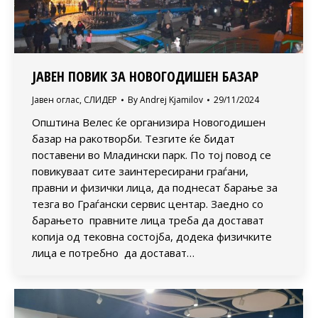
ЈАВЕН ПОВИК ЗА НОВОГОДИШЕН БАЗАР
Јавен оглас
,
СЛИДЕР
By
Andrej Kjamilov
29/11/2024
Општина Велес ќе организира Новогодишен
базар на ракотворби. Тезгите ќе бидат
поставени во Младински парк. По тој повод се
повикуваат сите заинтересирани граѓани,
правни и физички лица, да поднесат барање за
тезга во Граѓански сервис центар. Заедно со
барањето правните лица треба да достават
копија од тековна состојба, додека физичките
лица е потребно да достават…