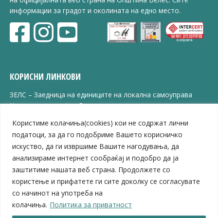
информации за градот и околината на едно место.
КОРИСНИ ЛИНКОВИ
ЗЕЛС – Заедница на единиците на локална самоуправа
Центар за развој на Вардарски плански регион
Јавно комунално претпријатие „Дервен“
Користиме колачиња(cookies) кои не содржат лични
ЈПССО „Парк – спорт и паркинзи“
податоци, за да го подобриме Вашето корисничко
ЛБ „Гоце Делчев“
искуство, да ги извршиме Вашите нагодувања, да
ЛУ „Народен Музеј“
анализираме интернет сообраќај и подобро да ја
Влада на Република Северна Македонија
заштитиме нашата веб страна. Продолжете со
Собрание на Република Северна Македонија
Министерство за финансии
користење и прифатете ги сите доколку се согласувате
Министерство за транспорт
со начинот на употреба на
Министерство за локална самоуправа
колачиња.
Политика за приватност
Министерство за дигитална трансформација