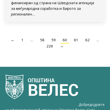
финансиран од страна на Шведската агенција
за меѓународна соработка и Бирото за
регионален…
←
1
…
58
59
60
61
62
…
226
→
Добредојдовте
на официјалната веб страна на Општина Велес. Сите