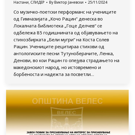
Настани
,
СЛИДЕР
By
Виктор Јаневски
25/11/2024
Со музичко-поетски перформанс на учениците
од Гимназијата „Кочо Рацин“ денеска во
Локалната библиотека „Гоце Делчев“ се
одбележа 85 годишнината од објавувањето на
стихозбирката „Бели мугри“ на Коста Солев
Рацин. Учениците рецитираа стихови од
антологиските песни Тутуноберачите, Ленка,
Денови, во кои Рацин го опејува страдањето на
македонскиот народ, но истовремено и
борбеноста и надежта за посветли…