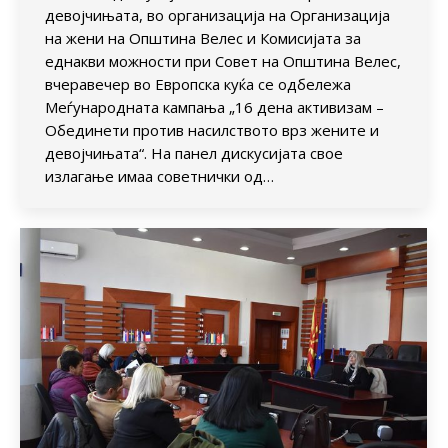
девојчињата, во организација на Организација
на жени на Општина Велес и Комисијата за
еднакви можности при Совет на Општина Велес,
вчеравечер во Европска куќа се одбележа
Меѓународната кампања „16 дена активизам –
Обединети против насилството врз жените и
девојчињата“. На панел дискусијата свое
излагање имаа советнички од…