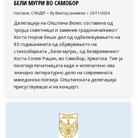
БЕЛИ МУГРИ ВО САМОБОР
Настани
,
СЛИДЕР
By
Виктор Јаневски
23/11/2024
Делегација на Општина Велес составена од
тројца советници и заменик градоначалникот
Коста Нојков беше дел од одбележувањето на
85 годишнината од објавувањето на
стихозбирката ,,Бели мугри,, од безвремениот
Коста Солев Рацин, во Самобор, Хрватска. Тие ја
посетија печатницата каде е испечатено ова
значајно литературно дело на современата
македонска поезија. Општинската делегација
присуствуваше и на концерт…