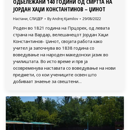
ОДБЕЛЕЖАНИ 140 ГОДИНИ ОД СМРТТА НА
ЈОРДАН ХАЏИ КОНСТАНТИНОВ – ЏИНОТ
Настани
,
СЛИДЕР
By
Andrej Kjamilov
29/08/2022
Роден во 1821 година на Прцорек, од левата
страна на Вардар, велешанецот Јордан Хаџи
Константинов- Џинот, својата работа како
учител ја започнува во 1838 година со
воведување на народен македонски јазик во
училиштата. Во исто време и прв ја
осовременува наставата со воведување на нови
предмети, со кои учениците освен што
добиваат знаење за свештени…