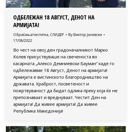
ОДБЕЛЕЖАН 18 АВГУСТ, ДЕНОТ НА
АРМИЈАТА!
Обраќања/честитка
,
СЛИДЕР
By
Виктор Јаневски
17/08/2022
Во чест на овој ден градоначалникот Марко
Колев присуствуваше на свеченоста во
касарната „Алексо Демниевски Бауман“ каде го
одбележавме 18 Август, Денот на армијата!
Армијата е вистинското благородништво на
државата. Храброст, посветеност и
пожртвуваност да бидат одлика преку која ќе не
препознаваат и вреднуваат. Честит Ден на
армијата! Да живее армијата! Да живее
Република Македонија!