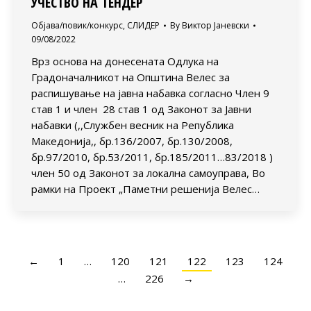
УЧЕСТВО НА ТЕНДЕР
Објава/повик/конкурс
,
СЛИДЕР
By
Виктор Јаневски
09/08/2022
Врз основа на донесената Одлука на
Градоначалникот на Општина Велес за
распишување на јавна набавка согласно Член 9
став 1 и член 28 став 1 од Законот за Јавни
набавки (,,Службен весник на Република
Македонија,, бр.136/2007, бр.130/2008,
бр.97/2010, бр.53/2011, бр.185/2011…83/2018 )
член 50 од Законот за локална самоуправа, Во
рамки на Проект „Паметни решенија Велес…
←
1
…
120
121
122
123
124
…
226
→