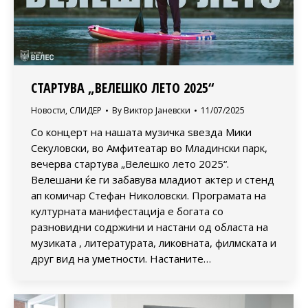
СТАРТУВА „ВЕЛЕШКО ЛЕТО 2025“
Новости
,
СЛИДЕР
By
Виктор Јаневски
11/07/2025
Со концерт на нашата музичка ѕвезда Мики
Секуловски, во Амфитеатар во Младински парк,
вечерва стартува „Велешко лето 2025“.
Велешани ќе ги забавува младиот актер и стенд
ап комичар Стефан Николовски. Програмата на
културната манифестација е богата со
разновидни содржини и настани од областа на
музиката , литературата, ликовната, филмската и
друг вид на уметности. Настаните…