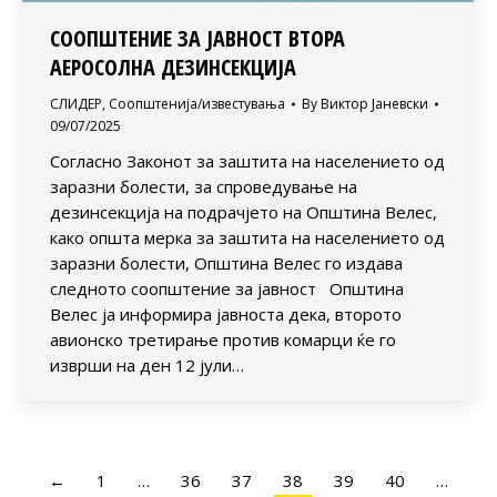
СООПШТЕНИЕ ЗА ЈАВНОСТ ВТОРА
АЕРОСОЛНА ДЕЗИНСЕКЦИЈА
СЛИДЕР
,
Соопштенија/известувања
By
Виктор Јаневски
09/07/2025
Согласно Законот за заштита на населението од
заразни болести, за спроведување на
дезинсекција на подрачјето на Општина Велес,
како општа мерка за заштита на населението од
заразни болести, Општина Велес го издава
следното соопштение за јавност Општина
Велес ја информира јавноста дека, второто
авионско третирање против комарци ќе го
изврши на ден 12 јули…
←
1
…
36
37
38
39
40
…