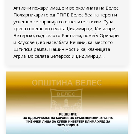
Активни пожари имаше и во околината на Велес.
Пожарникарите од ТППЕ Велес беа на терен и
успешно се справија со огнените стихии. Сува
трева гореше во селата Џидимирци, Кочилари,
Ветерско, над селото Раштани, помеѓу Оризари
и Клуковец, во населбата Речани, кај местото
Штипска рампа, Пашин мост и кај кланицата
Агриа. Во селата Ветерско и Џидимирци…