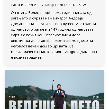
Настани
,
СЛИДЕР
By
Виктор Јаневски
11/07/2025
Општина Велес ја одбележа годишнината од
раѓањето и смртта на неимарот Андреја
Дамјанов. На 12 јуни се навршуваат 212 години
од неговото раѓање и 147 години од неговата
смрт. Со почит кон неговиот лик и дело,
општинска делегација положи свежо цвеќе на
неговиот вечен дом во црквата „Св.
Великомаченик Пантелејмон“. Андреја Дамјанов
е познат градител…