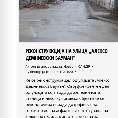
РЕКОНСТРУККЦИЈА НА УЛИЦА „АЛЕКСО
ДЕМНИЕВСКИ БАУМАН“
Актуелни информации
,
Новости
,
СЛИДЕР
By
Виктор Јаневски
10/03/2026
Ќе се реконструира дел од улицата „Алексо
Демниевски Бауман“. Овој фрекфентен дел
од улицата која води до железничката
станица и неколку трговски објекти ќе се
реконструира поради дотрајаност на
горниот слој на асфалтот и оштетувања на
коловозот. Финансиските средства за