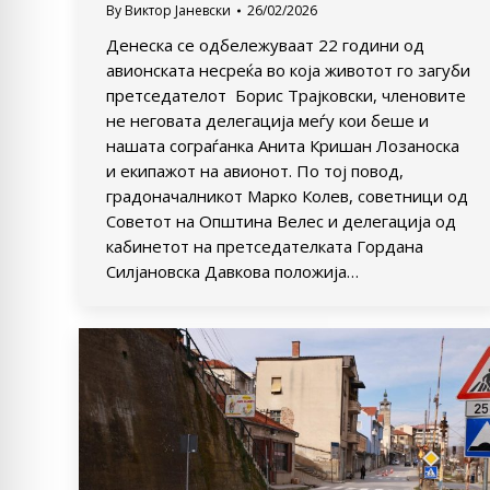
By
Виктор Јаневски
26/02/2026
Денеска се одбележуваат 22 години од
авионската несреќа во која животот го загуби
претседателот Борис Трајковски, членовите
не неговата делегација меѓу кои беше и
нашата сограѓанка Анита Кришан Лозаноска
и екипажот на авионот. По тој повод,
градоначалникот Марко Колев, советници од
Советот на Општина Велес и делегација од
кабинетот на претседателката Гордана
Силјановска Давкова положија…