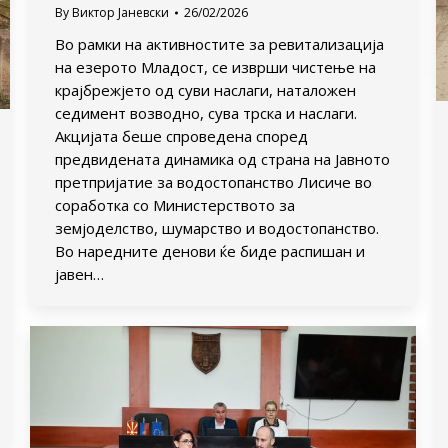
By
Виктор Јаневски
26/02/2026
Во рамки на активностите за ревитализација
на езерото Младост, се изврши чистење на
крајбрежјето од суви наслаги, наталожен
седимент возводно, сува трска и наслаги.
Акцијата беше спроведена според
предвидената динамика од страна на Јавното
претпријатие за водостопанство Лисиче во
соработка со Министерството за
земјоделство, шумарство и водостопанство.
Во наредните денови ќе биде распишан и
јавен…