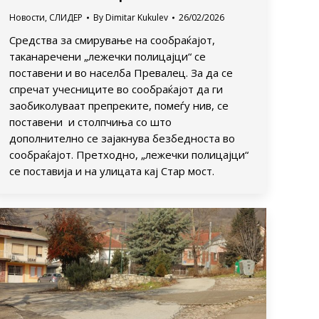
Новости
,
СЛИДЕР
By
Dimitar Kukulev
26/02/2026
Средства за смирување на сообраќајот,
таканаречени „лежечки полицајци“ се
поставени и во населба Превалец. За да се
спречат учесниците во сообраќајот да ги
заобиколуваат препреките, помеѓу нив, се
поставени и столпчиња со што
дополнително се зајакнува безбедноста во
сообраќајот. Претходно, „лежечки полицајци“
се поставија и на улицата кај Стар мост.