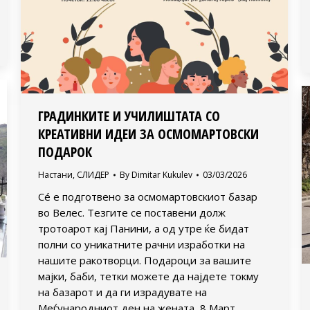
ГРАДИНКИТЕ И УЧИЛИШТАТА СО
КРЕАТИВНИ ИДЕИ ЗА ОСМОМАРТОВСКИ
ПОДАРОК
Настани
,
СЛИДЕР
By
Dimitar Kukulev
03/03/2026
Сé е подготвено за осмомартовскиот базар
во Велес. Тезгите се поставени долж
тротоарот кај Панини, а од утре ќе бидат
полни со уникатните рачни изработки на
нашите ракотворци. Подароци за вашите
мајки, баби, тетки можете да најдете токму
на базарот и да ги израдувате на
Меѓународниот ден на жената, 8 Март.