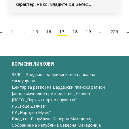
карактер, на кој младите од Велес…
←
1
…
15
16
17
18
19
…
226
КОРИСНИ ЛИНКОВИ
ЗЕЛС – Заедница на единиците на локална
самоуправа
Центар за развој на Вардарски плански регион
Јавно комунално претпријатие „Дервен“
ЈПССО „Парк – спорт и паркинзи“
ЛБ „Гоце Делчев“
ЛУ „Народен Музеј“
Влада на Република Северна Македонија
Собрание на Република Северна Македонија