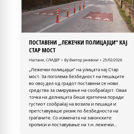
ПОСТАВЕНИ „ЛЕЖЕЧКИ ПОЛИЦАЈЦИ“ КАЈ
СТАР МОСТ
Настани
,
СЛИДЕР
By
Виктор Јаневски
25/02/2026
„Лежечки полицајци“ на улицата кај Стар
мост. За поголема безбедност на пешаците
во овој дел од градот поставени се нови
средства за смирување на сообраќајот. Оваа
точка на делницата беше критична поради
густиот сообраќај на возила и пешаци и
претставуваше ризик по безбедноста на
граѓаните. Со измената на законските
прописи и поставување на т.н. лежечки…