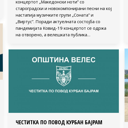
концертот „Македонски ноти” со
староградски и новокомпонирани песни на кој
настапија музичките групи „Соната” и
„Виртус”. Поради актуелната состојба со
пандемијата Ковид-19 концертот се одржа
на отворено, а велешката публика…
ЧЕСТИТКА ПО ПОВОД КУРБАН БАЈРАМ