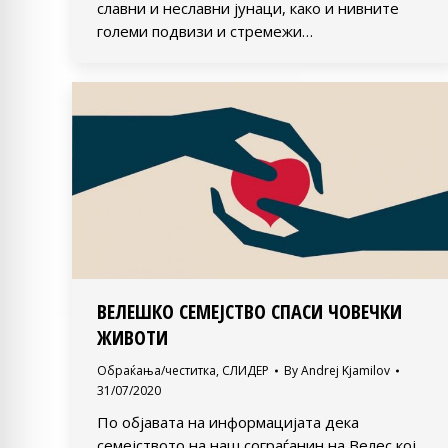
славни и неславни јунаци, како и нивните
големи подвизи и стремежи…
ВЕЛЕШКО СЕМЕЈСТВО СПАСИ ЧОВЕЧКИ
ЖИВОТИ
Обраќања/честитка
,
СЛИДЕР
By
Andrej Kjamilov
31/07/2020
По објавата на информацијата дека
семејството на наш сограѓанин на Велес кој