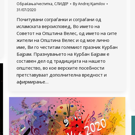
Обраќања/честитка
,
СЛИДЕР
By
Andrej Kjamilov
31/07/2020
Почитувани сограѓанки и сограѓани од
исламската вероисповед, Во името на
Советот на Општина Велес, од името на сите
жители на Општина Велес и од мое лично
име, Ви го честитам големиот празник Курбан
Бајрам. Празнувањето на Курбан Бајрам е
составен дел од традицијата на нашето
општество, во кое верските посебности
претставуваат дополнителна вредност и
афирмирање…