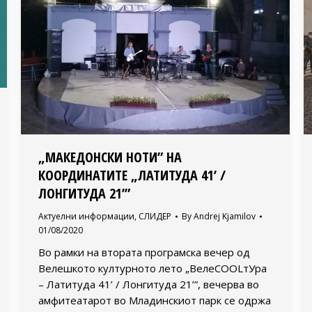
„МАКЕДОНСКИ НОТИ” НА
КООРДИНАТИТЕ „ЛАТИТУДА 41’ /
ЛОНГИТУДА 21’”
Актуелни информации
,
СЛИДЕР
By
Andrej Kjamilov
01/08/2020
Во рамки на втората програмска вечер од
Велешкото културното лето „ВелеСOOLтУра
– Латитуда 41’ / Лонгитуда 21’”, вечерва во
амфитеатарот во Младинскиот парк се одржа