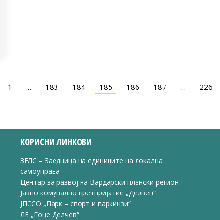
1
…
183
184
185
186
187
…
226
КОРИСНИ ЛИНКОВИ
ЗЕЛС – Заедница на единиците на локална
самоуправа
Центар за развој на Вардарски плански регион
Јавно комунално претпријатие „Дервен“
ЈПССО „Парк – спорт и паркинзи“
ЛБ „Гоце Делчев“