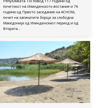
Републиката. По повод 117 години од
почетокот на Илинденското востание и 76
години од Првото заседание на АСНОМ,
почит на загинатите борци за слободна
Македонија од Илинденскиот период и од
Втората…