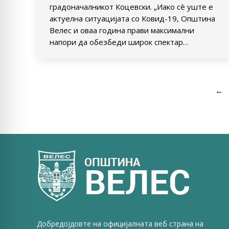
градоначалникот Коцевски. „Иако сè уште е
актуелна ситуацијата со Ковид-19, Општина
Велес и оваа година прави максимални
напори да обезбеди широк спектар…
←
Добредојдовте на официјалната веб страна на