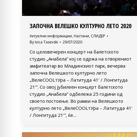
ЗАПОЧНА ВЕЛЕШКО КУЛТУРНО ЛЕТО 2020
Актуелни информации
,
Настани
,
СЛИДЕР
By
Ivica Tasevski
29/07/2020
Со целовечерен концерт на балетското
студио „Анабела” кој се одржа на отворениот
амфитеатар во Младинскиот парк, вечерва
започна Велешкото културно лето
„ВелеСOOLтУра – Латитуда 41’ / Лонгитуда
21’”. Со овој јубилеен концерт балетското
студио „Анабела” одбележа 25 години од
своето постоење. Во рамки на Велешкото
културно лето „ВелеСOOLтУра – Латитуда 41’
/ Лонгитуда 21’”, ќе…