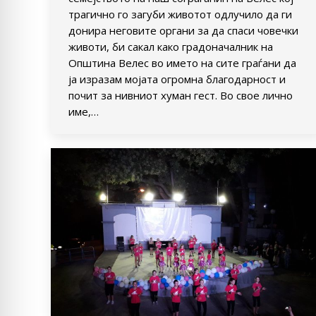
трагично го загуби животот одлучило да ги
донира неговите органи за да спаси човечки
животи, би сакал како градоначалник на
Општина Велес во името на сите граѓани да
ја изразам мојата огромна благодарност и
почит за нивниот хуман гест. Во свое лично
име,…