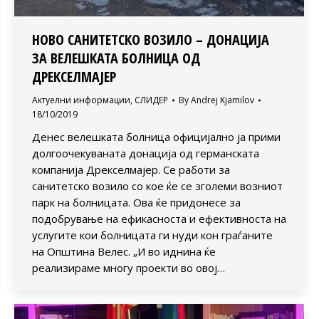
НОВО САНИТЕТСКО ВОЗИЛО – ДОНАЦИЈА
ЗА ВЕЛЕШКАТА БОЛНИЦА ОД
ДРЕКСЕЛМАЈЕР
Актуелни информации
,
СЛИДЕР
By
Andrej Kjamilov
18/10/2019
Денес велешката болница официјално ја прими
долгоочекуваната донација од германската
компанија Дрекселмајер. Се работи за
санитетско возило со кое ќе се зголеми возниот
парк на болницата. Ова ќе придонесе за
подобрување на ефикасноста и ефективноста на
услугите кои болницата ги нуди кон граѓаните
на Општина Велес. „И во иднина ќе
реализираме многу проекти во овој…