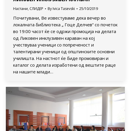
Настани
,
СЛИДЕР
By
Ivica Tasevski
25/10/2019
Почитувани, Ве известуваме дека вечер во
локалната библиотека „ Гоце Делчев“ со почеток
во 19:00 часот ќе се одржи промоција на делата
од Ликовен инклузивен караван на кој
учествуваа ученици со попреченост и
талентирани ученици од општинските основни
училишта. На настнот ќе биде промовиран и
каталог со делата изработени од вештите раце
на нашите млади…