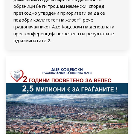
обрзници ќе ги трошам наменски, според
претходно утврдени приоритети за да се
подобри квалитетот на живот“, рече
градоначалникот Аце Коцевски на денешната
прес конференција посветена на резултатите
од изминатите 2…