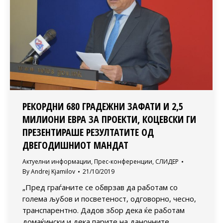
РЕКОРДНИ 680 ГРАДЕЖНИ ЗАФАТИ И 2,5
МИЛИОНИ ЕВРА ЗА ПРОЕКТИ, КОЦЕВСКИ ГИ
ПРЕЗЕНТИРАШЕ РЕЗУЛТАТИТЕ ОД
ДВЕГОДИШНИОТ МАНДАТ
Актуелни информации
,
Прес-конференции
,
СЛИДЕР
By
Andrej Kjamilov
21/10/2019
„Пред граѓаните се обврзав да работам со
голема љубов и посветеност, одговорно, чесно,
транспарентно. Дадов збор дека ќе работам
домаќински и дека парите на даночните