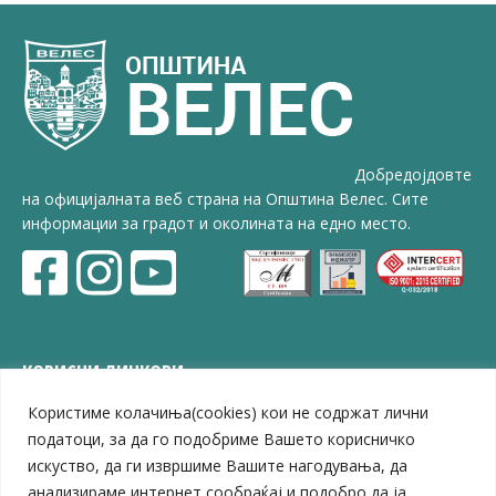
Добредојдовте
на официјалната веб страна на Општина Велес. Сите
информации за градот и околината на едно место.
КОРИСНИ ЛИНКОВИ
Користиме колачиња(cookies) кои не содржат лични
ЗЕЛС – Заедница на единиците на локална самоуправа
Центар за развој на Вардарски плански регион
податоци, за да го подобриме Вашето корисничко
Јавно комунално претпријатие „Дервен“
искуство, да ги извршиме Вашите нагодувања, да
ЈПССО „Парк – спорт и паркинзи“
анализираме интернет сообраќај и подобро да ја