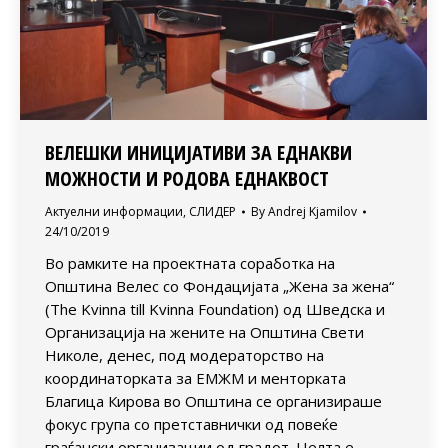
ВЕЛЕШКИ ИНИЦИЈАТИВИ ЗА ЕДНАКВИ
МОЖНОСТИ И РОДОВА ЕДНАКВОСТ
Актуелни информации
,
СЛИДЕР
By
Andrej Kjamilov
24/10/2019
Во рамките на проектната соработка на
Општина Велес со Фондацијата „Жена за жена“
(The Kvinna till Kvinna Foundation) од Шведска и
Организација на жените на Општина Свети
Николе, денес, под модераторство на
координаторката за ЕМЖМ и менторката
Благица Кирова во Општина се организираше
фокус група со претставнички од повеќе
граѓански организации од градот. Целта е…