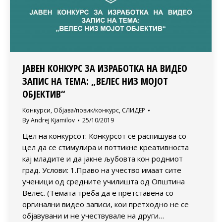
ЈАВЕН КОНКУРС ЗА ИЗРАБОТКА НА ВИДЕО
ЗАПИС НА ТЕМА: „ВЕЛЕС НИЗ МОЈОТ
ОБЈЕКТИВ“
Конкурси
,
Објава/повик/конкурс
,
СЛИДЕР
By
Andrej Kjamilov
25/10/2019
Цел на конкурсот: Конкурсот се распишува со
цел да се стимулира и поттикне креативноста
кај младите и да јакне љубовта кон родниот
град. Услови: 1.Право на учество имаат сите
ученици од средните училишта од Општина
Велес. (Темата треба да е претставена со
оргинални видео записи, кои претходно не се
објавувани и не учествувале на други…