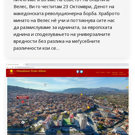
Велес, Ви го честитам 23 Октомври, Денот на
македонската револуционерна борба. Храброто
минато на Велес нè учи и поттикнува сите нас
да размислуваме за иднината, за европската
иднина и споделувањето на универзалните
вредности без разлика на меѓусебните
различности кои се…