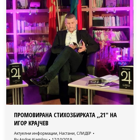
ПРОМОВИРАНА СТИХОЗБИРКАТА ,,21″ НА
ИГОР КРАЈЧЕВ
Актуелни информации
,
Настани
,
СЛИДЕР
By
Andrej Kjamilov
17/10/2019