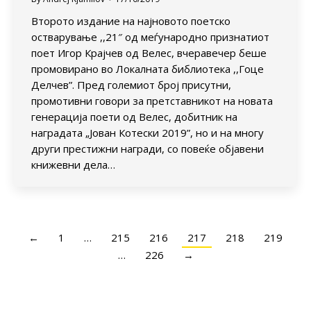
Второто издание на најновото поетско
остварување ,,21″ од меѓународно признатиот
поет Игор Крајчев од Велес, вчеравечер беше
промовирано во Локалната библиотека ,,Гоце
Делчев”. Пред големиот број присутни,
промотивни говори за претставникот на новата
генерација поети од Велес, добитник на
наградата „Јован Котески 2019”, но и на многу
други престижни награди, со повеќе објавени
книжевни дела…
←
1
…
215
216
217
218
219
…
226
→