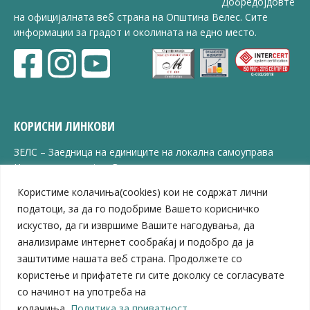
Добредојдовте
на официјалната веб страна на Општина Велес. Сите
информации за градот и околината на едно место.
КОРИСНИ ЛИНКОВИ
ЗЕЛС – Заедница на единиците на локална самоуправа
Центар за развој на Вардарски плански регион
Јавно комунално претпријатие „Дервен“
Користиме колачиња(cookies) кои не содржат лични
ЈПССО „Парк – спорт и паркинзи“
податоци, за да го подобриме Вашето корисничко
ЛБ „Гоце Делчев“
искуство, да ги извршиме Вашите нагодувања, да
ЛУ „Народен Музеј“
анализираме интернет сообраќај и подобро да ја
Влада на Република Северна Македонија
заштитиме нашата веб страна. Продолжете со
Собрание на Република Северна Македонија
Министерство за финансии
користење и прифатете ги сите доколку се согласувате
Министерство за транспорт
со начинот на употреба на
Министерство за локална самоуправа
колачиња.
Политика за приватност