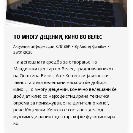
ПО МНОГУ ДЕЦЕНИИ, КИНО ВО ВЕЛЕС
Актуелни информации
,
СЛИДЕР
By
Andrej Kjamilov
29/01/2020
На денешната средба за отворање на
Младински центар во Велес, градоначалникот
на Општина Велес, Аце Коцевски ја извести
јавноста дека велешани наскоро ќе добијат
кино. „По многу децении, конечно велешани ќе
добијат кино со најсофистицирана техничка
опрема за прикажување на дигитално кино”,
рече Коцевски. Киното е составен дел од
мултимедијалниот центар, кој ќе функционира
во…