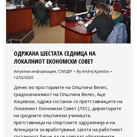
ОДРЖАНА ШЕСТАТА СЕДНИЦА НА
ЛОКАЛНИОТ ЕКОНОМСКИ СОВЕТ
Актуелни информации
,
СЛИДЕР
By
Andrej Kjamilov
12/02/2020
Денес во просториите на Општина Велес,
градоначалникот на Општина Велес, Аце
Коцевски, одржа состанок со претставниците на
Локалниот Економски Совет (ЛЕС), директорите
на средните општински училишта,
претставници на спортските здруженија и на
Агенцијата за вработување. Целта на работниот
состанокот беше да се утврдат образовните