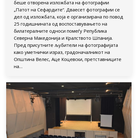
беше отворена изложбата на фотографии
„Патот на Сефардите“. Дваесет фотографии се
дел од изложбата, која е организирана по повод
25 годишнината од воспоставувањето на
билатералните односи помеѓу Република
Северна Македонија и Кралството Шпанија.
Пред присутните љубители на фотографијата
како уметнички израз, градоначалникот на
Општина Велес, Аце Коцевски, претставниците
на…