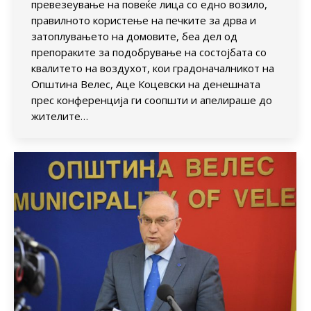
превезеување на повеќе лица со едно возило,
правилното користење на печките за дрва и
затоплувањето на домовите, беа дел од
препораките за подобрување на состојбата со
квалитето на воздухот, кои градоначалникот на
Општина Велес, Аце Коцевски на денешната
прес конференција ги соопшти и апелираше до
жителите…