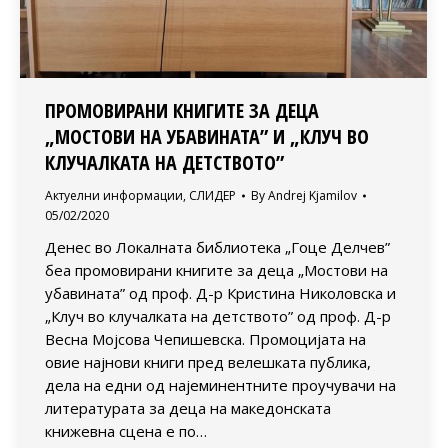
ПРОМОВИРАНИ КНИГИТЕ ЗА ДЕЦА
„МОСТОВИ НА УБАВИНАТА” И „КЛУЧ ВО
КЛУЧАЛКАТА НА ДЕТСТВОТО”
Актуелни информации
,
СЛИДЕР
By
Andrej Kjamilov
05/02/2020
Денес во Локалната библиотека „Гоце Делчев”
беа промовирани книгите за деца „Мостови на
убавината” од проф. Д-р Кристина Николовска и
„Клуч во клучалката на детството” од проф. Д-р
Весна Мојсова Чепишевска. Промоцијата на
овие најнови книги пред велешката публика,
дела на едни од најеминентните проучувачи на
литературата за деца на македонската
книжевна сцена е по…