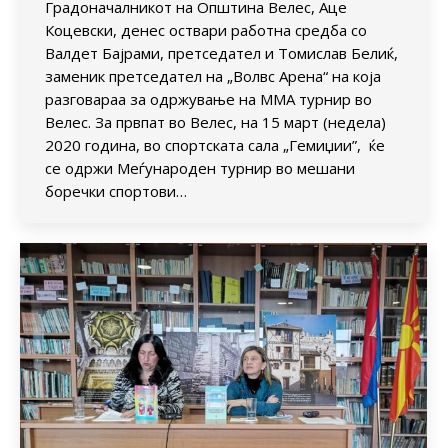
Градоначалникот на Општина Велес, Аце
Коцевски, денес оствари работна средба со
Валдет Бајрами, претседател и Томислав Белиќ,
заменик претседател на „Волвс Арена“ на која
разговараа за одржување на ММА турнир во
Велес. За првпат во Велес, на 15 март (недела)
2020 година, во спортската сала „Гемиџии”, ќе
се одржи Меѓународен турнир во мешани
боречки спортови…