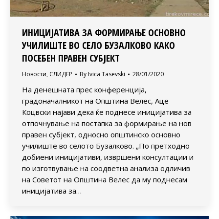
ИНИЦИЈАТИВА ЗА ФОРМИРАЊЕ ОСНОВНО
УЧИЛИШТЕ ВО СЕЛО БУЗАЛКОВО КАКО
ПОСЕБЕН ПРАВЕН СУБЈЕКТ
Новости
,
СЛИДЕР
By
Ivica Tasevski
28/01/2020
На денешната прес конференција,
градоначалникот на Општина Велес, Аце
Коцвски најави дека ќе поднесе иницијатива за
отпочнување на постапка за формирање на нов
правен субјект, односно општинско основно
училиште во селото Бузалково. „По претходно
добиени иницијативи, извршени консултации и
по изготвување на соодветна анализа одличив
на Советот на Општина Велес да му поднесам
иницијатива за…