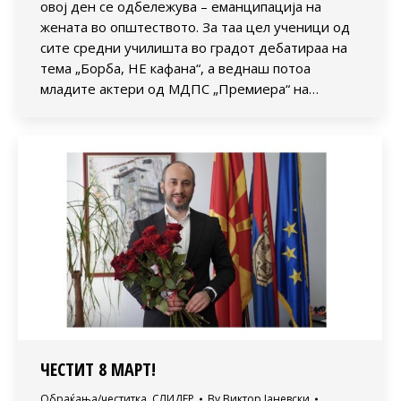
овој ден се одбележува – еманципација на
жената во општеството. За таа цел ученици од
сите средни училишта во градот дебатираа на
тема „Борба, НЕ кафана“, а веднаш потоа
младите актери од МДПС „Премиера“ на…
ЧЕСТИТ 8 МАРТ!
Обраќања/честитка
,
СЛИДЕР
By
Виктор Јаневски