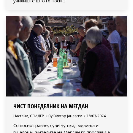
училиште што го носи…
ЧИСТ ПОНЕДЕЛНИК НА МЕГДАН
Настани
,
СЛИДЕР
By
Виктор Јаневски
18/03/2024
Со посно гравче, суви чушки, мезиња и
пијалоци, жителите на Мегдан го прославија