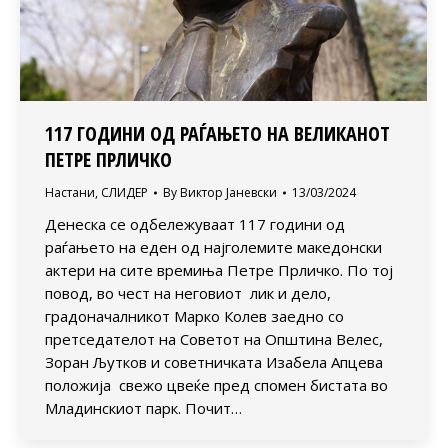
117 ГОДИНИ ОД РАЃАЊЕТО НА ВЕЛИКАНОТ
ПЕТРЕ ПРЛИЧКО
Настани
,
СЛИДЕР
By
Виктор Јаневски
13/03/2024
Денеска се одбележуваат 117 години од
раѓањето на еден од најголемите македонски
актери на сите времиња Петре Прличко. По тој
повод, во чест на неговиот лик и дело,
градоначалникот Марко Колев заедно со
претседателот на Советот на Општина Велес,
Зоран Љутков и советничката Изабела Апцева
положија свежо цвеќе пред спомен бистата во
Младинскиот парк. Почит…