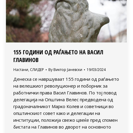
155 ГОДИНИ ОД РАЃАЊЕТО НА ВАСИЛ
ГЛАВИНОВ
Настани
,
СЛИДЕР
By
Виктор Јаневски
19/03/2024
Денеска се навршуваат 155 години од раѓањето
на велешкиот револуционер и поборник за
работнички права Васил Главинов. По тој повод
делегација на Општина Велес предводена од
градоначалникот Марко Колев и советници во
општинскиот совет како и делегации на
институции, положија свежо цвеќе пред спомен
бистата на Главинов во дворот на основното