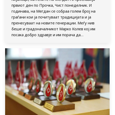
првиот ден по Прочка, Чист понеделник. И
годинава, на Мегдан се собраа голем број на
граѓани кои ја почитуваат традицијата и ја
пренесуваат на новите генерации. Меѓу нив
беше и градоначалникот Марко Колев кој им
посака добро здравје и им порача да…