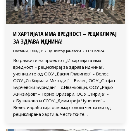
И ХАРТИЈАТА ИМА ВРЕДНОСТ – РЕЦИКЛИРАЈ
ЗА ЗДРАВА ИДНИНА!
Настани
,
СЛИДЕР
By
Виктор Јаневски
11/03/2024
Во рамките на проектот „И хартијата има
вредност – рециклирај за здрава иднина!”,
учениците од ООУ „Васил Главинов“ – Велес,
ООУ „Св.Кирил и Методиј“ – Велес, ООУ „Стојан
Бурчевски Буридан“ – с.Иванковци, ООУ „Рајко
Жинзифов“ – Горно Оризари, ООУ „Лирија“ –
с.Бузалково и ССОУ „Димитрија Чуповски“ –
Велес изработија осмомартовски честитки од
рециклирана хартија. Честитките…