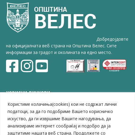
Добредојдовте
на официјалната веб страна на Општина Велес. Сите
информации за градот и околината на едно место.
КОРИСНИ ЛИНКОВИ
Користиме колачиња(cookies) кои не содржат лични
ЗЕЛС – Заедница на единиците на локална самоуправа
Центар за развој на Вардарски плански регион
податоци, за да го подобриме Вашето корисничко
Јавно комунално претпријатие „Дервен“
искуство, да ги извршиме Вашите нагодувања, да
ЈПССО „Парк – спорт и паркинзи“
анализираме интернет сообраќај и подобро да ја
ЛБ „Гоце Делчев“
заштитиме нашата веб страна. Продолжете со