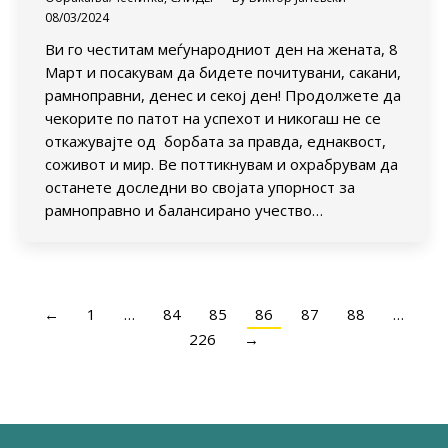
08/03/2024
Ви го честитам меѓународниот ден на жената, 8
Март и посакувам да бидете почитувани, сакани,
рамноправни, денес и секој ден! Продолжете да
чекорите по патот на успехот и никогаш не се
откажувајте од борбата за правда, еднаквост,
соживот и мир. Ве поттикнувам и охрабрувам да
останете доследни во својата упорност за
рамноправно и балансирано учество…
←
1
…
84
85
86
87
88
…
226
→