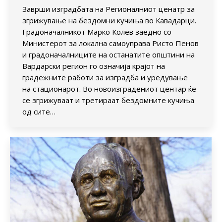
Заврши изградбата на Регионалниот ценатр за
згрижување на бездомни кучиња во Кавадарци.
Градоначалникот Марко Колев заедно со
Министерот за локална самоуправа Ристо Пенов
и градоначалниците на останатите општини на
Вардарски регион го означија крајот на
градежните работи за изградба и уредување
на стационарот. Во новоизградениот центар ќе
се згрижуваат и третираат бездомните кучиња
од сите…