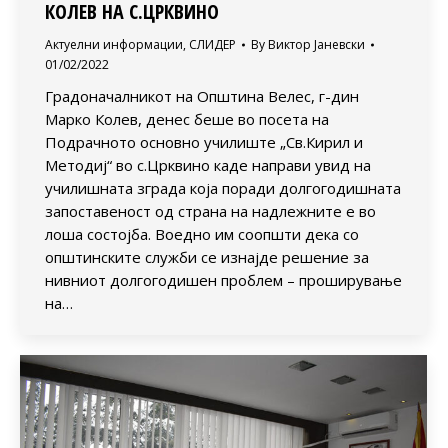
КОЛЕВ НА С.ЦРКВИНО
Актуелни информации
,
СЛИДЕР
By
Виктор Јаневски
01/02/2022
Градоначалникот на Општина Велес, г-дин
Марко Колев, денес беше во посета на
Подрачното основно училиште „Св.Кирил и
Методиј“ во с.Црквино каде направи увид на
училишната зграда која поради долгогодишната
запоставеност од страна на надлежните е во
лоша состојба. Воедно им соопшти дека со
општинските служби се изнајде решение за
нивниот долгогодишен проблем – проширување
на…