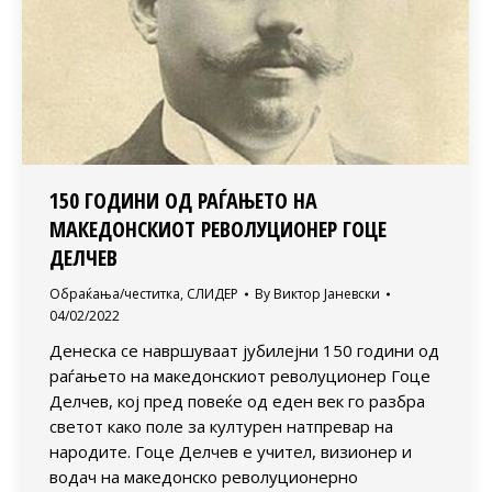
150 ГОДИНИ ОД РАЃАЊЕТО НА
МАКЕДОНСКИОТ РЕВОЛУЦИОНЕР ГОЦЕ
ДЕЛЧЕВ
Обраќања/честитка
,
СЛИДЕР
By
Виктор Јаневски
04/02/2022
Денеска се навршуваат јубилејни 150 години од
раѓањето на македонскиот револуционер Гоце
Делчев, кој пред повеќе од еден век го разбра
светот како поле за културен натпревар на
народите. Гоце Делчев е учител, визионер и
водач на македонско револуционерно