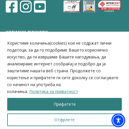
КОРИСНИ ЛИНКОВИ
Користиме колачиња(cookies) кои не содржат лични
ЗЕЛС – Заедница на единиците на локална самоуправа
Центар за развој на Вардарски плански регион
податоци, за да го подобриме Вашето корисничко
Јавно комунално претпријатие „Дервен“
искуство, да ги извршиме Вашите нагодувања, да
ЈПССО „Парк – спорт и паркинзи“
анализираме интернет сообраќај и подобро да ја
ЛБ „Гоце Делчев“
заштитиме нашата веб страна. Продолжете со
ЛУ „Народен Музеј“
користење и прифатете ги сите доколку се согласувате
Влада на Република Северна Македонија
со начинот на употреба на
Собрание на Република Северна Македонија
колачиња.
Политика за приватност
Министерство за финансии
Министерство за транспорт
Прифатете
Министерство за локална самоуправа
Министерство за дигитална трансформација
Министерство за јавна администрација
Отфрлете
Министерство за образование и наука