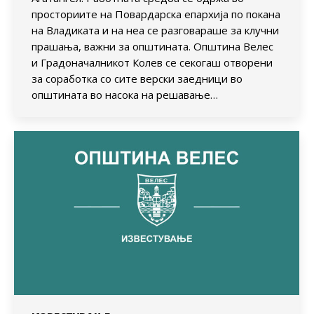
просториите на Повардарска епархија по покана
на Владиката и на неа се разговараше за клучни
прашања, важни за општината. Општина Велес
и Градоначалникот Колев се секогаш отворени
за соработка со сите верски заедници во
општината во насока на решавање…