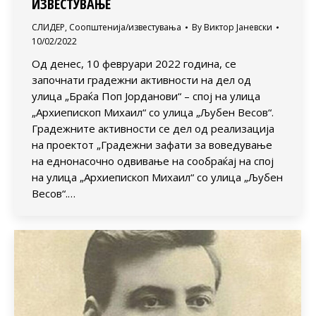
ИЗВЕСТУВАЊЕ
СЛИДЕР
,
Соопштенија/известувања
By
Виктор Јаневски
10/02/2022
Од денес, 10 февруари 2022 година, се
започнати градежни активности на дел од
улица „Браќа Поп Јорданови“ – спој на улица
„Архиепископ Михаил“ со улица „Љубен Весов“.
Градежните активности се дел од реализација
на проектот „Градежни зафати за воведување
на еднонасочно одвивање на сообраќај на спој
на улица „Архиепископ Михаил“ со улица „Љубен
Весов“.…