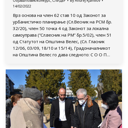
Објава/повик/конкурс
,
СЛИДЕР
By
Andrej Kjamilov
14/02/2022
Врз основа на член 62 став 10 од Законот за
урбанистичко планирање (Сл.Весник на РСМ бр.
32/20), член 50 точка 4 од Законот за локална
самоуправа (“Сл.весник на РМ” бр.5/02), член 51
од Статутот на Општина Велес, (Сл. Гласник
12/06, 03/09, 18/10 и 15/14), Градоначалникот
на Општина Велес го дава следното: С О О П…