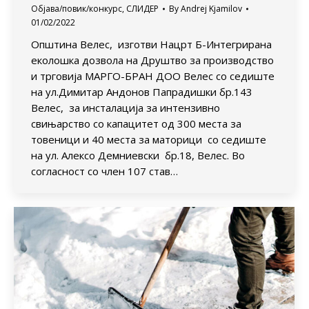
Објава/повик/конкурс
,
СЛИДЕР
By
Andrej Kjamilov
01/02/2022
Општина Велес, изготви Нацрт Б-Интегрирана
еколошка дозвола на Друштво за производство
и трговија МАРГО-БРАН ДОО Велес со седиште
на ул.Димитар Андонов Папрадишки бр.143
Велес, за инсталација за интензивно
свињарство со капацитет од 300 места за
товеници и 40 места за маторици со седиште
на ул. Алексо Демниевски бр.18, Велес. Во
согласност со член 107 став…