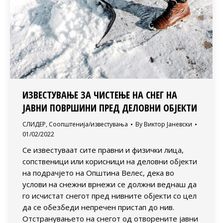
ИЗВЕСТУВАЊЕ ЗА ЧИСТЕЊЕ НА СНЕГ НА
ЈАВНИ ПОВРШИНИ ПРЕД ДЕЛОВНИ ОБЈЕКТИ
СЛИДЕР
,
Соопштенија/известувања
By
Виктор Јаневски
01/02/2022
Се известуваат сите правни и физички лица,
сопственици или корисници на деловни објекти
на подрачјето на Општина Велес, дека во
услови на снежни врнежи се должни веднаш да
го исчистат снегот пред нивните објекти со цел
да се обезбеди непречен пристап до нив.
Отстранувањето на снегот од отворените јавни