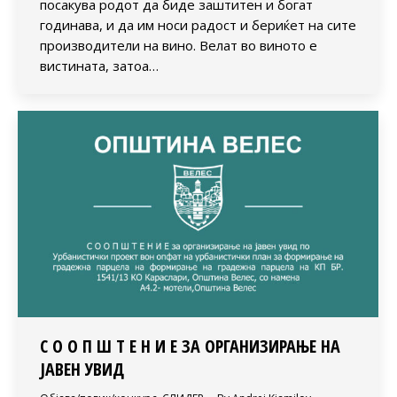
посакува родот да биде заштитен и богат
годинава, и да им носи радост и бериќет на сите
производители на вино. Велат во виното е
вистината, затоа…
С О О П Ш Т Е Н И Е ЗА ОРГАНИЗИРАЊЕ НА
ЈАВЕН УВИД