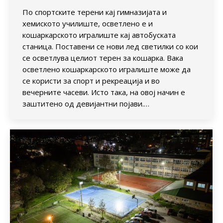
По спортските терени кај гимназијата и
хемиското училиште, осветлено е и
кошаркарското игралиште кај автобуската
станица. Поставени се нови лед светилки со кои
се осветлува целиот терен за кошарка. Вака
осветлено кошаркарското игралиште може да
се користи за спорт и рекреација и во
вечерните часеви. Исто така, на овој начин е
заштитено од девијантни појави.…