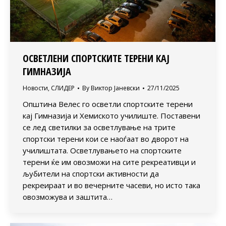
ОСВЕТЛЕНИ СПОРТСКИТЕ ТЕРЕНИ КАЈ
ГИМНАЗИЈА
Новости
,
СЛИДЕР
By
Виктор Јаневски
27/11/2025
Општина Велес го осветли спортските терени
кај Гимназија и Хемиското училиште. Поставени
се лед светилки за осветлување на трите
спортски терени кои се наоѓаат во дворот на
училиштата. Осветлувањето на спортските
терени ќе им овозможи на сите рекреативци и
љубители на спортски активности да
рекреираат и во вечерните часеви, но исто така
овозможува и заштита…