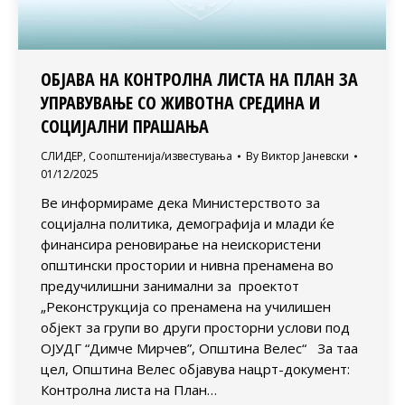
ОБЈАВА НА КОНТРОЛНА ЛИСТА НА ПЛАН ЗА
УПРАВУВАЊЕ СО ЖИВОТНА СРЕДИНА И
СОЦИЈАЛНИ ПРАШАЊА
СЛИДЕР
,
Соопштенија/известувања
By
Виктор Јаневски
01/12/2025
Ве информираме дека Министерството за
социјална политика, демографија и млади ќе
финансира реновирање на неискористени
општински простории и нивна пренамена во
предучилишни занимални за проектот
„Реконструкција со пренамена на училишен
објект за групи во други просторни услови под
ОЈУДГ “Димче Мирчев”, Општина Велес“ За таа
цел, Општина Велес објавува нацрт-документ:
Контролна листа на План…