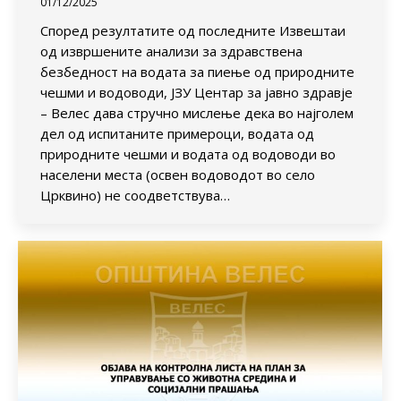
01/12/2025
Според резултатите од последните Извештаи
од извршените анализи за здравствена
безбедност на водата за пиење од природните
чешми и водоводи, ЈЗУ Центар за јавно здравје
– Велес дава стручно мислење дека во најголем
дел од испитаните примероци, водата од
природните чешми и водата од водоводи во
населени места (освен водоводот во село
Црквино) не соодветствува…