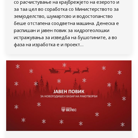
со расчистување на крајбрежјето на езерото и
за таа цел во соработка со Министерството за
земјоделство, шумартсво и водостопанство
беше отстапена соодветна машина. Денеска е
распишан и јавен повик за хидрогеолошки
истражувања за изведба на бушотините, а во
фаза на изработка е и проект…