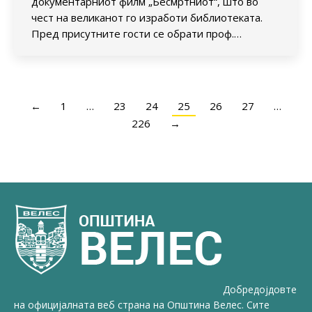
документарниот филм „Бесмртниот“, што во
чест на великанот го изработи библиотеката.
Пред присутните гости се обрати проф.…
←
1
…
23
24
25
26
27
…
226
→
Добредојдовте
на официјалната веб страна на Општина Велес. Сите