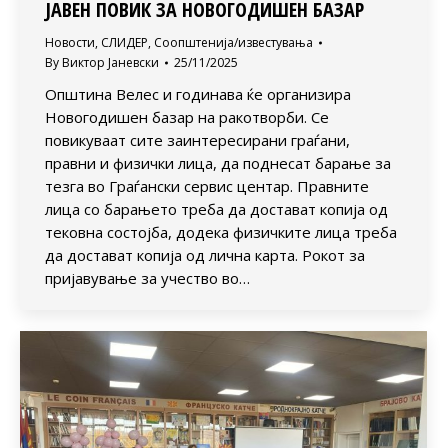
ЈАВЕН ПОВИК ЗА НОВОГОДИШЕН БАЗАР
Новости
,
СЛИДЕР
,
Соопштенија/известувања
By
Виктор Јаневски
25/11/2025
Општина Велес и годинава ќе организира
Новогодишен базар на ракотворби. Се
повикуваат сите заинтересирани граѓани,
правни и физички лица, да поднесат барање за
тезга во Граѓански сервис центар. Правните
лица со барањето треба да достават копија од
тековна состојба, додека физичките лица треба
да достават копија од лична карта. Рокот за
пријавување за учество во…