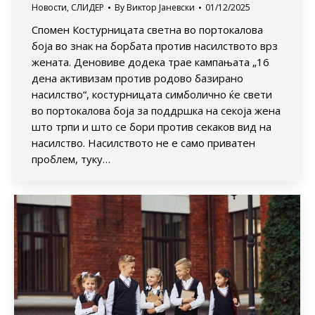
Новости
,
СЛИДЕР
By
Виктор Јаневски
01/12/2025
Спомен Костурницата светна во портокалова
боја во знак на борбата против насилството врз
жената. Деновиве додека трае кампањата „16
дена активизам против родово базирано
насилство“, костурницата симболично ќе свети
во портокалова боја за поддршка на секоја жена
што трпи и што се бори против секаков вид на
насилство. Насилството не е само приватен
проблем, туку…