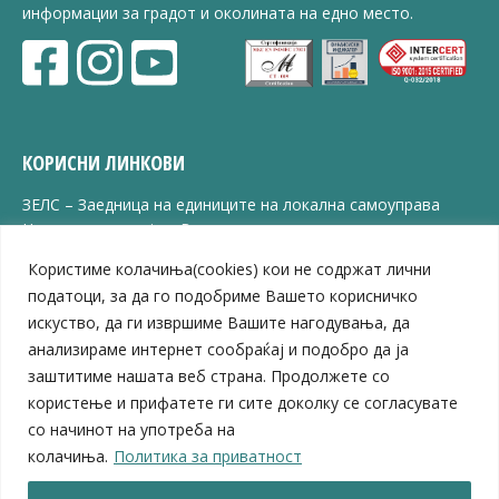
информации за градот и околината на едно место.
КОРИСНИ ЛИНКОВИ
ЗЕЛС – Заедница на единиците на локална самоуправа
Центар за развој на Вардарски плански регион
Јавно комунално претпријатие „Дервен“
Користиме колачиња(cookies) кои не содржат лични
ЈПССО „Парк – спорт и паркинзи“
податоци, за да го подобриме Вашето корисничко
ЛБ „Гоце Делчев“
искуство, да ги извршиме Вашите нагодувања, да
ЛУ „Народен Музеј“
анализираме интернет сообраќај и подобро да ја
Влада на Република Северна Македонија
заштитиме нашата веб страна. Продолжете со
Собрание на Република Северна Македонија
Министерство за финансии
користење и прифатете ги сите доколку се согласувате
Министерство за транспорт
со начинот на употреба на
Министерство за локална самоуправа
колачиња.
Политика за приватност
Министерство за дигитална трансформација
Министерство за јавна администрација