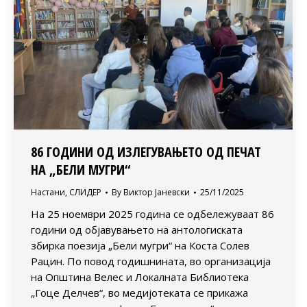
86 ГОДИНИ ОД ИЗЛЕГУВАЊЕТО ОД ПЕЧАТ
НА „БЕЛИ МУГРИ“
Настани
,
СЛИДЕР
By
Виктор Јаневски
25/11/2025
На 25 ноември 2025 година се одбележуваат 86
години од објавувањето на антологиската
збирка поезија „Бели мугри“ на Коста Солев
Рацин. По повод годишнината, во организација
на Општина Велес и Локалната Библиотека
„Гоце Делчев“, во медијотеката се прикажа