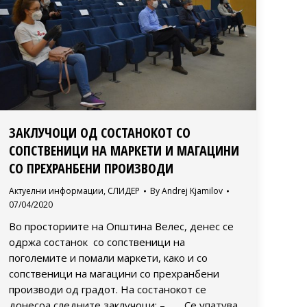
ЗАКЛУЧОЦИ ОД СОСТАНОКОТ СО
СОПСТВЕНИЦИ НА МАРКЕТИ И МАГАЦИНИ
СО ПРЕХРАНБЕНИ ПРОИЗВОДИ
Актуелни информации
,
СЛИДЕР
By
Andrej Kjamilov
07/04/2020
Во просториите на Општина Велес, денес се
одржа состанок со сопственици на
поголемите и помали маркети, како и со
сопственици на магацини со прехранбени
производи од градот. На состанокот се
донесоа следните заклучоци: – Се упатува