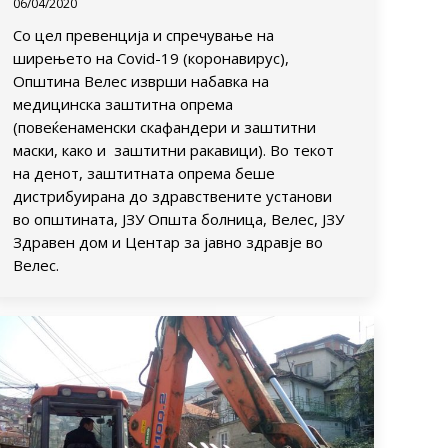
06/04/2020
Со цел превенција и спречување на
ширењето на Covid-19 (коронавирус),
Општина Велес изврши набавка на
медицинска заштитна опрема
(повеќенаменски скафандери и заштитни
маски, како и заштитни ракавици). Во текот
на денот, заштитната опрема беше
дистрибуирана до здравствените установи
во општината, ЈЗУ Општа болница, Велес, ЈЗУ
Здравен дом и Центар за јавно здравје во
Велес.