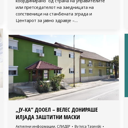
координирано од страна на управителите
или претседателот на заедницата на
сопственици на станбената зграда и
Центарот за јавно здравје –…
„ЈУ-КА” ДООЕЛ – ВЕЛЕС ДОНИРАШЕ
ИЛЈАДА ЗАШТИТНИ МАСКИ
Актуелни информации
,
СЛИДЕР
By
Ivica Tasevski