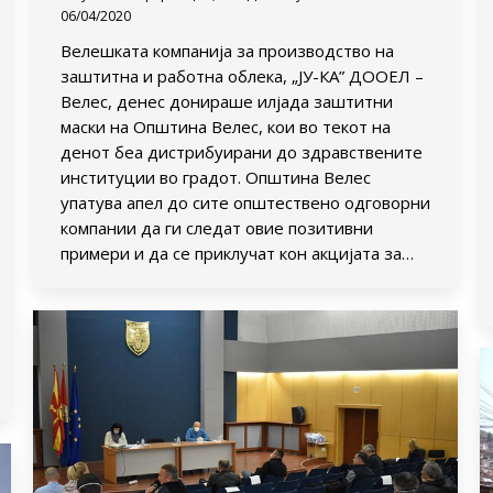
06/04/2020
Велешката компанија за производство на
заштитна и работна облека, „ЈУ-КА” ДООЕЛ –
Велес, денес донираше илјада заштитни
маски на Општина Велес, кои во текот на
денот беа дистрибуирани до здравствените
институции во градот. Општина Велес
упатува апел до сите општествено одговорни
компании да ги следат овие позитивни
примери и да се приклучат кон акцијата за…