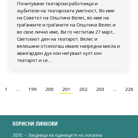
Почитувани театарски работници и
љубители на театарската уметност, Во име
на Советот на Општина Велес, во име на
граѓанките и граѓаните на Општина Велес и
во свое лично име, Ви го честитам 27 март,
Светскиот ден на театарот. Велес и
велешани отсекогаш имале напредна мисла и
авангарден дух кои негуваат култ кон
театарот и се…
1
…
199
200
201
202
203
…
226
КОРИСНИ ЛИНКОВИ
ЗЕЛС – Заедница на единиците на локална