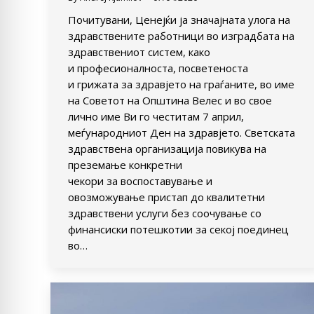
Почитувани, Ценејќи ја значајната улога на
здравствените работници во изградбата на
здравствениот систем, како
и професионалноста, посветеноста
и грижата за здравјето на граѓаните, во име
на Советот на Општина Велес и во свое
лично име Ви го честитам 7 април,
меѓународниот Ден на здравјето. Светската
здравствена организација повикува на
преземање конкретни
чекори за воспоставување и
овозможување пристап до квалитетни
здравствени услуги без соочување со
финансиски потешкотии за секој поединец
во…