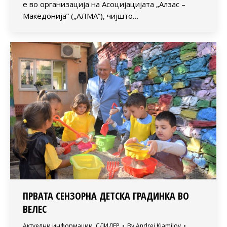
е во организација на Асоцијацијата „Алзас –
Македонија” („АЛМА”), чијшто…
ПРВАТА СЕНЗОРНА ДЕТСКА ГРАДИНКА ВО
ВЕЛЕС
Актуелни информации
,
СЛИДЕР
By
Andrej Kjamilov