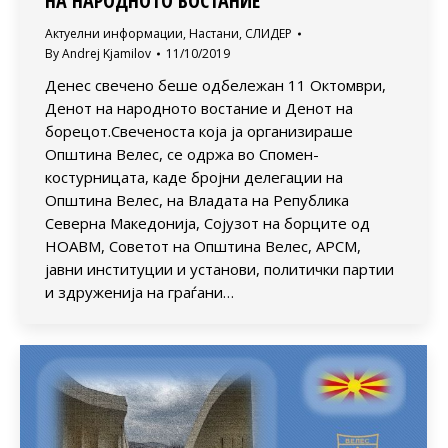
НА НАРОДНОТО ВОСТАНИЕ
Актуелни информации
,
Настани
,
СЛИДЕР
By
Andrej Kjamilov
11/10/2019
Денес свечено беше одбележан 11 Октомври,
Денот на народното востание и Денот на
борецот.Свеченоста која ја организираше
Општина Велес, се одржа во Спомен-
костурницата, каде бројни делегации на
Општина Велес, на Владата на Република
Северна Македонија, Сојузот на борците од
НОАВМ, Советот на Општина Велес, АРСМ,
јавни институции и установи, политички партии
и здруженија на граѓани…