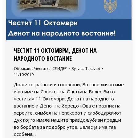
ЧЕСТИТ 11 ОКТОМВРИ, ДЕНОТ НА
НАРОДНОТО ВОСТАНИЕ
Обраќања/честитка
,
СЛИДЕР
By
Ivica Tasevski
11/10/2019
Драги сограѓанки и сограѓани, Во свое лично име
и во име на Советот на Општина Велес Ви го
честитам 11 Октомври, Денот на народното
востание и Денот на борецот.Ова е празник на
хероите, симбол на непокорот и слободарскиот
дух кој го имале нашите правдољубиви предци
во борбата за подобро утре. Велес ја има таа
особена…