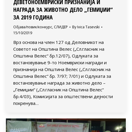
ДЕВЕТОНОЕМВРИСКИ ПРИЗНАНИЈА И
НАГРАДА ЗА ЖИВОТНО ДЕЛО „ГЕМИЏИИ“
ЗА 2019 ГОДИНА
Објава/повик/конкурс
,
СЛИДЕР
By
Ivica Tasevski
15/10/2019
Врз основа на член 127 од Деловникот на
Советот на Општина Велес („Сл.гласник на
Општина Велес“ бр.12/07), Одлуката за
востановување 9-то Ноемвриски награди и
признанија на Општина Велес („Сл.гласник на
Општина Велес“ бр. 7/97; 7/01) и Одлуката за
востановување награда за животно дело –
„Гемиџии“ („Сл.гласник на Општина Велес“
бр.4/03), Комисијата за општествени дејности
покренува…