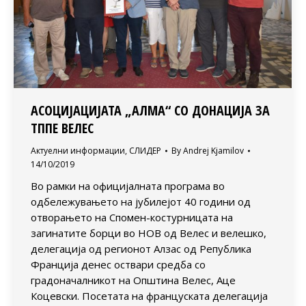
АСОЦИЈАЦИЈАТА „АЛМА“ СО ДОНАЦИЈА ЗА
ТППЕ ВЕЛЕС
Актуелни информации
,
СЛИДЕР
By
Andrej Kjamilov
14/10/2019
Во рамки на официјалната програма во
одбележувањето на јубилејот 40 години од
отворањето на Спомен-костурницата на
загинатите борци во НОВ од Велес и велешко,
делегација од регионот Алзас од Република
Франција денес оствари средба со
градоначалникот на Општина Велес, Аце
Коцевски. Посетата на француската делегација