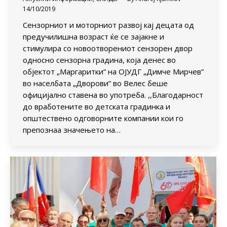
14/10/2019
Сензорниот и моторниот развој кај децата од
предучилишна возраст ќе се зајакне и
стимулира со новоотворениот сензорен двор
односно сензорна градина, која денес во
објектот „Маргаритки” на ОЈУДГ „Димче Мирчев”
во населбата „Дворови” во Велес беше
официјално ставена во употреба. ,,Благодарност
до вработените во детската градинка и
општествено одговорните компании кои го
препознаа значењето на…