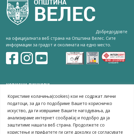
Добредојдовте
на официјалната веб страна на Општина Велес. Сите
информации за градот и околината на едно место.
КОРИСНИ ЛИНКОВИ
Користиме колачиња(cookies) кои не содржат лични
ЗЕЛС – Заедница на единиците на локална самоуправа
Центар за развој на Вардарски плански регион
податоци, за да го подобриме Вашето корисничко
Јавно комунално претпријатие „Дервен“
искуство, да ги извршиме Вашите нагодувања, да
ЈПССО „Парк – спорт и паркинзи“
анализираме интернет сообраќај и подобро да ја
ЛБ „Гоце Делчев“
заштитиме нашата веб страна. Продолжете со
ЛУ „Народен Музеј“
користење и прифатете ги сите доколку се согласувате