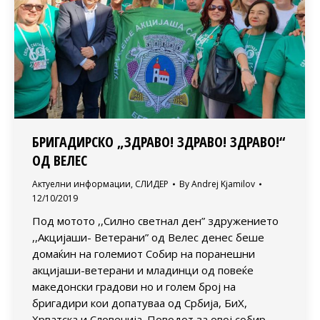
БРИГАДИРСКО „ЗДРАВО! ЗДРАВО! ЗДРАВО!“
ОД ВЕЛЕС
Актуелни информации
,
СЛИДЕР
By
Andrej Kjamilov
12/10/2019
Под мотото ,,Силно светнал ден” здружението
,,Акцијаши- Ветерани” од Велес денес беше
домаќин на големиот Собир на поранешни
акцијаши-ветерани и младинци од повеќе
македонски градови но и голем број на
бригадири кои допатуваа од Србија, БиХ,
Хрватска и Словенија. Поводот за овој собир