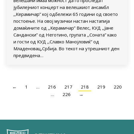
велешани имаа можност да го проследат
јубилејниoт концерт на велешкиот ансамбл
,,Керамичар” кој одбележи 65 години од своето
постоење. На овој музички настан настапија
домаќините од ,,Керамичар” Велес, КУД ,,Јане
Сандански” од Неготино, групата ,,Соната” како
и гости од КУД ,,Славко Манојловиќ” од
Младеновац,Србија. Во текот на утрешниот ден
предвидена…
←
1
…
216
217
218
219
220
…
226
→