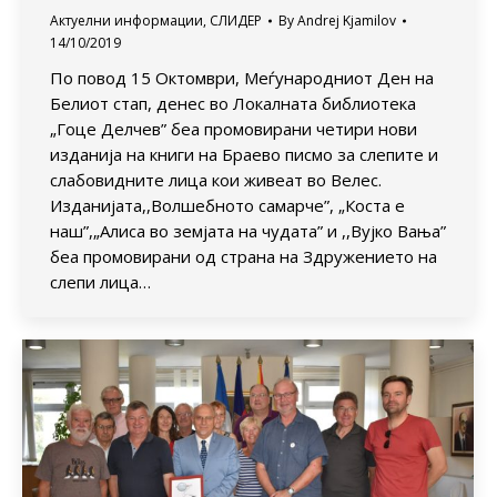
Актуелни информации
,
СЛИДЕР
By
Andrej Kjamilov
14/10/2019
По повод 15 Октомври, Меѓународниот Ден на
Белиот стап, денес во Локалната библиотека
„Гоце Делчев” беа промовирани четири нови
изданија на книги на Браево писмо за слепите и
слабовидните лица кои живеат во Велес.
Изданијата,,Волшебното самарче”, „Коста е
наш”,„Алиса во земјата на чудата” и ,,Вујко Вања”
беа промовирани од страна на Здружението на
слепи лица…