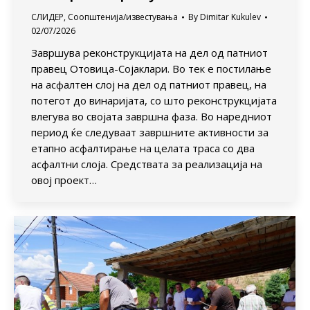
СЛИДЕР
,
Соопштенија/известувања
By
Dimitar Kukulev
02/07/2026
Завршува реконструкцијата на дел од патниот
правец Отовица-Сојаклари. Во тек е постилање
на асфалтен слој на дел од патниот правец, на
потегот до винаријата, со што реконструкцијата
влегува во својата завршна фаза. Во наредниот
период ќе следуваат завршните активности за
етапно асфалтирање на целата траса со два
асфалтни слоја. Средствата за реализација на
овој проект…