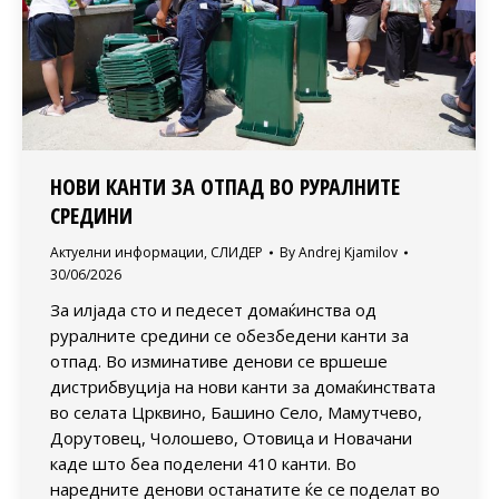
НОВИ КАНТИ ЗА ОТПАД ВО РУРАЛНИТЕ
СРЕДИНИ
Актуелни информации
,
СЛИДЕР
By
Andrej Kjamilov
30/06/2026
За илјада сто и педесет домаќинства од
руралните средини се обезбедени канти за
отпад. Во изминативе денови се вршеше
дистрибвуција на нови канти за домаќинствата
во селата Црквино, Башино Село, Мамутчево,
Дорутовец, Чолошево, Отовица и Новачани
каде што беа поделени 410 канти. Во
наредните денови останатите ќе се поделат во