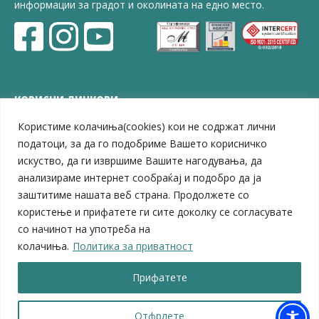
информации за градот и околината на едно место.
КОРИСНИ ЛИНКОВИ
Користиме колачиња(cookies) кои не содржат лични
ЗЕЛС – Заедница на единиците на локална самоуправа
Центар за развој на Вардарски плански регион
податоци, за да го подобриме Вашето корисничко
Јавно комунално претпријатие „Дервен“
искуство, да ги извршиме Вашите нагодувања, да
ЈПССО „Парк – спорт и паркинзи“
анализираме интернет сообраќај и подобро да ја
ЛБ „Гоце Делчев“
заштитиме нашата веб страна. Продолжете со
ЛУ „Народен Музеј“
користење и прифатете ги сите доколку се согласувате
Влада на Република Северна Македонија
со начинот на употреба на
Собрание на Република Северна Македонија
колачиња.
Политика за приватност
Министерство за финансии
Министерство за транспорт
Прифатете
Министерство за локална самоуправа
Министерство за дигитална трансформација
Министерство за јавна администрација
Отфрлете