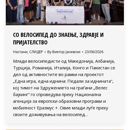
СО ВЕЛОСИПЕД ДО ЗНАЕЊЕ, ЗДРАВЈЕ И
ПРИЈАТЕЛСТВО
Настани
,
СЛИДЕР
By
Виктор Јаневски
23/06/2026
Млади велосипедисти од Македонија, Албанија,
Турција, Романија, Италија, Конго и Пакистан се
дел од активностите во рамки на проектот
„Една игра, една иднина: Педали за иднината“,
кој тимот на Здружението на граѓани „Велес
бајкинг“ го спроведува преку Национална
агенција за европски образовни програми и
мобилност Еразмус +. Овие млади луѓе преку
своите доживувања на велосипед…