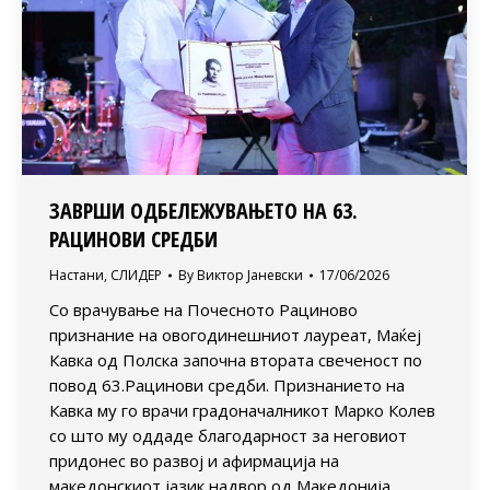
ЗАВРШИ ОДБЕЛЕЖУВАЊЕТО НА 63.
РАЦИНОВИ СРЕДБИ
Настани
,
СЛИДЕР
By
Виктор Јаневски
17/06/2026
Со врачување на Почесното Рациново
признание на овогодинешниот лауреат, Маќеј
Кавка од Полска започна втората свеченост по
повод 63.Рацинови средби. Признанието на
Кавка му го врачи градоначалникот Марко Колев
со што му оддаде благодарност за неговиот
придонес во развој и афирмација на
македонскиот јазик надвор од Македонија.