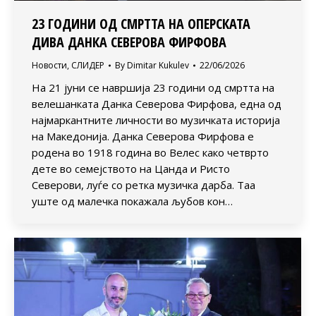
23 ГОДИНИ ОД СМРТТА НА ОПЕРСКАТА
ДИВА ДАНКА СЕВЕРОВА ФИРФОВА
Новости
,
СЛИДЕР
By
Dimitar Kukulev
22/06/2026
На 21 јуни се навршија 23 години од смртта на
велешанката Данка Северова Фирфова, една од
најмаркантните личности во музичката историја
на Македонија. Данка Северова Фирфова е
родена во 1918 година во Велес како четврто
дете во семејството на Цанда и Ристо
Северови, луѓе со ретка музичка дарба. Таа
уште од малечка покажала љубов кон…