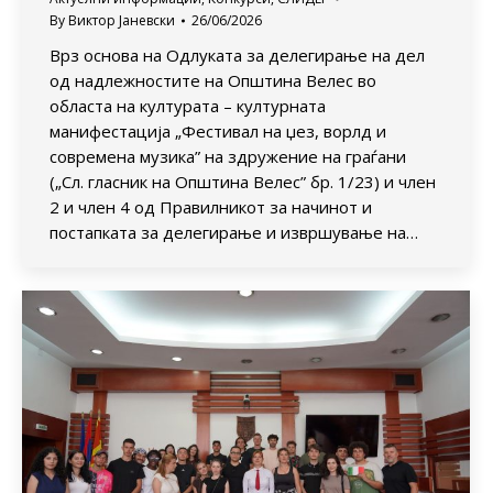
By
Виктор Јаневски
26/06/2026
Врз основа на Одлуката за делегирање на дел
од надлежностите на Општина Велес во
областа на културата – културната
манифестација „Фестивал на џез, ворлд и
современа музика” на здружение на граѓани
(„Сл. гласник на Општина Велес” бр. 1/23) и член
2 и член 4 од Правилникот за начинот и
постапката за делегирање и извршување на…