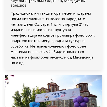
Актуелни информации
,
СЛИДЕР
By
Andrej Kjamilov
30/06/2026
Традиционални танци и ора, песни и шарени
носии низ улиците на Велес во наредните
четири дена. Од утре, 1 јули, стартува 21-то
издание на најмасовната културна
манифестација на која се промовира фолклорот,
пријателството и меѓународната културна
соработка. Интернационалниот фолклорен
фестивал Велес 2026 ќе биде исполнет со
настапи на фолклорни ансамбли од Македонија
но и од…