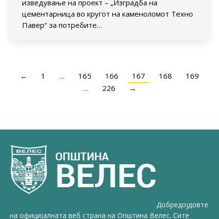
изведување на проект – „Изградба на
цементарница во кругот на каменоломот Техно
Павер“ за потребите…
←
1
…
165
166
167
168
169
…
226
→
Добредојдовте
на официјалната веб страна на Општина Велес. Сите