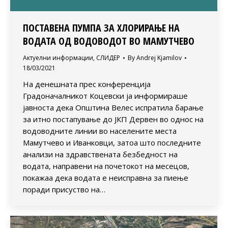
ПОСТАВЕНА ПУМПА ЗА ХЛОРИРАЊЕ НА
ВОДАТА ОД ВОДОВОДОТ ВО МАМУТЧЕВО
Актуелни информации
,
СЛИДЕР
By
Andrej Kjamilov
18/03/2021
На денешната прес конференција
Градоначалникот Коцевски ја информираше
јавноста дека Општина Велес испратила барање
за итно постапување до ЈКП Дервен во однос на
водоводните линии во населените места
Мамутчево и Иванковци, затоа што последните
анализи на здравствената безбедност на
водата, направени на почетокот на месецов,
покажаа дека водата е неисправна за пиење
поради присуство на…