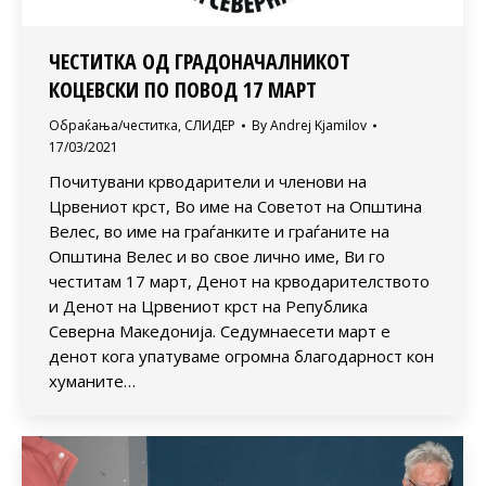
ЧЕСТИТКА ОД ГРАДОНАЧАЛНИКОТ
КОЦЕВСКИ ПО ПОВОД 17 МАРТ
Обраќања/честитка
,
СЛИДЕР
By
Andrej Kjamilov
17/03/2021
Почитувани крводарители и членови на
Црвениот крст, Во име на Советот на Општина
Велес, во име на граѓанките и граѓаните на
Општина Велес и во свое лично име, Ви го
честитам 17 март, Денот на крводарителството
и Денот на Црвениот крст на Република
Северна Македонија. Седумнаесети март е
денот кога упатуваме огромна благодарност кон
хуманите…