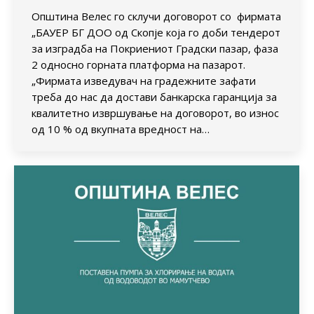
Општина Велес го склучи договорот со фирмата
„БАУЕР БГ ДОО од Скопје која го доби тендерот
за изградба на Покриениот Градски пазар, фаза
2 односно горната платформа на пазарот.
„Фирмата изведувач на градежните зафати
треба до нас да достави банкарска гаранција за
квалитетно извршување на договорот, во износ
од 10 % од вкупната вредност на…