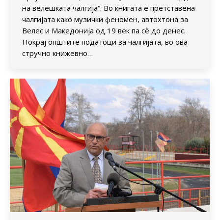
на велешката чалгија“. Во книгата е претставена
чалгијата како музички феномен, автохтона за
Велес и Македонија од 19 век па сѐ до денес.
Покрај општите податоци за чалгијата, во ова
стручно книжевно…