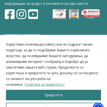
информации за градот и околината на едно место.
КОРИСНИ ЛИНКОВИ
Користиме колачиња(cookies) кои не содржат лични
ЗЕЛС – Заедница на единиците на локална самоуправа
Центар за развој на Вардарски плански регион
податоци, за да го подобриме Вашето корисничко
Јавно комунално претпријатие „Дервен“
искуство, да ги извршиме Вашите нагодувања, да
ЈПССО „Парк – спорт и паркинзи“
анализираме интернет сообраќај и подобро да ја
ЛБ „Гоце Делчев“
заштитиме нашата веб страна. Продолжете со
ЛУ „Народен Музеј“
користење и прифатете ги сите доколку се согласувате
Влада на Република Северна Македонија
со начинот на употреба на
Собрание на Република Северна Македонија
колачиња.
Политика за приватност
Министерство за финансии
Министерство за транспорт
Прифатете
Министерство за локална самоуправа
Министерство за дигитална трансформација