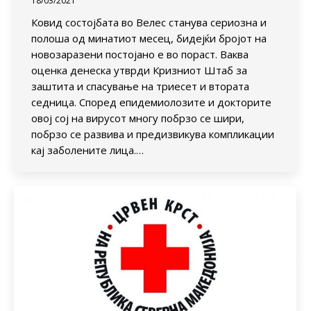
18/03/2021
Ковид состојбата во Велес станува сериозна и
полоша од минатиот месец, бидејќи бројот на
новозаразени постојано е во пораст. Ваква
оценка денеска утврди Кризниот Штаб за
заштита и спасување на триесет и втората
седница. Според епидемиолозите и докторите
овој сој на вирусот многу побрзо се шири,
побрзо се развива и предизвикува компликации
кај заболените лица.…