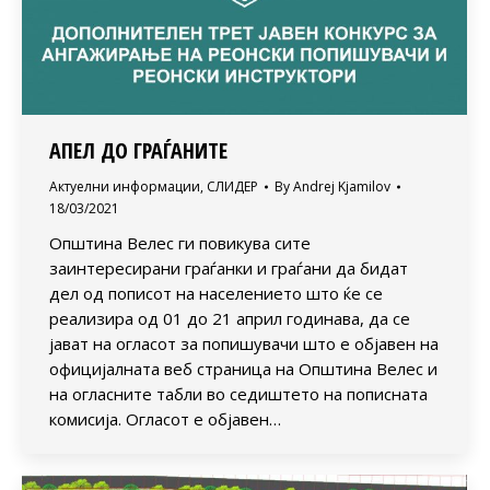
АПЕЛ ДО ГРАЃАНИТЕ
Актуелни информации
,
СЛИДЕР
By
Andrej Kjamilov
18/03/2021
Општина Велес ги повикува сите
заинтересирани граѓанки и граѓани да бидат
дел од пописот на населението што ќе се
реализира од 01 до 21 април годинава, да се
јават на огласот за попишувачи што е објавен на
официјалната веб страница на Општина Велес и
на огласните табли во седиштето на пописната
комисија. Огласот е објавен…