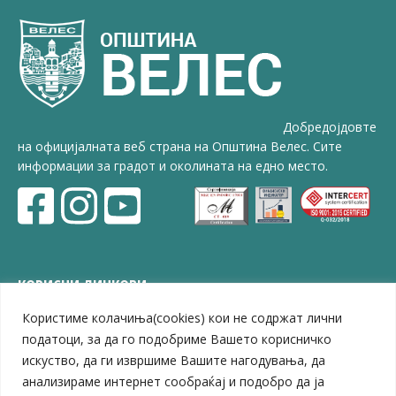
Добредојдовте
на официјалната веб страна на Општина Велес. Сите
информации за градот и околината на едно место.
КОРИСНИ ЛИНКОВИ
Користиме колачиња(cookies) кои не содржат лични
ЗЕЛС – Заедница на единиците на локална самоуправа
Центар за развој на Вардарски плански регион
податоци, за да го подобриме Вашето корисничко
Јавно комунално претпријатие „Дервен“
искуство, да ги извршиме Вашите нагодувања, да
ЈПССО „Парк – спорт и паркинзи“
анализираме интернет сообраќај и подобро да ја