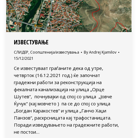
ИЗВЕСТУВАЊЕ
СЛИДЕР
,
Соопштенија/известувања
By
Andrej Kjamilov
15/12/2021
Се известуваат граѓаните дека од утре,
четврток (16.12.2021 год.) ќе започнат
градежни работи за реконструкција на
фекалната канализација на улица „Орце
Шутев“, почнувајки од спој со улица „Јовче
Ќучук“ (кај мовчето ) па се до спој со улица
„Богдан Каракостев“ и улица „Ганчо Хаџи
Панзов“, раскрсницата кај трафостаницата.
Поради изведувањето на градежните работи,
не постои…