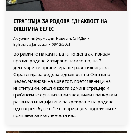
СТРАТЕГИЈА ЗА РОДОВА ЕДНАКВОСТ НА
ОПШТИНА ВЕЛЕС
Актуелни информации
,
Новости
,
СЛИДЕР
By
Виктор Јаневски
09/12/2021
Во рамките на кампањата 16 дена активизам
против родово базирано насилство, на 7
декември се организираше работилница за
Стратегија за родова еднаквост на Општина
Велес. Членови на Советот, претставници на
институции, општинската администрација и
граѓанските организации заеднички планираа и
развиваа иницијативи за креирање на родово-
одговорен буџет. Се отворија дел од клучните
прашања за вклученоста на…