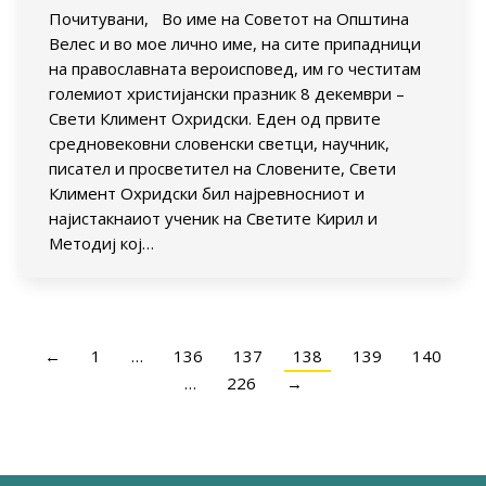
Почитувани, Во име на Советот на Општина
Велес и во мое лично име, на сите припадници
на православната вероисповед, им го честитам
големиот христијански празник 8 декември –
Свети Климент Охридски. Еден од првите
средновековни словенски светци, научник,
писaтел и просветител на Словените, Свети
Климент Охридски бил најревносниот и
најистакнаиот ученик на Светите Кирил и
Методиј кој…
←
1
…
136
137
138
139
140
…
226
→