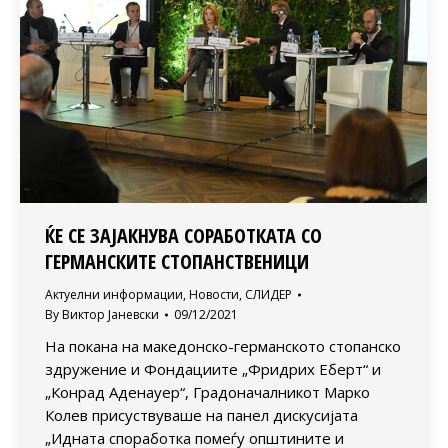
ЌЕ СЕ ЗАЈАКНУВА СОРАБОТКАТА СО
ГЕРМАНСКИТЕ СТОПАНСТВЕНИЦИ
Актуелни информации
,
Новости
,
СЛИДЕР
By
Виктор Јаневски
09/12/2021
На покана на македонско-германското стопанско
здружение и Фондациите „Фридрих Еберт“ и
„Конрад Аденауер“, Градоначалникот Марко
Колев присуствуваше на панел дискусијата
„Идната споработка помеѓу општините и