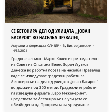
СЕ БЕТОНИРА ДЕЛ ОД УЛИЦАТА „ЈОВАН
БАСАРОВ“ ВО НАСЕЛБА ПРЕВАЛЕЦ
Актуелни информации
,
СЛИДЕР
By
Виктор Јаневски
14/12/2021
Градоначалникот Марко Колев и претседателот
на Совет на Општина Велес Зоран Љутков
денеска во работна посета на населба Превалец
каде се изведуваат градежни работи за
бетонирање на дел од улицата „Јован Басаров“
во должина од 350 метри. Градежните работи
ги изведува фирмата „Евро Инженеринг“.
Средствата за бетонирање на улицата се
обезбедени од Програмата за уредување…