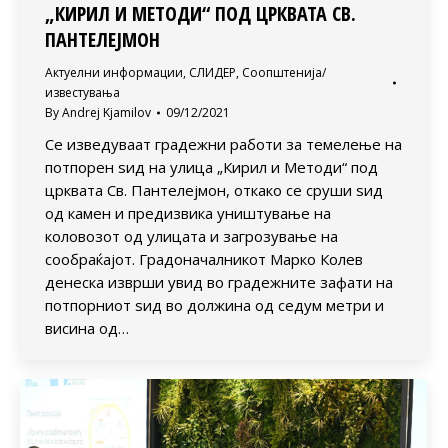
„КИРИЛ И МЕТОДИ“ ПОД ЦРКВАТА СВ.
ПАНТЕЛЕЈМОН
Актуелни информации
,
СЛИДЕР
,
Соопштенија/
известувања
By
Andrej Kjamilov
09/12/2021
Се изведуваат градежни работи за темелење на
потпорен ѕид на улица „Кирил и Методи“ под
црквата Св. Пантелејмон, откако се сруши ѕид
од камен и предизвика уништување на
коловозот од улицата и загрозување на
сообраќајот. Градоначалникот Марко Колев
денеска изврши увид во градежните зафати на
потпорниот ѕид во должина од седум метри и
висина од…