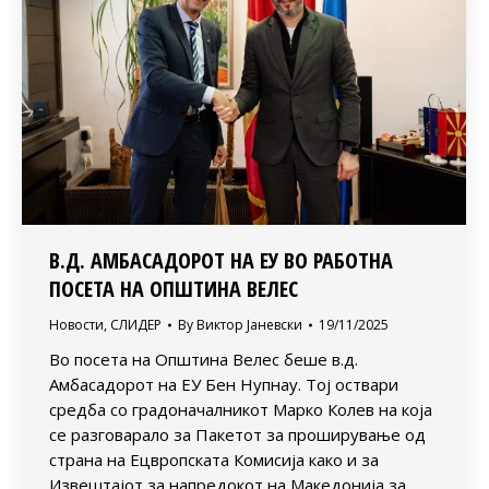
В.Д. АМБАСАДОРОТ НА ЕУ ВО РАБОТНА
ПОСЕТА НА ОПШТИНА ВЕЛЕС
Новости
,
СЛИДЕР
By
Виктор Јаневски
19/11/2025
Во посета на Општина Велес беше в.д.
Амбасадорот на ЕУ Бен Нупнау. Тој оствари
средба со градоначалникот Марко Колев на која
се разговарало за Пакетот за проширување од
страна на Ецвропската Комисија како и за
Извештајот за напредокот на Македонија за