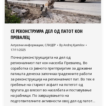
СЕ РЕКОНСТРУИРА ДЕЛ ОД ПАТОТ КОН
ПРЕВАЛЕЦ
Актуелни информации
,
СЛИДЕР
By
Andrej Kjamilov
17/11/2025
Почна реконструкцијата на дел од
регионалниот пат кон населба Превалец. Во
соработка со Јавното претпријатие за државни
патишта денеска започнаа градежните работи
за реконструкција на регионалниот пат. Во тек е
гребење на стариот асфалт на потегот од
пругата до влезот во населбата и поставување
на рабници. По завршувањето на
подготвителните активности овој дел од патот…