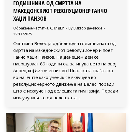
ГОДИШНИНА ОД СМРТТА НА
МАКЕДОНСКИОТ РЕВОЛУЦИОНЕР ГАНЧО
ХАЏИ ПАНЗОВ
Обраќања/честитка
,
СЛИДЕР
By
Виктор Јаневски
19/11/2025
Општина Велес ја одбележува годишнината од
смртта на македонскиот револуционер и поет
Ганчо Хаџи Панзов. На денешен ден се
навршуваат 89 години од загинувањето на овој
борец кој бил учесник во Шпанската граѓанска
војна. Уште како ученик се вклучува во
револуционерното движење на Велес, поради
што е исклучен од велешката гимназија. Поради
исклучувањето од велешката…