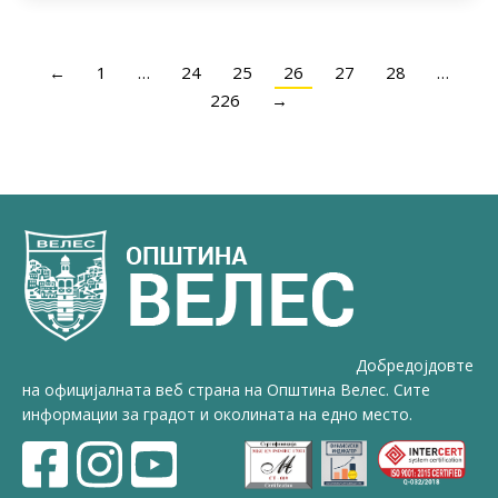
←
1
…
24
25
26
27
28
…
226
→
Добредојдовте
на официјалната веб страна на Општина Велес. Сите
информации за градот и околината на едно место.