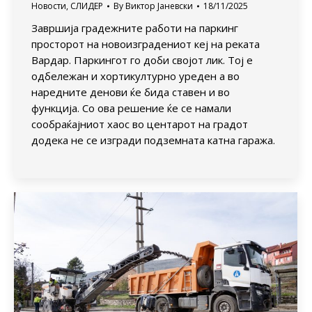
Новости
,
СЛИДЕР
By
Виктор Јаневски
18/11/2025
Завршија градежните работи на паркинг
просторот на новоизградениот кеј на реката
Вардар. Паркингот го доби својот лик. Тој е
одбележан и хортикултурно уреден а во
наредните денови ќе бида ставен и во
функција. Со ова решение ќе се намали
сообраќајниот хаос во центарот на градот
додека не се изгради подземната катна гаража.