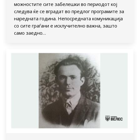
можностите сите забелешки во периодот кој
следува ќе се вградат во предлог програмите за
наредната година. Непосредната комуникација
со сите граѓани е исклучително важна, зашто
само заедно…