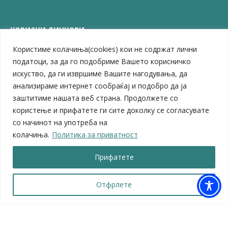
КОРИСНИ ЛИНКОВИ
Користиме колачиња(cookies) кои не содржат лични
ЗЕЛС – Заедница на единиците на локална самоуправа
Центар за развој на Вардарски плански регион
податоци, за да го подобриме Вашето корисничко
Јавно комунално претпријатие „Дервен“
искуство, да ги извршиме Вашите нагодувања, да
ЈПССО „Парк – спорт и паркинзи“
анализираме интернет сообраќај и подобро да ја
ЛБ „Гоце Делчев“
заштитиме нашата веб страна. Продолжете со
ЛУ „Народен Музеј“
користење и прифатете ги сите доколку се согласувате
Влада на Република Северна Македонија
со начинот на употреба на
Собрание на Република Северна Македонија
колачиња.
Политика за приватност
Министерство за финансии
Министерство за транспорт
Прифатете
Министерство за локална самоуправа
Министерство за дигитална трансформација
Министерство за јавна администрација
Отфрлете
Министерство за образование и наука
© 2026 Општина Велес | Сите права се задржани
Мапа на веб-страницата
|
Политика за приватност |
Архива