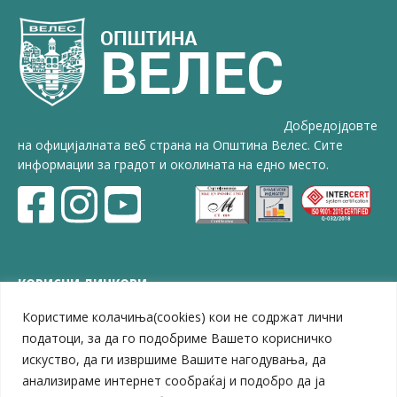
Добредојдовте
на официјалната веб страна на Општина Велес. Сите
информации за градот и околината на едно место.
КОРИСНИ ЛИНКОВИ
Користиме колачиња(cookies) кои не содржат лични
ЗЕЛС – Заедница на единиците на локална самоуправа
Центар за развој на Вардарски плански регион
податоци, за да го подобриме Вашето корисничко
Јавно комунално претпријатие „Дервен“
искуство, да ги извршиме Вашите нагодувања, да
ЈПССО „Парк – спорт и паркинзи“
анализираме интернет сообраќај и подобро да ја
ЛБ „Гоце Делчев“