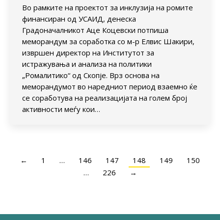
Во рамките на проектот за инклузија на ромите
финансиран од УСАИД, денеска
Градоначалникот Аце Коцевски потпиша
меморандум за соработка со м-р Елвис Шакири,
извршен директор на Институтот за
истражувања и анализа на политики
„Ромалитико“ од Скопје. Врз основа на
меморандумот во наредниот период взаемно ќе
се соработува на реализацијата на голем број
активности меѓу кои…
←
1
…
146
147
148
149
150
…
226
→