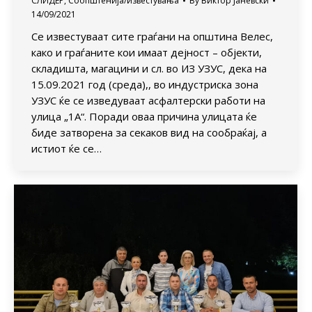
СЛИДЕР
,
Соопштенија/известувања
By
Виктор Јаневски
14/09/2021
Се известуваат сите граѓани на општина Велес,
како и граѓаните кои имаат дејност – објекти,
складишта, магацини и сл. во ИЗ УЗУС, дека на
15.09.2021 год (среда),, во индустриска зона
УЗУС ќе се изведуваат асфалтерски работи на
улица „1А“. Поради оваа причина улицата ќе
биде затворена за секаков вид на сообраќај, а
истиот ќе се…