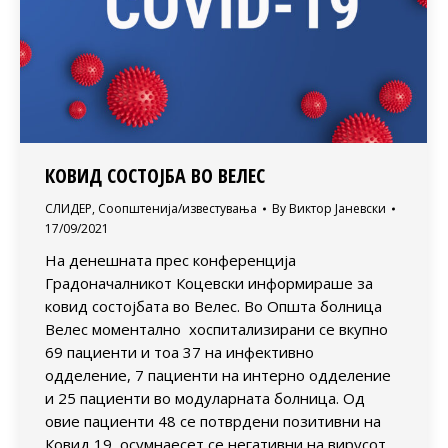
КОВИД СОСТОЈБА ВО ВЕЛЕС
СЛИДЕР
,
Соопштенија/известувања
By
Виктор Јаневски
17/09/2021
На денешната прес конференција
Градоначалникот Коцевски информираше за
ковид состојбата во Велес. Во Општа болница
Велес моментално хоспитализирани се вкупно
69 пациенти и тоа 37 на инфективно
одделение, 7 пациенти на интерно одделение
и 25 пациенти во модуларната болница. Од
овие пациенти 48 се потврдени позитивни на
Ковид 19, осумнаесет се негативни на вирусот