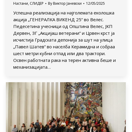
Настани
,
СЛИДЕР
By
Виктор Јаневски
12/05/2025
Успешна реализација на најголемата еколошка
акција „ГЕНЕРАЛКА ВИКЕНД 25“ во Велес.
Педесетина учесници од Општина Велес, ЈКП
Дервен, ЗГ „Акцијаш ветерани“ и Црвен крст ја
исчистија Градската депонија за шут на улица
„Павел Шатев“ во населба Керамидна и собраа
шест метри кубни отпад или два трактори.
Освен работната рака на терен активна беше и
механизацијата…