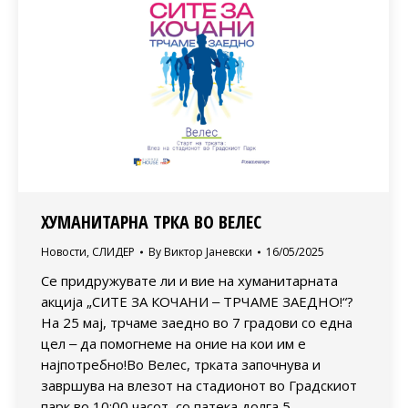
ХУМАНИТАРНА ТРКА ВО ВЕЛЕС
Новости
,
СЛИДЕР
By
Виктор Јаневски
16/05/2025
Се придружувате ли и вие на хуманитарната
акција „СИТЕ ЗА КОЧАНИ ‒ ТРЧАМЕ ЗАЕДНО!“?
На 25 мај, трчаме заедно во 7 градови со една
цел ‒ да помогнеме на оние на кои им е
најпотребно!Во Велес, трката започнува и
завршува на влезот на стадионот во Градскиот
парк во 10:00 часот, со патека долга 5