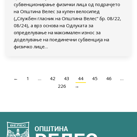
субвенционирање физички лица од подрачјето
на Општина Велес за купен велосипед
(„Службен гласник на Општина Велес“ бр. 08/22,
08/24), а врз основа на Одлуката за
определување на максимален износ за
доделување на поединечни субвенција на
физичко лице…
←
1
…
42
43
44
45
46
…
226
→