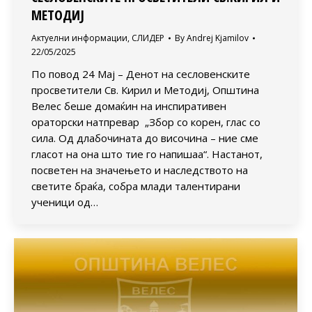
МЕТОДИЈ
Актуелни информации
,
СЛИДЕР
By
Andrej Kjamilov
22/05/2025
По повод 24 Мај – Денот на сесловенските
просветители Св. Кирил и Методиј, Општина
Велес беше домаќин на инспиративен
ораторски натпревар „Збор со корен, глас со
сила. Од длабочината до височина – ние сме
гласот на она што тие го напишаа“. Настанот,
посветен на значењето и наследството на
светите браќа, собра млади талентирани
ученици од…