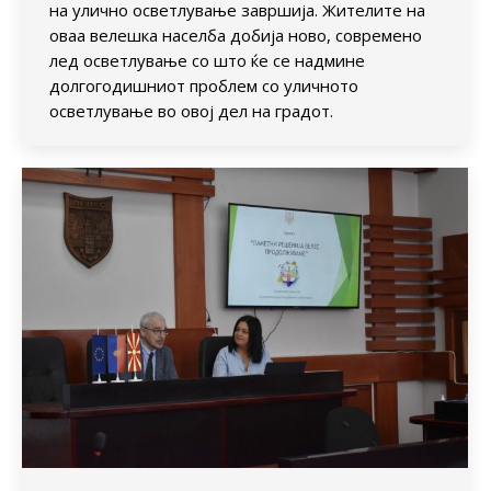
на улично осветлување завршија. Жителите на
оваа велешка населба добија ново, современо
лед осветлување со што ќе се надмине
долгогодишниот проблем со уличното
осветлување во овој дел на градот.