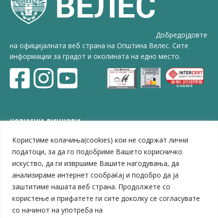
Добредојдовте
на официјалната веб страна на Општина Велес. Сите
информации за градот и околината на едно место.
КОРИСНИ ЛИНКОВИ
Користиме колачиња(cookies) кои не содржат лични
ЗЕЛС – Заедница на единиците на локална самоуправа
Центар за развој на Вардарски плански регион
податоци, за да го подобриме Вашето корисничко
Јавно комунално претпријатие „Дервен“
искуство, да ги извршиме Вашите нагодувања, да
ЈПССО „Парк – спорт и паркинзи“
анализираме интернет сообраќај и подобро да ја
ЛБ „Гоце Делчев“
заштитиме нашата веб страна. Продолжете со
ЛУ „Народен Музеј“
користење и прифатете ги сите доколку се согласувате
Влада на Република Северна Македонија
со начинот на употреба на
Собрание на Република Северна Македонија