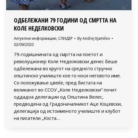
ОДБЕЛЕЖАНИ 79 ГОДИНИ ОД СМРТТА НА
КОЛЕ НЕДЕЛКОВСКИ
Актуелни информации
,
СЛИДЕР
By
Andrej Kjamilov
02/09/2020
79-годишнината од смртта на поетот и
револуционер Коле Неделковски денес беше
одбележана во кругот на средното стручно
општинско училиште кое го носи неговото име.
Со положување цвеќе, пред бистата на
великанот во ССОУ „Коле Неделковски” почит
оддадоа делегации од Општина Велес,
предводена од Градоначалникот Аце Коцевски,
делегација од истоименото училиште и клубот
на писатели „Коста…