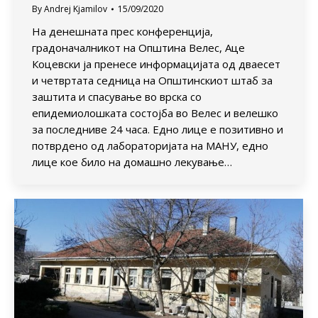
By
Andrej Kjamilov
15/09/2020
На денешната прес конференција,
градоначалникот на Општина Велес, Аце
Коцевски ја пренесе информацијата од дваесет
и четвртата седница на Општинскиот штаб за
заштита и спасување во врска со
епидемиолошката состојба во Велес и велешко
за последниве 24 часа. Едно лице е позитивно и
потврдено од лабораторијата на МАНУ, едно
лице кое било на домашно лекување…