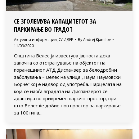
СЕ ЗГОЛЕМУВА КАПАЦИТЕТОТ ЗА
ПАРКИРАЊЕ ВО ГРАДОТ
Актуелни информации
,
СЛИДЕР
By
Andrej Kjamilov
11/09/2020
Општина Велес ја известува јавноста дека
започна со отстранување на објектот на
поранешниот АТД Диспанзер за белодробни
заболувања – Велес на улица „Наум Наумовски
Борче” кој е надвор од употреба. Парцелата на
која се наоѓа зградата на Диспанзерот се
адаптира во привремен паркинг простор, при
што Велес ќе добие нов простор за паркирање
за 100тина…