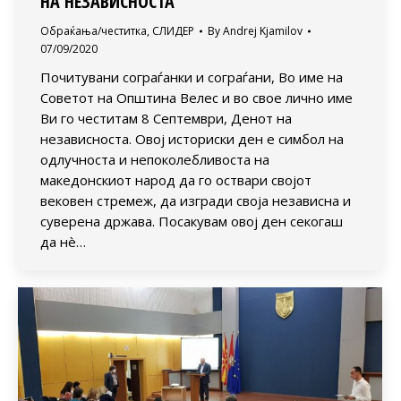
НА НЕЗАВИСНОСТА
Обраќања/честитка
,
СЛИДЕР
By
Andrej Kjamilov
07/09/2020
Почитувани сограѓанки и сограѓани, Во име на
Советот на Општина Велес и во свое лично име
Ви го честитам 8 Септември, Денот на
независноста. Овој историски ден е симбол на
одлучноста и непоколебливоста на
македонскиот народ да го оствари својот
вековен стремеж, да изгради своја независна и
суверена држава. Посакувам овој ден секогаш
да нè…