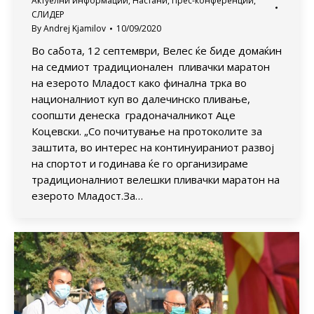
Актуелни информации
,
Настани
,
Прес-конференции
,
СЛИДЕР
By
Andrej Kjamilov
10/09/2020
Во сабота, 12 септември, Велес ќе биде домаќин
на седмиот традиционален пливачки маратон
на езерото Младост како финална трка во
националниот куп во далечинско пливање,
соопшти денеска градоначалникот Аце
Коцевски. „Со почитување на протоколите за
заштита, во интерес на континуираниот развој
на спортот и годинава ќе го организираме
традиционалниот велешки пливачки маратон на
езерото Младост.За…